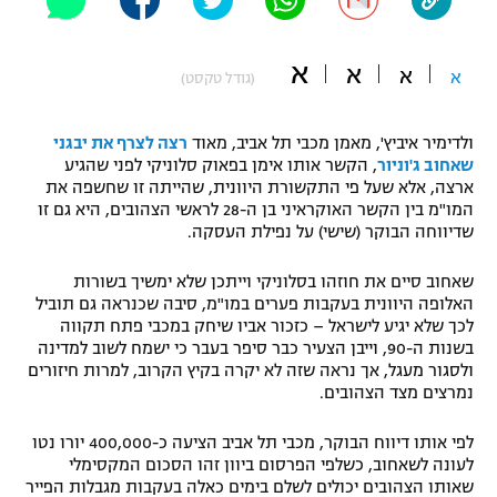
"מחצית בשכונה" – פודקאסט
אופניים
א
א
א
א
(גודל טקסט)
ספורט מוטורי
משתתפים וזוכים בפרסים
ולדימיר איביץ', מאמן מכבי תל אביב, מאוד
רצה לצרף את יבגני
כדורמים
שאחוב ג'וניור
, הקשר אותו אימן בפאוק סלוניקי לפני שהגיע
תקנון משתתפים וזוכים בפרסים
טניס
ארצה, אלא שעל פי התקשורת היוונית, שהייתה זו שחשפה את
פוטבול אמריקאי NFL
המו"מ בין הקשר האוקראיני בן ה-28 לראשי הצהובים, היא גם זו
תקנון עבור פעילות אלקטרה
שדיווחה הבוקר (שישי) על נפילת העסקה.
גיימינג E-Sports
בייסבול MLB
תקנון עבור פעילות ספורט 1 – "מרלן"
שאחוב סיים את חוזהו בסלוניקי וייתכן שלא ימשיך בשורות
האלופה היוונית בעקבות פערים במו"מ, סיבה שכנראה גם תוביל
ספורט אתגרי ואקסטרים
לכך שלא יגיע לישראל – כזכור אביו שיחק במכבי פתח תקווה
תנאי שימוש
בשנות ה-90, וייבן הצעיר כבר סיפר בעבר כי ישמח לשוב למדינה
אומנויות לחימה
ולסגור מעגל, אך נראה שזה לא יקרה בקיץ הקרוב, למרות חיזורים
נמרצים מצד הצהובים.
מדיניות פרטיות
גיימינג E-Sports
לפי אותו דיווח הבוקר, מכבי תל אביב הציעה כ-400,000 יורו נטו
לעונה לשאחוב, כשלפי הפרסום ביוון זהו הסכום המקסימלי
תקנון פעילות ספורט 1
שאותו הצהובים יכולים לשלם בימים כאלה בעקבות מגבלות הפייר