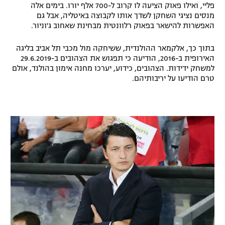
פליי, ואילו פאוק הציעה לו קרוב ל-700 אלף יורו. בימים אלה
רשיון להקרנה פומבית לבית עסק
מנסים נציגי השחקן לשדך אותו לקבוצה באיטליה, אבל גם
האפשרות להישאר בפאוק רלוונטית מבחינת שאחוב ג'וניור.
הצטרפות לחבילת הערוצים
בתוך כך, אלקמאר ההולנדית, ששיחקה מול מכבי תל אביב בליגה
האירופית ב-2016, הודיעה כי תפגוש את הצהובים ב-29.6.2019
לוח דרושים – ג'ובנט
למשחק ידידות. הצהובים, כידוע, יערכו מחנה אימון בהולנד, אולם
טרם הודיעו על יריבותיהם.
תגיות
המגזין