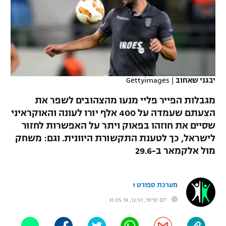
כדורסל נשים
נבחרת ישראל
יורוליג
ליגה ספרדית
טניס
VOD
מכבי תל אביב
מכבי חיפה
יורוקאפ
ליגה איטלקית
כדוריד
הפועל חולון
בית"ר ירושלים
רץ ברשת
ליגה צרפתית
כדורעף
יבגני שאחוב
|
Gettyimages
הפועל ירושלים
מכבי תל אביב
ליגה הולנדית
מגבלות הפייר פליי מנעו מהצהובים לשפר את
שחייה
תוצאות
דני אבדיה
הפועל תל אביב
הצעתם שעמדה על 400 אלף יורו לעונה והאוקראיני
ליגה טורקית
שסיים את חוזהו בפאוק ויתר על האפשרות לחזור
ג'ודו
הפועל חיפה
לוח שידורים
לישראל, כך לטענת התקשורת היוונית. וגם: משחק
ליגה סינית
אגרוף
מול אלקמאר ב-29.6
הפועל באר שבע
ליגה ברזילאית
ברחבה
ספורט אולימפי
מכבי נתניה
מערכת ספורט 1
ליגות נוספות
UFC
יום שישי, 12:51, 31.05.19
"מעל הליגה" – פודקאסט
בני יהודה
היאבקות WWE