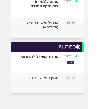
עכשיו
טוונטה (למקין) -
דונאיסקה סטרדה
16:30
הפועל ת"א - קטוביץ
(מקוצר 10)
עכשיו
טורניר הפאדל, לונדון 7.8
ישיר
00:00
מגזין טניס גברים 6.8