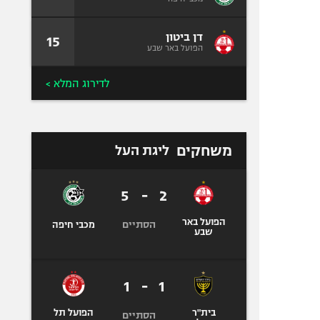
דן ביטון
15
הפועל באר שבע
לדירוג המלא >
משחקים
ליגת העל
5
-
2
הפועל באר
הסתיים
מכבי חיפה
שבע
1
-
1
בית"ר
הפועל תל
הסתיים