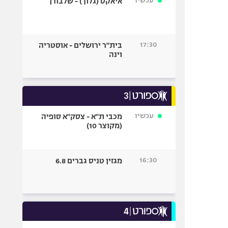
עכשיו
איאקס (גלוך) - שלבורן
17:30
בית"ר ירושלים - אוסטריה
וינה
עכשיו
מכבי ת"א - צסק"א סופיה
(מקוצר 10)
16:30
מגזין טניס גברים 6.8