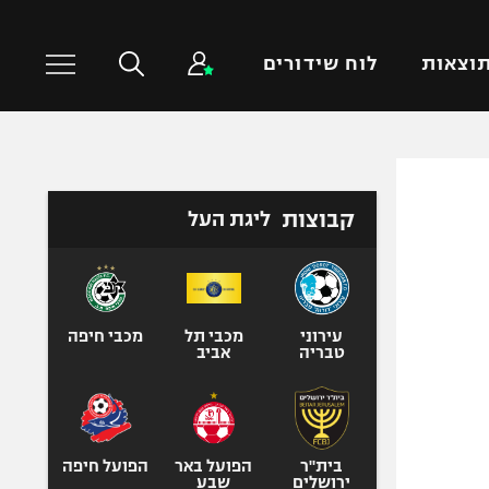
וצאות
לוח שידורים
כדורסל עולמי
ענפים נוספים
קבוצות
ליגת העל
NBA
טניס
יורוליג
כדוריד
יורוקאפ
כדורעף
שחייה
עירוני
מכבי תל
מכבי חיפה
טבריה
אביב
ג'ודו
אגרוף
ספורט אולימפי
UFC
בית"ר
הפועל באר
הפועל חיפה
ירושלים
שבע