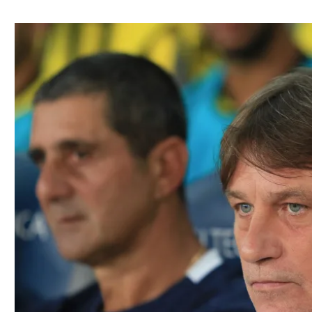
ל אביב
ליגה טורקית
תל אביב
ליגה סינית
חיפה
ליגה ברזילאית
באר שבע
ליגות נוספות
תניה
דה