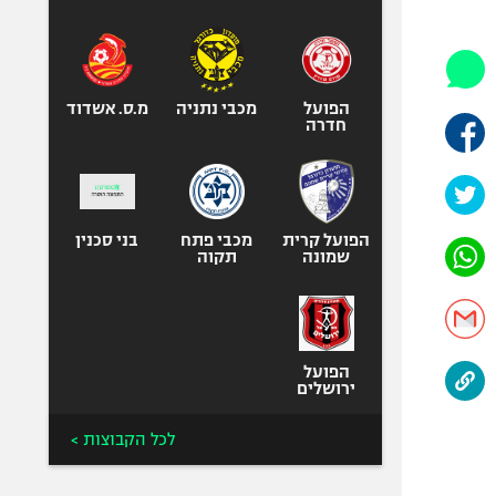
היאבקות WWE
אופניים
ספורט מוטורי
כדורמים
הפועל
מכבי נתניה
מ.ס. אשדוד
חדרה
פוטבול אמריקאי NFL
בייסבול MLB
ספורט אתגרי
ואקסטרים
הפועל קרית
מכבי פתח
בני סכנין
שמונה
תקוה
אומנויות לחימה
גיימינג E-Sports
הפועל
ירושלים
לכל הקבוצות >