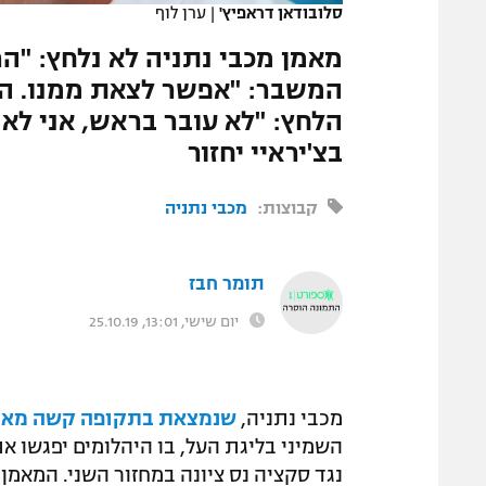
סלובודאן דראפיץ'
|
ערן לוף
המגזין
מאמן מכבי נתניה לא נלחץ: "ה
המשבר: "אפשר לצאת ממנו. המ
הלחץ: "לא עובר בראש, אני לא
בצ'יראיי יחזור
קבוצות:
מכבי נתניה
תומר חבז
יום שישי, 13:01, 25.10.19
מכבי נתניה,
שנמצאת בתקופה קשה מאו
השמיני בליגת העל, בו היהלומים יפגשו את
נגד סקציה נס ציונה במחזור השני. המאמן