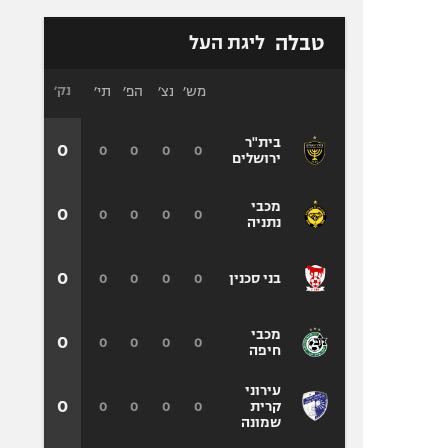
טבלה
ליגת העל
מש׳
נצ׳
הפ׳
תי׳
נק׳
בית"ר
0
0
0
0
0
ירושלים
מכבי
0
0
0
0
0
נתניה
0
0
0
0
0
בני סכנין
מכבי
0
0
0
0
0
חיפה
עירוני
0
0
0
0
0
קרית
שמונה