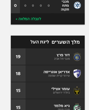
מכבי
0
0
0
0
0
פתח
תקוה
לטבלה המלאה >
מלך השערים
ליגת העל
דור פרץ
19
מכבי תל אביב
אדריאן אוגריסה
18
עירוני קרית שמונה
עומר אצילי
15
בית"ר ירושלים
גיא מלמד
15
מכבי חיפה