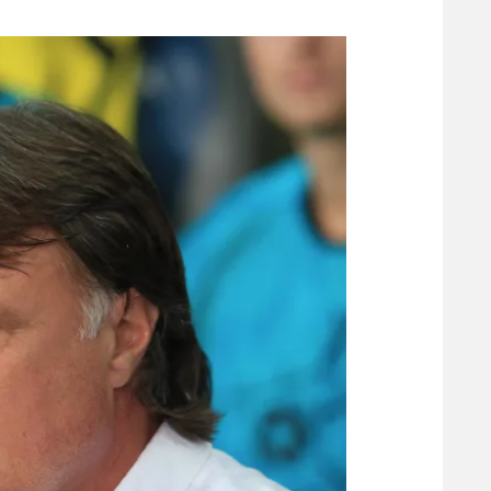
משתתפים וזוכים בפרסים
מכבי ת
הפועל 
תקנון משתתפים וזוכים בפרסים
הפועל 
תקנון עבור פעילות אלקטרה
הפועל 
תקנון עבור פעילות ספורט 1 – "מרלן"
מכבי נ
טניס
בני יהו
גיימינג E-Sports
תנאי שימוש
מדיניות פרטיות
תקנון פעילות ספורט 1
רשיון להקרנה פומבית לבית עסק
הצטרפות לחבילת הערוצים
לוח דרושים – ג'ובנט
תגיות