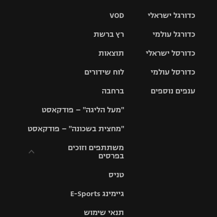
כדורגל ישראלי
VOD
כדורגל עולמי
רץ ברשת
ליגת העל
כדורסל ישראלי
תוצאות
ליגת
ליגה לאומית
האלופות
כדורסל עולמי
לוח שידורים
ליגת ווינר
סל
גביע הטוטו
ענפים נוספים
ברחבה
ליגה
NBA
אירופית
"מעל הליגה" – פודקאסט
ליגה לאומית
ליגיונרים
טניס
יורוליג
ליגה אנגלית
"מחצית בשכונה" – פודקאסט
כדורסל נשים
גביע המדינה
כדוריד
יורוקאפ
ליגה גרמנית
משתתפים וזוכים
בפרסים
מכבי תל
נבחרת
כדורעף
אביב
ישראל
ליגה
טניס
ספרדית
תקנון משתתפים
שחייה
הפועל חולון
מכבי חיפה
וזוכים בפרסים
גיימינג E-Sports
ליגה
איטלקית
ג'ודו
הפועל
בית"ר
תנאי שימוש
תקנון עבור פעילות