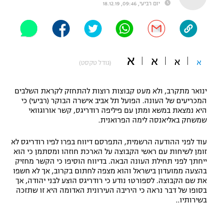
יום רביעי, 09:46, 18.12.19
"מחצית בשכונה" – פודקאסט
אופניים
ספורט מוטורי
משתתפים וזוכים בפרסים
א
א
א
א
(גודל טקסט)
כדורמים
תקנון משתתפים וזוכים בפרסים
טניס
פוטבול אמריקאי NFL
ינואר מתקרב, ולא מעט קבוצות רוצות להתחזק לקראת השלבים
תקנון עבור פעילות אלקטרה
המכריעים של העונה. הפועל תל אביב אישרה הבוקר (רביעי) כי
היא נמצאת במשא ומתן עם פיליפה רודריגס, קשר אורוגוואי
גיימינג E-Sports
בייסבול MLB
שמשחק באליאנסה לימה הפרואנית.
תקנון עבור פעילות ספורט 1 – "מרלן"
ספורט אתגרי ואקסטרים
עוד לפני ההודעה הרשמית, התפרסם דיווח בפרו לפיו רודריגס לא
תנאי שימוש
זומן לשיחות עם ראשי הקבוצה על הארכת חוזהו ומסתמן כי הוא
אומנויות לחימה
ייחתך לפני תחילת העונה הבאה. בדיווח הוסיפו כי הקשר מחזיק
בהצעה ממועדון בישראל והוא מצפה לחתום בקרוב, אך לא חשפו
מדיניות פרטיות
את שם הקבוצה. לספורט1 נודע כי רודריגס הוצע לבני יהודה, אך
גיימינג E-Sports
בסופו של דבר נראה כי היריבה העירונית האדומה היא זו שתזכה
בשירותיו..
תקנון פעילות ספורט 1