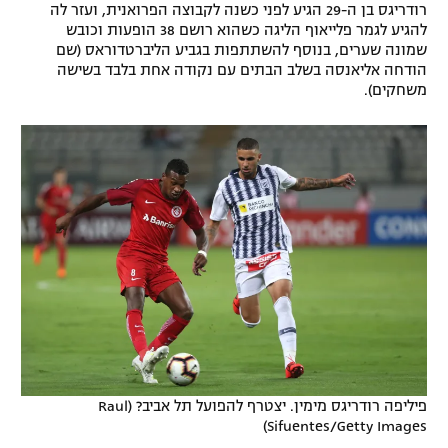
רודריגס בן ה-29 הגיע לפני כשנה לקבוצה הפרואנית, ועזר לה
רשיון להקרנה פומבית לבית עסק
להגיע לגמר פלייאוף הליגה כשהוא רושם 38 הופעות וכובש
שמונה שערים, בנוסף להשתתפות בגביע הליברטדוראס (שם
הודחה אליאנסה בשלב הבתים עם נקודה אחת בלבד בשישה
הצטרפות לחבילת הערוצים
משחקים).
לוח דרושים – ג'ובנט
תגיות
המגזין
פיליפה רודריגס מימין. יצטרף להפועל תל אביב? (Raul
Sifuentes/Getty Images)