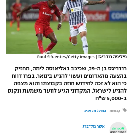
כדורסל נשים
נבחרת ישראל
יורוליג
ליגה ספרדית
טניס
VOD
מכבי תל אביב
מכבי חיפה
יורוקאפ
ליגה איטלקית
כדוריד
הפועל חולון
בית"ר ירושלים
רץ ברשת
ליגה צרפתית
כדורעף
הפועל ירושלים
מכבי תל אביב
ליגה הולנדית
פיליפה רודריגז
|
Raul Sifuentes/Getty Images
שחייה
תוצאות
דני אבדיה
הפועל תל אביב
רודריגס בן ה-29, שכיכב באליאנסה לימה, מחזיק
ליגה טורקית
ג'ודו
בהצעה מהאדומים ועשוי להגיע בינואר. בפרו דווח
הפועל חיפה
לוח שידורים
כי הוא לא זכה לחידוש חוזה בקבוצתו והוא מצפה
ליגה סינית
אגרוף
להגיע לישראל. המקדוני הגיע לוועד משמעת ונקנס
הפועל באר שבע
ב-5,000 ש"ח
ליגה ברזילאית
ברחבה
ספורט אולימפי
מכבי נתניה
קבוצות:
הפועל תל אביב
ליגות נוספות
UFC
"מעל הליגה" – פודקאסט
בני יהודה
אשר גולדברג
היאבקות WWE