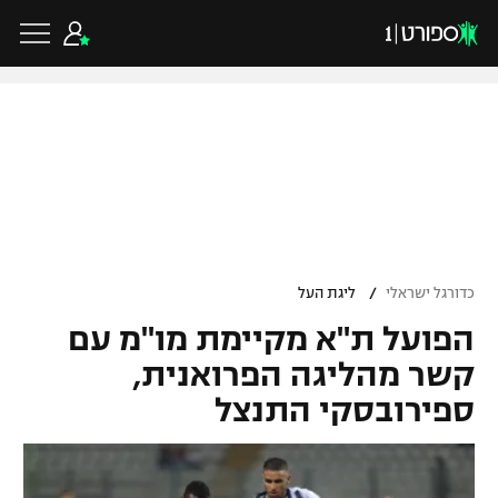
כדורגל ישראלי
ליגת העל
כדורגל עולמי
/
כדורגל ישראלי
ליגת העל
ליגה לאומית
הפועל ת"א מקיימת מו"מ עם
ליגת האלופות
כדורסל ישראלי
גביע הטוטו
קשר מהליגה הפרואנית,
ליגה אירופית
ספירובסקי התנצל
ליגת ווינר סל
ליגיונרים
כדורסל עולמי
ליגה אנגלית
ליגה לאומית
גביע המדינה
NBA
ליגה גרמנית
ענפים נוספים