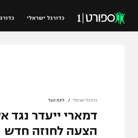
כדורגל ישראלי
כדורגל
VOD
כדורג
רץ ברשת
ליגת ה
ליגה ל
תוצאות
גביע הט
לוח שידורים
ליגיונר
ברחבה
/
גביע ה
כדורגל ישראלי
ליגת העל
נבחרת 
דמארי ייעדר נגד א
"מעל הליגה" – פודקאסט
מכבי ח
"מחצית בשכונה" – פודקאסט
הצעה לחוזה חדש
בית"ר י