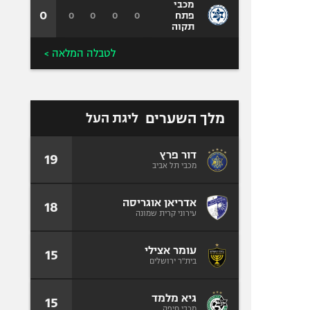
מכבי
0
0
0
0
0
פתח
תקוה
לטבלה המלאה >
מלך השערים
ליגת העל
דור פרץ
19
מכבי תל אביב
אדריאן אוגריסה
18
עירוני קרית שמונה
עומר אצילי
15
בית"ר ירושלים
גיא מלמד
15
מכבי חיפה