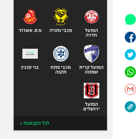
היאבקות WWE
אופניים
ספורט מוטורי
כדורמים
הפועל
מכבי נתניה
מ.ס. אשדוד
חדרה
פוטבול אמריקאי NFL
בייסבול MLB
ספורט אתגרי
ואקסטרים
הפועל קרית
מכבי פתח
בני סכנין
שמונה
תקוה
אומנויות לחימה
גיימינג E-Sports
הפועל
ירושלים
לכל הקבוצות >