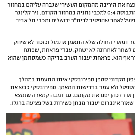
נצח את היריבה מהמקום העשירי שגברה עליהם במחזור
השני העונה. במועדון עדיין לא שכחו את התבוסה 0:4 למכבי נתניה במחזור הקודם. ניר קלינגר
פועל לאחר שהפסיד לבית"ר ירושלים ומכבי תל אביב
מר דמארי החולה שלא התאמן אתמול וכזכור לא שיחק
יעט לשחר לאחרונה לא ישחק. עבדי פראחת, שפתח
ר אף הוא. פראחת יעבור הערב בדיקה כשמסתמן שהוא
צפון מקדוני סטפן ספירובסקי איתו התעמת במהלך
ספסל ולא עמד בדרישות המאמן. ספירובסקי כבש את
 או רז כהן יפנו את מקומם. גם דמבה קמארה שנמצא
שאור אינברום יעבור מבחן כשירות בשל פציעה ברגלו.