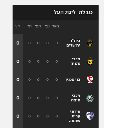
טבלה
ליגת העל
מש׳
נצ׳
הפ׳
תי׳
נק׳
בית"ר
0
0
0
0
0
ירושלים
מכבי
0
0
0
0
0
נתניה
0
0
0
0
0
בני סכנין
מכבי
0
0
0
0
0
חיפה
עירוני
0
0
0
0
0
קרית
שמונה