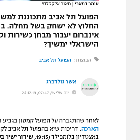
עומר דמארי
|
מאור אלקסלסי
המגזין
החלוץ לא ישחק בשל מחלה. במו
הישראלי ימשיך?
קבוצות:
הפועל תל אביב
אשר גולדברג
יום שלישי, 07:47, 24.12.19
לאחר שהתגברה על הפועל קמטון בגביע ה
הארכה
, דריכות שיא בהפועל תל אביב לק
באצטדיון בלומפילד (
19:15, שידור ישיר בספורט3