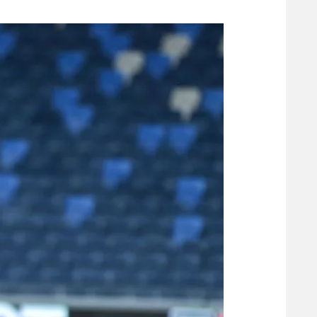
משתתפים וזוכים בפרסים
מכבי ת
הפועל 
תקנון משתתפים וזוכים בפרסים
הפועל 
תקנון עבור פעילות אלקטרה
הפועל 
תקנון עבור פעילות ספורט 1 – "מרלן"
מכבי נ
טניס
בני יהו
גיימינג E-Sports
תנאי שימוש
מדיניות פרטיות
תקנון פעילות ספורט 1
רשיון להקרנה פומבית לבית עסק
הצטרפות לחבילת הערוצים
לוח דרושים – ג'ובנט
תגיות