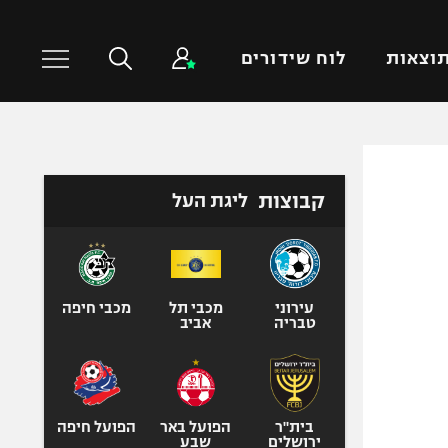
וצאות
לוח שידורים
כדורסל עולמי
ענפים נוספים
קבוצות
ליגת העל
NBA
טניס
יורוליג
כדוריד
יורוקאפ
כדורעף
שחייה
עירוני
מכבי תל
מכבי חיפה
טבריה
אביב
ג'ודו
אגרוף
ספורט אולימפי
UFC
בית"ר
הפועל באר
הפועל חיפה
ירושלים
שבע