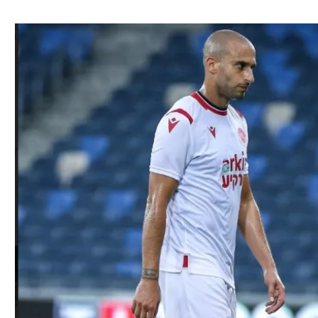
ל אביב
ליגה טורקית
תל אביב
ליגה סינית
חיפה
ליגה ברזילאית
באר שבע
ליגות נוספות
תניה
דה