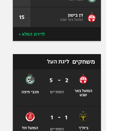
דן ביטון
15
הפועל באר שבע
לדירוג המלא >
משחקים
ליגת העל
5
-
2
הפועל באר
הסתיים
מכבי חיפה
שבע
1
-
1
בית"ר
הפועל תל
הסתיים