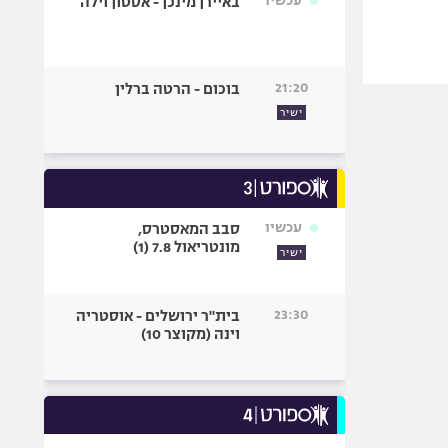
עכשיו
באיירן מינכן - אסטון וילה
21:20
בוכום - הרטה ברלין
ישיר
עכשיו
סבב המאסטרס,
מונטריאול 7.8 (1)
ישיר
23:30
בית"ר ירושלים - אוסטריה
וינה (מקוצר 10)