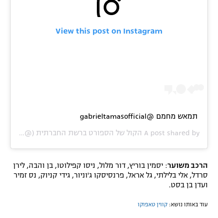
View this post on Instagram
תמאש מחמם @gabrieltamasofficial
A post shared by
הקול של הספורט ברשת החברתית
(@iballisrael) on
הרכב משוער
: יסמין בוריץ, דור מלול, ניסו קפילוטו, בן והבה, לירן
סרדל, אלי בלילתי, גל אראל, פרנסיסקו ג'וניור, גידי קניוק, נס זמיר
ועדן בן בסט.
עוד באותו נושא:
קווין טאפוקו