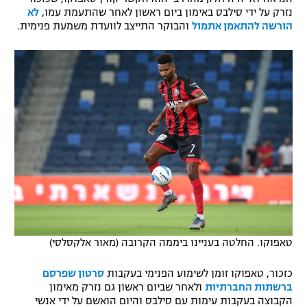
נזרק על ידי סילבס באימון ביום ראשון לאחר שהתעמת עמו,
לא
רשיון להקרנה פומבית לבית עסק
הורשה להתאמן אתמול
והבוקר התייצב לוועדת משמעת פנימית.
הצטרפות לחבילת הערוצים
לוח דרושים – ג'ובנט
תגיות
המגזין
טאפוקו. החלטה בעניינו ביממה הקרובה (מאור אלקסלסי)
כזכור, טאפוקו זומן לשימוע הפנימי בעקבות
סרטון שפרסם
ברשתות החברתיות
ולאחר שביום ראשון גם נזרק מאימון
הקבוצה בעקבות עימות עם סילבס והיום הואשם על ידי אנשי