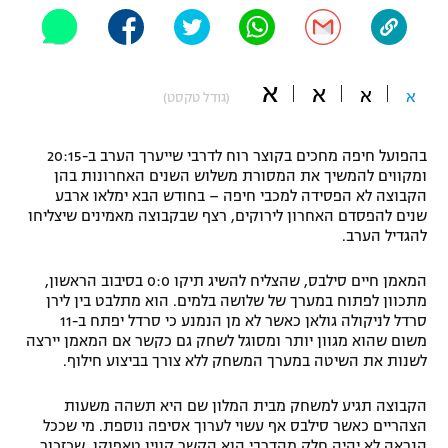
"מחצית בשכונה" – פודקאסט
אופניים
א
ספורט מוטורי
א
משתתפים וזוכים בפרסים
א
א
(גודל טקסט)
כדורמים
תקנון משתתפים וזוכים בפרסים
בהפועל חיפה מחכים בקוצר רוח לדרבי שייערך הערב ב-20:15
טניס
ומקווים להמשיך את המסורת משלוש השנים האחרונות בהן
פוטבול אמריקאי NFL
הקבוצה לא הפסידה למכבי חיפה – בחודש הבא ימלאו ארבע
תקנון עבור פעילות אלקטרה
שנים להפסדם האחרון לירוקים, רצף שבקבוצה מאמינים שיצליחו
גיימינג E-Sports
בייסבול MLB
להגדיל הערב.
תקנון עבור פעילות ספורט 1 – "מרלן"
ספורט אתגרי ואקסטרים
המאמן חיים סילבס, שהצליח להשיג תיקו 0:0 בסיבוב הראשון,
תנאי שימוש
מתכוון לפתוח במערך של שלושה בלמים. הוא מתלבט בין לירן
סרדל לניקולה גולאן כאשר לא מן הנמנע כי סרדל יפתח ב-11
אומנויות לחימה
משום שהוא מגוון יותר ומסוגל לשחק גם כקשר אם המאמן יירצה
לשנות את השיטה במערך המשחק ללא צורך בביצוע חילוף.
מדיניות פרטיות
גיימינג E-Sports
הקבוצה תגיע למשחק מבית המלון שם היא תשהה משעות
תקנון פעילות ספורט 1
הצהריים כאשר סילבס אף עשוי לערוך אסיפה נוספת. מי שככל
הנראה לא יהיה חלק מהדרבי הוא הקשר קווין טאפוקו, שכזכור