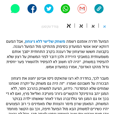
"מחצית בשכונה" – פודקאסט
אופניים
ספורט מוטורי
משתתפים וזוכים בפרסים
א
א
א
א
(גודל טקסט)
כדורמים
תקנון משתתפים וזוכים בפרסים
טניס
הפועל חדרה אומנם רשמה
משחק שלישי ללא ניצחון
, אבל הפעם
דווקא יצאו אנשי המועדון בסיפוק מהתיקו מול הפועל רעננה.
פוטבול אמריקאי NFL
תקנון עבור פעילות אלקטרה
בקבוצה חששו שניצחון של רעננה בקרב התחתית יסבך אותם
משמעותית במאבקי הירידה ולכן דובר לפני המשחק על רצון שלא
גיימינג E-Sports
בייסבול MLB
להפסיד במשחק. "היה לנו חשוב לא להפסיד ולהשאיר פער יחסית
תקנון עבור פעילות ספורט 1 – "מרלן"
גדול מהקו האדום", אמרו במועדון אמש.
ספורט אתגרי ואקסטרים
תנאי שימוש
מעבר לכך, בחדרה לא רצו שהאקס ניסו אביטן יחגוג את ניצחון
הבכורה על חשבונם ואמרו: "זה היה גם משחק על יוקרה ואנחנו
אומנויות לחימה
שמחים שלא הפסדנו". כידוע, הגיעה למשחק בהרכב חסר, ללא
מדיניות פרטיות
המגן יהב גורפינקל והקשרים ג'ורג' פוצ'יבה ואליאל פרץ, ואם לא די
גיימינג E-Sports
בכך אז גם המגן חגי גולדנברג נעדר לאחר שאשתו ילדה בבוקר
המשחק. המאמן שרון מימר והצוות שלו מאמינים כי רוב הפצועים
תקנון פעילות ספורט 1
יהיו כשירים למשחק הבא מול הפועל חיפה, וכך גם הקשר מוחמד