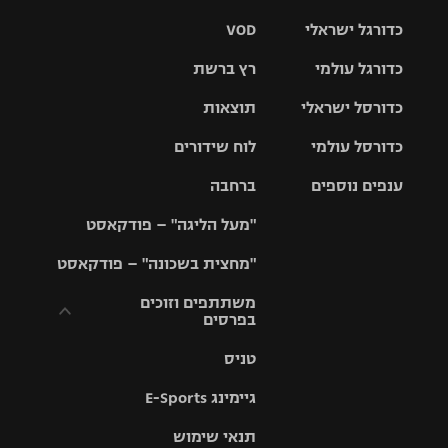
כדורגל ישראלי
VOD
כדורגל עולמי
רץ ברשת
ליגת העל
כדורסל ישראלי
תוצאות
ליגת
ליגה לאומית
האלופות
כדורסל עולמי
לוח שידורים
ליגת ווינר
סל
גביע הטוטו
ענפים נוספים
ברחבה
ליגה
NBA
אירופית
"מעל הליגה" – פודקאסט
ליגה לאומית
ליגיונרים
טניס
יורוליג
ליגה אנגלית
"מחצית בשכונה" – פודקאסט
כדורסל נשים
גביע המדינה
כדוריד
יורוקאפ
ליגה גרמנית
משתתפים וזוכים
בפרסים
מכבי תל
נבחרת
כדורעף
אביב
ישראל
ליגה
טניס
ספרדית
תקנון משתתפים
שחייה
הפועל חולון
מכבי חיפה
וזוכים בפרסים
גיימינג E-Sports
ליגה
איטלקית
ג'ודו
הפועל
בית"ר
תנאי שימוש
תקנון עבור פעילות