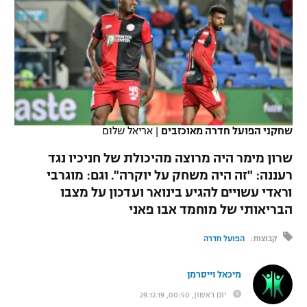
כדורסל נשים
נבחרת ישראל
יורוליג
ליגה ספרדית
טניס
VOD
מכבי תל אביב
מכבי חיפה
יורוקאפ
ליגה איטלקית
כדוריד
הפועל חולון
בית"ר ירושלים
רץ ברשת
ליגה צרפתית
כדורעף
הפועל ירושלים
מכבי תל אביב
ליגה הולנדית
שחקני הפועל חדרה מאוכזבים
|
אריאל שלום
שחייה
תוצאות
דני אבדיה
הפועל תל אביב
שרון מימר היה מרוצה מהיכולת של חניכיו נגד
ליגה טורקית
ג'ודו
רעננה: "זה היה משחק על יוקרה". וגם: מוגרבי
הפועל חיפה
לוח שידורים
וראדי עשויים להגיע בינואר ועדכון על מצבו
ליגה סינית
אגרוף
הבריאותי של מוחמד אבו פאני
הפועל באר שבע
ליגה ברזילאית
ברחבה
ספורט אולימפי
קבוצות:
הפועל חדרה
מכבי נתניה
ליגות נוספות
UFC
מיכאל וייסרמן
"מעל הליגה" – פודקאסט
בני יהודה
יום ראשון, 00:50, 29.12.19
היאבקות WWE