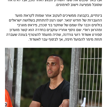
אבו פאני שכבש את שער השוויון ונפגע לאחר מכן, אבל לא נראה
שסובל מפציעה וישוב לאימונים.
רשיון להקרנה פומבית לבית עסק
בינתיים, בקבוצה ממשיכים לעקוב אחר שמות לקראת מועד
הצטרפות לחבילת הערוצים
ההעברות של חודש ינואר. ישנו רצון להתחזק בשלושה ישראלים
בולטים וכבר עלו שמם של שחקני בני סכנין, פיראס מוגרבי
לוח דרושים – ג'ובנט
ומהראן ראדי. שם נוסף אחריו עוקבים בחדרה הוא קשר מועדון
ספורט אשדוד רועי גורדנה, שהיה מועמד להצטרף בעונה שעברה
תחת מימר להפועל חיפה, אך לבסוף עבר לאשדוד.
תגיות
המגזין