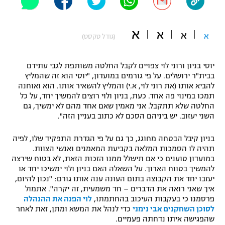
"מחצית בשכונה" – פודקאסט
אופניים
א
א
א
א
(גודל טקסט)
ספורט מוטורי
משתתפים וזוכים בפרסים
יוסי בניון ורוני לוי צפויים לקבל החלטה משותפת לגבי עתידם
כדורמים
בבית"ר ירושלים. על פי גורמים במועדון, "יוסי הוא זה שהמליץ
תקנון משתתפים וזוכים בפרסים
טניס
להביא אותו (את רוני לוי, א.י) והמליץ להשאיר אותו. הוא ואוחנה
פוטבול אמריקאי NFL
תמכו במינוי פה אחד. כעת, בניון ולוי רוצים להמשיך יחד, על כל
תקנון עבור פעילות אלקטרה
החלטה שלא תתקבל. אני מאמין שאם אחד מהם לא ימשיך, גם
גיימינג E-Sports
השני יעזוב. יש ביניהם הסכם לא כתוב בעניין הזה".
בייסבול MLB
תקנון עבור פעילות ספורט 1 – "מרלן"
בניון קיבל הבטחה מחוגג, כך גם על פי הגדרת התפקיד שלו, לפיה
ספורט אתגרי ואקסטרים
תהיה לו הסמכות המלאה בקביעת המאמנים ואנשי הצוות.
תנאי שימוש
במועדון טוענים כי אם תישלל ממנו הזכות הזאת, לא בטוח שירצה
אומנויות לחימה
להמשיך בטווח הארוך. על השאלה האם בניון ולוי ימשיכו יחד או
יעזבו יחד את הקבוצה בתום העונה ענה אותו גורם: "נכון להיום,
מדיניות פרטיות
איך שאני רואה את הדברים – חד משמעית, זה יקרה". אתמול
גיימינג E-Sports
פרסמנו כי בעקבות העיכוב בהחתמתו,
לוי הפנה את ההנהלה
לסוכן השחקנים אבי נימני
כדי לנהל את המשא ומתן, זאת לאחר
תקנון פעילות ספורט 1
שהפגישה איתו נדחתה פעמיים.