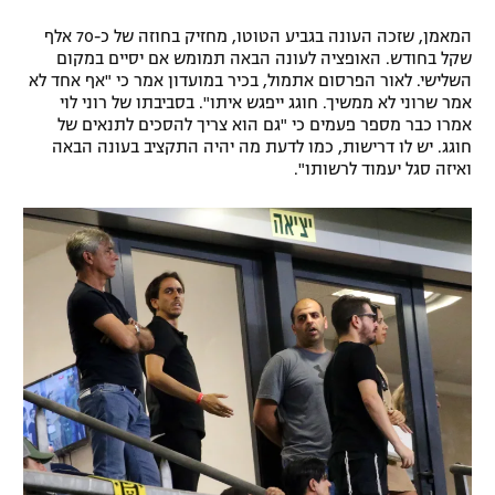
רשיון להקרנה פומבית לבית עסק
המאמן, שזכה העונה בגביע הטוטו, מחזיק בחוזה של כ-70 אלף
שקל בחודש. האופציה לעונה הבאה תמומש אם יסיים במקום
הצטרפות לחבילת הערוצים
השלישי. לאור הפרסום אתמול, בכיר במועדון אמר כי "אף אחד לא
אמר שרוני לא ממשיך. חוגג ייפגש איתו". בסביבתו של רוני לוי
אמרו כבר מספר פעמים כי "גם הוא צריך להסכים לתנאים של
לוח דרושים – ג'ובנט
חוגג. יש לו דרישות, כמו לדעת מה יהיה התקציב בעונה הבאה
ואיזה סגל יעמוד לרשותו".
תגיות
המגזין