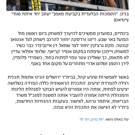
בניון. "הסמכות הבלעדית בקביעת מאמן" יעזוב יחד איתו? (אודי
ציטיאט)
בינתיים, במועדון ממשיכים להיערך למשחק ביום ראשון מול
הפועל באר שבע. דיוגו ורדסקה יחזור להרכב וישחק לצד אנטואן
קונטה. מקס גרצ'קין יחזור לצד שמאל. דן איינבינדר כבר כשיר
למשחק וייתכן שיפתח במקום אופיר קריאף. שלומי אזולאי עדיין
לא מתאמן, כך שאלירן עטר צפוי לפתוח בחוד, כשפרדי פלומיין,
לירן רוטמן ושלום אדרי מתחרים על מקום אחד באגף.
באשר לאפשרות שיגיע קהל, בבית"ר ירושלים הכינו אתמול תכנית
רגילה להפרדת יציעים. התכנית הראשונית כללה הפרדה בשלושה
יציעים לפחות, אותה היו אמורים להגיש הבוקר למנהלת הליגות
והמנהלת הייתה אמורה להעביר אותה למשנה למנכ"ל משרד
הבריאות, איתמר גרוטו, לאישור. בעקבות ההנחיות החדשות,
בית"ר לא הגישה את התכנית והיא נגנזה.
עוד באותו נושא:
יוסי בניון
,
רוני לוי