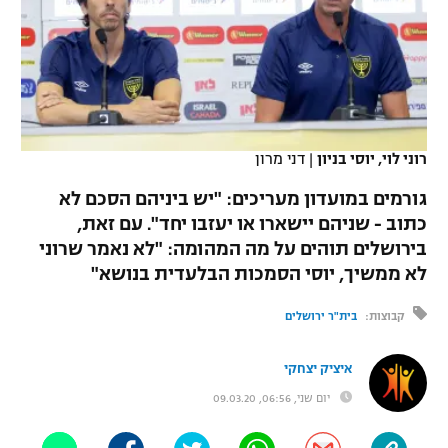
כדורסל נשים
נבחרת ישראל
יורוליג
ליגה ספרדית
טניס
VOD
מכבי תל אביב
מכבי חיפה
יורוקאפ
ליגה איטלקית
כדוריד
הפועל חולון
בית"ר ירושלים
רץ ברשת
ליגה צרפתית
כדורעף
רוני לוי, יוסי בניון
|
דני מרון
הפועל ירושלים
מכבי תל אביב
ליגה הולנדית
גורמים במועדון מעריכים: "יש ביניהם הסכם לא
שחייה
תוצאות
דני אבדיה
הפועל תל אביב
כתוב - שניהם יישארו או יעזבו יחד". עם זאת,
ליגה טורקית
בירושלים תוהים על מה המהומה: "לא נאמר שרוני
ג'ודו
הפועל חיפה
לוח שידורים
לא ממשיך, יוסי הסמכות הבלעדית בנושא"
ליגה סינית
אגרוף
הפועל באר שבע
קבוצות:
בית"ר ירושלים
ליגה ברזילאית
ברחבה
ספורט אולימפי
מכבי נתניה
איציק יצחקי
ליגות נוספות
UFC
יום שני, 06:56, 09.03.20
"מעל הליגה" – פודקאסט
בני יהודה
היאבקות WWE