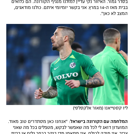
בסדר גמור. האיזור נקי עדיין למזלנו מנגיף הקורונה. הם כלואים
רשיון להקרנה פומבית לבית עסק
בבית מאז ה-14 במרץ. אני בקשר יומיומי איתם. כולנו מודאגים,
המצב לא כאן".
הצטרפות לחבילת הערוצים
לוח דרושים – ג'ובנט
תגיות
המגזין
ליו קסטייאנו (מאור אלקסלסי)
המלחמה עם הקורונה בישראל
: "אנחנו כאן מסתדרים טוב מאוד.
המועדון דואג לי לכל מה שאפשר לבקש, מטפלים בכל מה שאני
צריך. אני מודה לכולם. אני מתאמן מדי בוקר בכפר גלים או בבית.