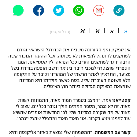
"מחצית בשכונה" – פודקאסט
אופניים
ספורט מוטורי
משתתפים וזוכים בפרסים
א
א
א
א
(גודל טקסט)
כדורמים
תקנון משתתפים וזוכים בפרסים
טניס
אין ספק שנגיף הקורונה משבית את הכדורגל הישראלי וגורם
לשחקנים להתרגל למציאות לא פשוטה. אבל ההסגר הנוכחי קשה
פוטבול אמריקאי NFL
תקנון עבור פעילות אלקטרה
הרבה יותר לשחקנים הזרים ככל הנראה. ליו קסטייאנו, המגן
הספרדי שהצטרף למכבי חיפה בינואר ורשם הופעה בודדת בשל
גיימינג E-Sports
בייסבול MLB
פציעה, התראיין לאתר הרשמי של המועדון וסיפר על התקופה
תקנון עבור פעילות ספורט 1 – "מרלן"
הלא פשוטה העוברת עליו, בטח כאשר מולדתו היא המדינה
ספורט אתגרי ואקסטרים
שנמצאת במצוקה הגדולה ביותר חוץ מאיטליה.
תנאי שימוש
קסטייאנו
אמר: "המצב בספרד חמור מאוד, התמונות קשות
אומנויות לחימה
מאוד. זה לא נגמר, מספר המתים הולך וגובר בכל יום. עצוב לי
מדיניות פרטיות
מאוד על מה שקורה במדינה שלי. לפי החדשות אומרים שהשיא
גיימינג E-Sports
עוד לפנינו ויגיע בקרוב. אני מאוד מאוד ומתפלל שהכל ייגמר".
תקנון פעילות ספורט 1
קשר עם המשפחה
: "המשפחה שלי נמצאת באזור אליקנטה והיא