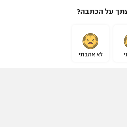
תך על הכתבה?
י
לא אהבתי