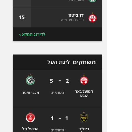
דן ביטון
15
הפועל באר שבע
לדירוג המלא >
משחקים
ליגת העל
5
-
2
הפועל באר
הסתיים
מכבי חיפה
שבע
1
-
1
בית"ר
הפועל תל
הסתיים