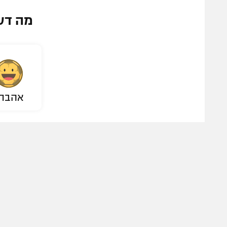
מה דע
אהבת