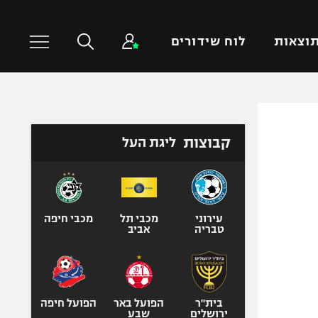
וצאות
לוח שידורים
כדורסל עולמי
ענפים נוספים
קבוצות
ליגת העל
NBA
טניס
יורוליג
כדוריד
יורוקאפ
כדורעף
שחייה
עירוני
מכבי תל
מכבי חיפה
טבריה
אביב
ג'ודו
אגרוף
ספורט אולימפי
UFC
בית"ר
הפועל באר
הפועל חיפה
ירושלים
שבע