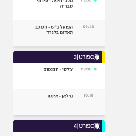
עכשיו
מכבי חיפה - עירוני
טבריה
09:40
הפועל ב"ש - הכוכב
האדום בלגרד
עכשיו
צ'לסי - יובנטוס
10:15
מילאן - אינטר