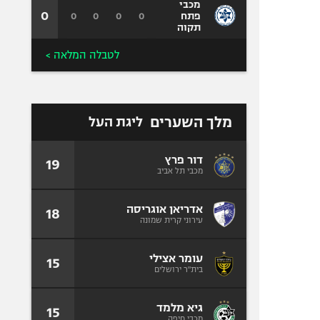
מכבי
0
0
0
0
0
פתח
תקוה
לטבלה המלאה >
מלך השערים
ליגת העל
דור פרץ
19
מכבי תל אביב
אדריאן אוגריסה
18
עירוני קרית שמונה
עומר אצילי
15
בית"ר ירושלים
גיא מלמד
15
מכבי חיפה