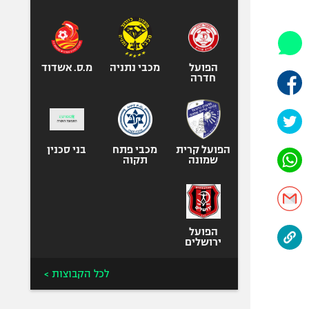
היאבקות WWE
אופניים
ספורט מוטורי
כדורמים
הפועל
מכבי נתניה
מ.ס. אשדוד
חדרה
פוטבול אמריקאי NFL
בייסבול MLB
ספורט אתגרי
ואקסטרים
הפועל קרית
מכבי פתח
בני סכנין
שמונה
תקוה
אומנויות לחימה
גיימינג E-Sports
הפועל
ירושלים
לכל הקבוצות >