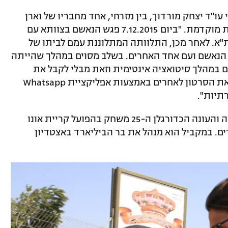
עו"ד יצחק מורדוך, בין מזרחי, אחד מחבריו של וארן
שמופיע בסרטון, למתלוננת, קיימת היכרות מוקדמת. "ביום 7.12.2015 פגש הנאשם בצוותא עם
"א. לאחר מכן, התלוותה המתלוננת עמם לביתו של
 הנאשם ועם אחד האחרים. בשלב מסוים במהלך שהייתה
 במהלך סיטואציה אינטימית וזאת מבלי לקבל את
הסכמתה. זמן מה לאחר מכן שלח הנאשם את הסרטון לאחרים באמצעות אפליקציית Whatsapp
בשיאו שיחק בר מזרחי בהפועל פתח תקווה והעונה הכדורגלן ה-25 משחק בהפועל קריית אונו
ים. במקביל הוא מנהל את בר הביליארד באצטדיון