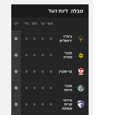
טבלה
ליגת העל
מש׳
נצ׳
הפ׳
תי׳
נק׳
בית"ר
0
0
0
0
0
ירושלים
מכבי
0
0
0
0
0
נתניה
0
0
0
0
0
בני סכנין
מכבי
0
0
0
0
0
חיפה
עירוני
0
0
0
0
0
קרית
שמונה