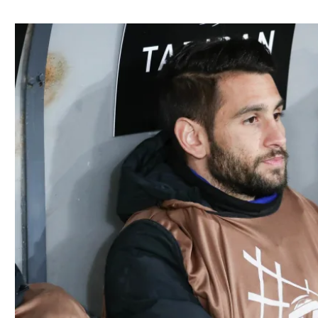
ל אביב
ליגה טורקית
תל אביב
ליגה סינית
חיפה
ליגה ברזילאית
באר שבע
ליגות נוספות
תניה
דה