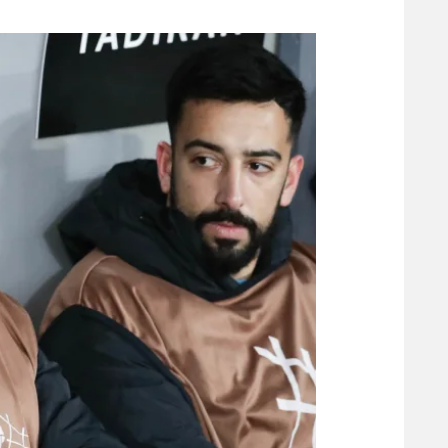
משתתפים וזוכים בפרסים
מכבי ת
הפועל 
תקנון משתתפים וזוכים בפרסים
הפועל 
תקנון עבור פעילות אלקטרה
הפועל 
תקנון עבור פעילות ספורט 1 – "מרלן"
מכבי נ
טניס
בני יהו
גיימינג E-Sports
תנאי שימוש
מדיניות פרטיות
תקנון פעילות ספורט 1
רשיון להקרנה פומבית לבית עסק
הצטרפות לחבילת הערוצים
לוח דרושים – ג'ובנט
תגיות