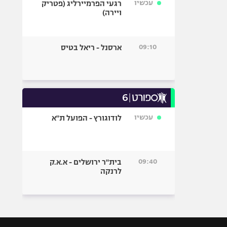
עכשיו
רגעי הפרמיירליג (פטריק
ויירה)
09:10
ארסנל - ריאל בטיס
עכשיו
לודוגורץ - הפועל ת"א
09:40
בית"ר ירושלים - א.א.ק
לרנקה