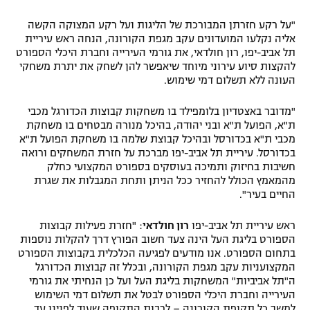
"על רקע חזרתן המבורכת של הליגות ועל רקע המצוקה הקשה
אליה נקלעו המועדונים עקב מגפת הקורונה, הנחה ראש עיריית
תל אביב-יפו, רון חולדאי, את גורמי העירייה וחברת היכלי הספורט
להקצות סיוע עירוני מיוחד שיאפשר להן לשחק את יתרת משחקי
העונה ללא תשלום דמי שימוש.
"מדובר באצטדיון בלומפילד בו משחקות קבוצות הכדורגל מכבי
ת"א, הפועל ת"א ובני יהודה, בהיכל מנורה מבטחים בו משחקת
מכבי ת"א בכדורסל ובהיכל קבוצת שלמה בו משחקת הפועל ת"א
בכדורסל. עיריית תל אביב-יפו מברכת על חזרת המשחקים ורואה
חשיבות בחיזוק ותמיכה בעוסקים בספורט המקצועי כחלק
מהמאמץ הכולל להחזיר ככל הניתן ותחת המגבלות את שגרת
החיים בעיר".
ראש עיריית תל אביב-יפו
רון חולדאי
: "חזרת פעילות קבוצות
הספורט בליגת העל הינה צעד חשוב הפורץ דרך להקלות נוספות
בתחום הספורט. אנו מודעים לפגיעה הכלכלית בקבוצות הספורט
המקצועניות עקב מגפת הקורונה, ובכלל זה קבוצות הכדורגל
ה"תל אביביות" המשחקות בליגת העל ועל כן הנחיתי את גורמי
העירייה וחברת היכלי הספורט לבטל את תשלום דמי השימוש
למשך כל תקופת הקורונה – לרבות התקופה שעוד לפנינו עד