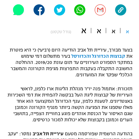
"מחצית בשכונה" – פודקאסט
אופניים
ספורט מוטורי
א
משתתפים וזוכים בפרסים
א
א
א
(גודל טקסט)
כדורמים
תקנון משתתפים וזוכים בפרסים
טניס
בצעד מבורך, עיריית תל אביב הודיעה היום (רביעי) כי היא פוטרת
את
קבוצות הכדורגל והכדורסל
בעיר מתשלום דמי שימוש
פוטבול אמריקאי NFL
תקנון עבור פעילות אלקטרה
במתקני הספורט העירוניים עד תום עונת 2019/20. ההחלטה
החשובה התקבלה בעקבות התפרצות מגיפת הקורונה והמשבר
גיימינג E-Sports
בייסבול MLB
הכלכלי שפקד את המועדונים.
תקנון עבור פעילות ספורט 1 – "מרלן"
ספורט אתגרי ואקסטרים
תזכורת: אתמול פנה יו"ר מנהלת הליגות ארז כלפון, לראשי
תנאי שימוש
העיריות של קבוצות ליגת העל בבקשה להפחית את דמי השכירות
באצטדיונים. לטענת כלפון, ענף הכדורגל המקצועני הוא אחד
אומנויות לחימה
מאלו שספגו את הפגיעה הקשה ביותר מנגיף הקורונה וכמובן
מדיניות פרטיות
שגם האיסור על הכנסת אוהדים פוגע בחוויית הצפייה, בתושבי
גיימינג E-Sports
הערים וכמובן בקבוצות שלא יכולות למכור כרטיסים.
תקנון פעילות ספורט 1
בהודעה הרשמית שפורסמה מטעם
עיריית תל אביב
נמסר: "עקב