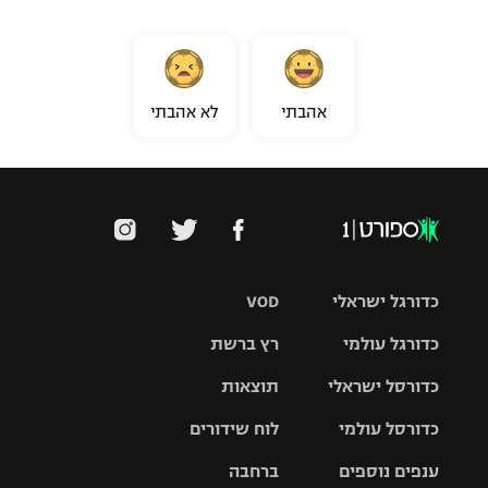
אהבתי
לא אהבתי
כדורגל ישראלי
VOD
כדורגל עולמי
רץ ברשת
ליגת העל
כדורסל ישראלי
תוצאות
ליגת
ליגה לאומית
האלופות
כדורסל עולמי
לוח שידורים
ליגת ווינר
סל
גביע הטוטו
ענפים נוספים
ברחבה
ליגה
NBA