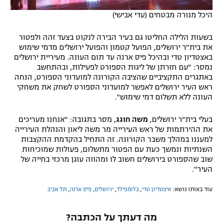
היכל מנורה מבטחים (עדי אבישי)
בשעות הלילה החליטו גם בעיר הבירה לנקוט בצעד זהה ולפטור
את בית"ר ירושלים, הפועל קטמון והפועל ירושלים מדמי שימוש
באצטדיון טדי ובהיכל פיס ארנה עד תום העונה. מעיריית ירושלים
נמסר: "עם חזרתן של ליגות הספורט לפעילות, ובהתחשב
באתגרים התקציביים שהציבה הקורונה למועדוני הספורט, הנחה
ראש העיר ירושלים לאפשר למועדוני הספורט לשחק את משחקי
העונה ללא תשלום דמי שימוש".
בעלי בית"ר ירושלים,
משה חוגג
, מסר בתגובה: "אנחנו מעריכים
את ההירתמות של ראש העירייה מר משה ליאון והנהלת העירייה
למעננו במהלך משבר הקורונה. זה התחיל בהקדמת ההקצבות
השנתיות ונמשך כעת עם הפטור מתשלום, פעולות שמוכיחות
שוב שהספורט בירושלים חשוב לו ומהווה עוגן מרכזי בחייה של
העיר".
עוד באותו נושא:
איצטדיון טדי
,
בלומפילד
,
ירושלים
,
פיס ארנה
,
תל אביב
מה דעתך על הכתבה?