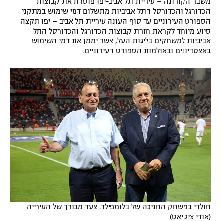
משבר הקורונה – עיריית תל אביב-יפו פוטרת את קבוצות
הכדורגל והכדורסל התל אביביות מתשלום דמי שימוש במתקני
רשיון להקרנה פומבית לבית עסק
הספורט העירוניים עד סוף העונה עיריית תל אביב – יפו תקצה
סיוע מיוחד לקראת חזרת קבוצות הכדורגל והכדורסל התל
הצטרפות לחבילת הערוצים
אביביות למשחקים בליגות העל, אשר יממן את דמי השימוש
באצטדיונים ובאולמות הספורט העירוניים.
לוח דרושים – ג'ובנט
תגיות
המגזין
חולדי במשחק החניכה של בלומפילד. צעד מבורך של העירייה
(אודי ציטיאט)