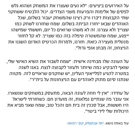
על האירועים ביציעים: "לא נעים שעצרו את המשחק ושהוא גלש
לפסים של אלימות והפרעות משני הצדדים. יכול הלבטיח ששחקני
שתי הקבוצות דיברו ורק רצינו שהמשחק יעבור בשלום, שכל
האוהדים שבאו יחזרו הביתה בשלום. שמח שחזרנו לשחק כמו
שצריך ולא עצרנו. זה לא משהו שרואים כל יום, חששתי שמישהו
ייפגע, שמח שהמשטרה טיפלה בזה כמו שצריך. לא קל לחזור
מנטלית מעצירה כזאת. חזרנו, ולמרות הכרטיס האדום השגנו את
הניצחון, זה מבחן אופי גדול".
על העונה שלו מבחינה אישית: "שמח לשבור את השיא האישי שלי,
שואף להבקיע כמה שיותר ולעזור לקבוצה לנצח. באנו לשנה
במטרה להגיע לפלייאוף העליון, יש שחקנים שראויים לזה. מקווה
שנתנו סיום מתוק לאוהדים עם הניצחונות על בית"ר".
על עתידו: "אין לי חוזה לעונה הבאה, מתעסק במשחקים שנשארו.
אני עובר פה שנתיים נפלאות, זה מועדון חם. כשחזרתי לישראל
היו חששות, אבל סכנין זה בית חם והכל טוב, שמח שאני מביא את
היכולות שלי לידי ביטוי".
עוד באותו נושא:
יוסי אבוקסיס
,
קובי רפואה