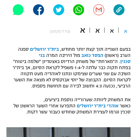
"מחצית בשכונה" – פודקאסט
אופניים
ספורט מוטורי
א
משתתפים וזוכים בפרסים
א
א
א
(גודל טקסט)
כדורמים
תקנון משתתפים וזוכים בפרסים
טניס
בפעם השנייה תוך קצת יותר מחודש,
בית"ר ירושלים
ספגה
הערב (ראשון)
הפסד כואב
מול היריבה המרה
בני
פוטבול אמריקאי NFL
תקנון עבור פעילות אלקטרה
סכנין.
ה"מארחת" של משחק הרדיוס באצטדיון "שלמה ביטוח"
בפתח תקוה כבר עלתה ל-1:4 משפיל לקראת הסיום, אך בית"ר
גיימינג E-Sports
בייסבול MLB
השיבה עם שני שערים שצימקו ונתנו לאוהדיה מעט תקווה
תקנון עבור פעילות ספורט 1 – "מרלן"
לקראת הסיום. הקבוצה של יוסי אבוקסיס לא מצאה את השער
ספורט אתגרי ואקסטרים
הרביעי, נכנעה 4:3 ותשוב לבירה עם תחושת פספוס.
תנאי שימוש
את המשחק ליוותה שערורייה נוספת ביציעים,
אומנויות לחימה
כאשר
אוהדי
בית"ר ירושלים
התפרעו אחרי השער הראשון של
מדיניות פרטיות
סכנין וגרמו לעצירת המשחק שחודש כעבור עשר דקות.
גיימינג E-Sports
תקנון פעילות ספורט 1