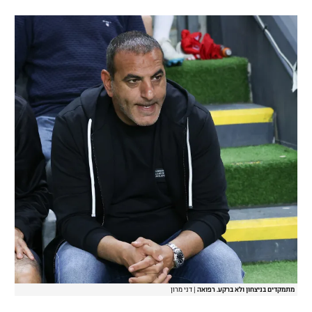
מתמקדים בניצחון ולא ברקע. רפואה
|
דני מרון