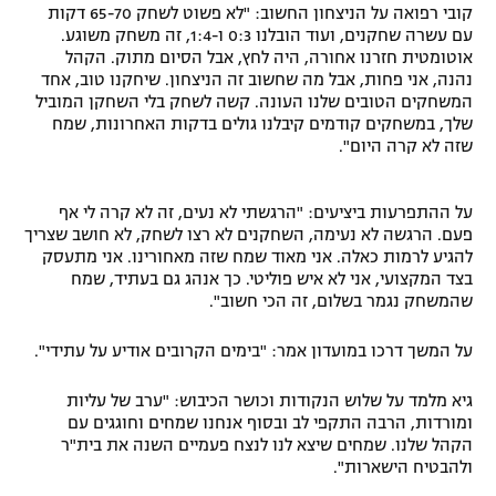
קובי רפואה על הניצחון החשוב: "לא פשוט לשחק 65-70 דקות
עם עשרה שחקנים, ועוד הובלנו 0:3 ו-1:4, זה משחק משוגע.
אוטומטית חזרנו אחורה, היה לחץ, אבל הסיום מתוק. הקהל
נהנה, אני פחות, אבל מה שחשוב זה הניצחון. שיחקנו טוב, אחד
המשחקים הטובים שלנו העונה. קשה לשחק בלי השחקן המוביל
שלך, במשחקים קודמים קיבלנו גולים בדקות האחרונות, שמח
שזה לא קרה היום".
על ההתפרעות ביציעים: "הרגשתי לא נעים, זה לא קרה לי אף
פעם. הרגשה לא נעימה, השחקנים לא רצו לשחק, לא חושב שצריך
להגיע לרמות כאלה. אני מאוד שמח שזה מאחורינו. אני מתעסק
בצד המקצועי, אני לא איש פוליטי. כך אנהג גם בעתיד, שמח
שהמשחק נגמר בשלום, זה הכי חשוב".
על המשך דרכו במועדון אמר: "בימים הקרובים אודיע על עתידי".
גיא מלמד על שלוש הנקודות וכושר הכיבוש: "ערב של עליות
ומורדות, הרבה התקפי לב ובסוף אנחנו שמחים וחוגגים עם
הקהל שלנו. שמחים שיצא לנו לנצח פעמיים השנה את בית"ר
ולהבטיח הישארות".