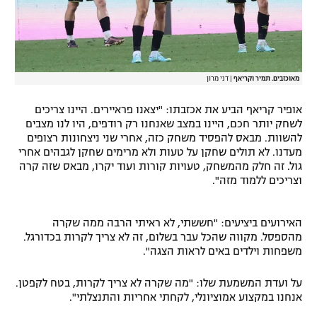
מאוכזבים. תמיר וקריאף
|
דני מרון
אופיר קריאף הביע את אכזבתו: "יצאנו פראיירים. היינו צריכים
לשחק יותר חכם, היינו במצב שאנחנו רק רודפים, היו לנו מצבים
להשוות. מבאס להפסיד משחק כזה, אחרי שני ניצחונות רצופים
מעדנו. לא תולים שחקן על טעות ולא מרימים שחקן לגבהים אחרי
גול. זה חלק מהמשחק, טעויות קורות ועוד יקרו, מבאס שזה קרה
וצריכים ללמוד מזה".
האירועים ביציעים: "חששתי, לא ראיתי הרבה ממה שקרה
מהספסל. מקווה שהכל עבר בשלום, זה לא צריך לקרות בכדורגל.
משפחות וילדים באים לראות הצגה".
על ועדת המשמעת שלו: "מה שקרה לא צריך לקרות, בטח לקפטן.
אנחנו במקצוע אמוציונלי, לקחתי אחריות והתנצלתי".