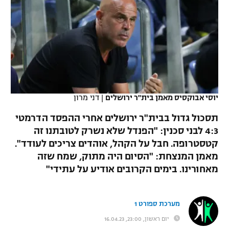
כדורסל נשים
נבחרת ישראל
יורוליג
ליגה ספרדית
טניס
VOD
מכבי תל אביב
מכבי חיפה
יורוקאפ
ליגה איטלקית
כדוריד
הפועל חולון
בית"ר ירושלים
רץ ברשת
ליגה צרפתית
כדורעף
הפועל ירושלים
מכבי תל אביב
ליגה הולנדית
יוסי אבוקסיס מאמן בית"ר ירושלים
|
דני מרון
שחייה
תוצאות
דני אבדיה
הפועל תל אביב
תסכול גדול בבית"ר ירושלים אחרי ההפסד הדרמטי
ליגה טורקית
ג'ודו
4:3 לבני סכנין: "הפנדל שלא נשרק לטובתנו זה
הפועל חיפה
לוח שידורים
קטסטרופה. חבל על הקהל, אוהדים צריכים לעודד".
ליגה סינית
אגרוף
מאמן המנצחת: "הסיום היה מתוק, שמח שזה
הפועל באר שבע
מאחורינו. בימים הקרובים אודיע על עתידי"
ליגה ברזילאית
ברחבה
ספורט אולימפי
מכבי נתניה
ליגות נוספות
UFC
מערכת ספורט 1
"מעל הליגה" – פודקאסט
בני יהודה
יום ראשון, 23:00, 16.04.23
היאבקות WWE