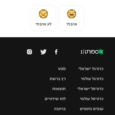
אהבתי
לא אהבתי
כדורגל ישראלי
VOD
כדורגל עולמי
רץ ברשת
ליגת העל
כדורסל ישראלי
תוצאות
ליגת
ליגה לאומית
האלופות
כדורסל עולמי
לוח שידורים
ליגת ווינר
סל
גביע הטוטו
ענפים נוספים
ברחבה
ליגה
NBA
אירופית