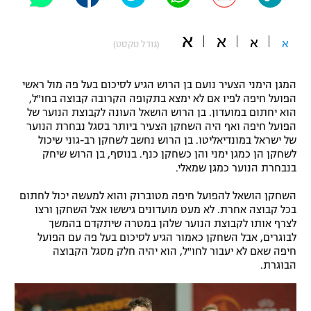
"מחצית בשכונה" – פודקאסט
אופניים
א
א
א
א
(גודל טקסט)
ספורט מוטורי
משתתפים וזוכים בפרסים
המגן הימני הצעיר נועם בן הרוש הגיע לסיכום בעל פה מול ראשי
כדורמים
הפועל חיפה לפיו אם לא ימצא בתקופה הקרובה קבוצה בחו"ל,
תקנון משתתפים וזוכים בפרסים
טניס
הוא יחתום במועדון. בן הרוש הושאל העונה לקבוצת הנוער של
הפועל חיפה ואף היה השחקן הצעיר ביותר בסגל נבחרת הנוער
פוטבול אמריקאי NFL
תקנון עבור פעילות אלקטרה
של ישראל במונדיאליטו. בן הרוש נחשב לשחקן רב-גוני שיכול
לשחקן הן כמגן ימני והן כשחקן כנף. בנוסף, בן הרוש שיחק
גיימינג E-Sports
בייסבול MLB
בנבחרת הנוער כמגן שמאלי.
תקנון עבור פעילות ספורט 1 – "מרלן"
ספורט אתגרי ואקסטרים
השחקן הושאל להפועל חיפה מטוברוק והוא למעשה יכול לחתום
תנאי שימוש
בכל קבוצה אחרת. לא מעט מועדונים גיששו אצל השחקן ורצו
לצרף אותו לקבוצת הנוער שלהן במטרה שיתקדם בהמשך
אומנויות לחימה
לבוגרים, אבל השחקן כאמור הגיע לסיכום בעל פה עם הפועל
חיפה שאם לא יעבור לחו"ל, הוא יהיה חלק מסגל הקבוצה
מדיניות פרטיות
גיימינג E-Sports
הבוגרת.
תקנון פעילות ספורט 1