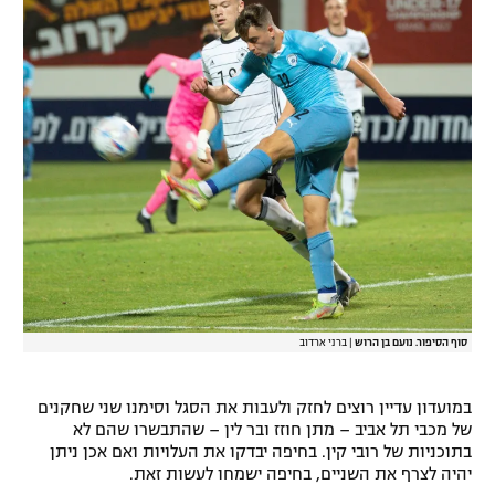
רשיון להקרנה פומבית לבית עסק
הצטרפות לחבילת הערוצים
לוח דרושים – ג'ובנט
תגיות
המגזין
סוף הסיפור. נועם בן הרוש
|
ברני ארדוב
במועדון עדיין רוצים לחזק ולעבות את הסגל וסימנו שני שחקנים
של מכבי תל אביב – מתן חוזז ובר לין – שהתבשרו שהם לא
בתוכניות של רובי קין. בחיפה יבדקו את העלויות ואם אכן ניתן
יהיה לצרף את השניים, בחיפה ישמחו לעשות זאת.