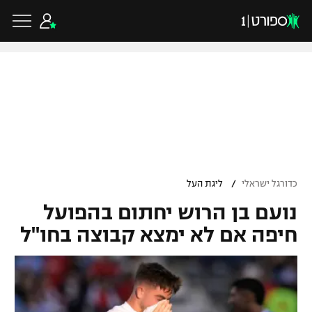
כדורגל ישראלי
ליגת העל
כדורגל עולמי
/
כדורגל ישראלי
ליגת העל
ליגה לאומית
נועם בן הרוש יחתום בהפועל
ליגת האלופות
כדורסל ישראלי
גביע הטוטו
חיפה אם לא ימצא קבוצה בחו"ל
ליגה אירופית
ליגת ווינר סל
ליגיונרים
כדורסל עולמי
ליגה אנגלית
ליגה לאומית
גביע המדינה
NBA
ליגה גרמנית
ענפים נוספים