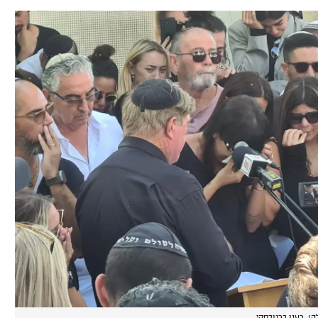
!, רענן ברנובסקי