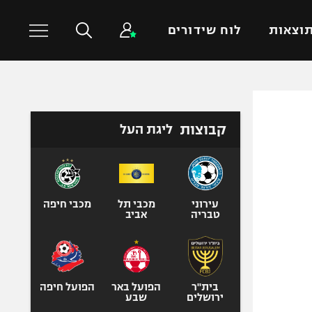
וצאות
לוח שידורים
כדורסל עולמי
ענפים נוספים
קבוצות
ליגת העל
NBA
טניס
יורוליג
כדוריד
יורוקאפ
כדורעף
שחייה
עירוני
מכבי תל
מכבי חיפה
טבריה
אביב
ג'ודו
אגרוף
ספורט אולימפי
UFC
בית"ר
הפועל באר
הפועל חיפה
ירושלים
שבע
היאבקות WWE