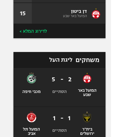
דן ביטון
15
הפועל באר שבע
לדירוג המלא >
משחקים
ליגת העל
5
-
2
הפועל באר
הסתיים
מכבי חיפה
שבע
1
-
1
בית"ר
הפועל תל
הסתיים
ירושלים
אביב