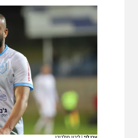
הפועל 
תקנון משתתפים וזוכים בפרסים
הפועל 
תקנון עבור פעילות אלקטרה
הפועל 
תקנון עבור פעילות ספורט 1 – "מרלן"
מכבי נ
טניס
בני יהו
גיימינג E-Sports
תנאי שימוש
מדיניות פרטיות
תקנון פעילות ספורט 1
רשיון להקרנה פומבית לבית עסק
הצטרפות לחבילת הערוצים
לוח דרושים – ג'ובנט
תגיות
ערן לוי
|
לירון מולדובן
המגזין