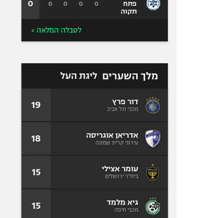
0
0
0
0
0
פתח
תקוה
לטבלה המלאה >
מלך השערים
ליגת העל
דור פרץ
19
מכבי תל אביב
אדריאן אוגריסה
18
עירוני קרית שמונה
עומר אצילי
15
בית"ר ירושלים
גיא מלמד
15
מכבי חיפה