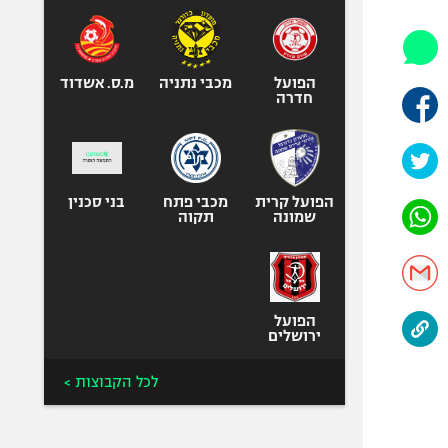
אופניים
ספורט מוטורי
כדורמים
הפועל
מכבי נתניה
מ.ס. אשדוד
חדרה
פוטבול אמריקאי NFL
בייסבול MLB
ספורט אתגרי
ואקסטרים
הפועל קרית
מכבי פתח
בני סכנין
שמונה
תקוה
אומנויות לחימה
גיימינג E-Sports
הפועל
ירושלים
לכל הקבוצות >