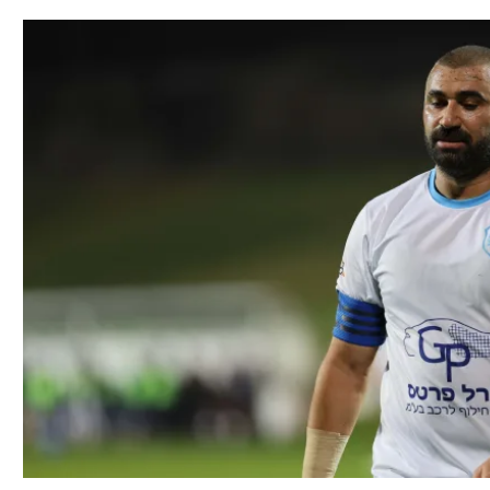
תל אביב
ליגה סינית
חיפה
ליגה ברזילאית
באר שבע
ליגות נוספות
תניה
דה