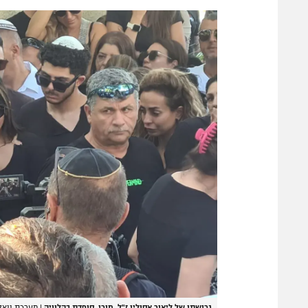
גרושתו של ליאור אסולין ז"ל, מורן, סופדת בהלוויה
|
מערכת וואלה