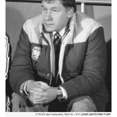
לחץ יד ושלח להיבחן. לזארק
|
יח"צ – חד פעמי, Bart Molendijk, וויקיפדיה