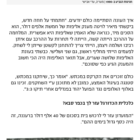
חגיגות הגביע ב-1990
|
מעריב, עדי אבישי
איך העונה הסתיימה כולם יודעים. "חתמתי על חוזה חדש,
ביקשתי מיאיר לויטה מענק אליפות של חמשת אלפים דולר, הוא
הסכים מיד, כנראה שלא האמין שאליפות היא אפשרית. המלחמה
על ההרכב הייתה קשה, הייתה לי תחרות על ההרכב עם איתן
רביבו ושלמה ויצמן, הייתי צריך להתחנן לקשטן שייתן לי לשחק.
לפעמים הייתי מחליף ראשון, גם שני ושלישי. כבשתי בעונת
האליפות שלושה שערים, אבל תואר האליפות היה הכי חשוב
והמענק הגיע כפי שסוכם".
כולם זוכרים את הקרקס במכתש. "אומר כך, שיחקנו במכתש,
סטנגה בעיגול האמצע, כמובן לא מתוכנן ע"י השחקנים. זכינו גם
באלוף האלופים נגד הפועל יהוד בפנדלים אחרי תיקו 3:3".
כלכלית הכדורגל עזר לך בכפר סבא?
"המועדון עזר לי לרכוש בית בסכום של 40 אלף דולר ברעננה, זה
היה כסף גדול בימים ההם".