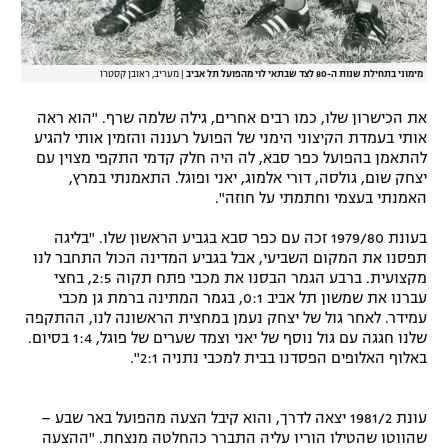
מימוני בתחילת שנות ה-80 לצד שבתאי לוי מהפועל תל אביב
|
מעריב, ראובן קסטרו
את הכישרון שלו, כמו רבים אחרים, גילה שלמה שרף. "הוא ראה
אותי בעמדת הקיצוני הימני של הפועל רעננה והזמין אותי להגיע
להתאמן בהפועל כפר סבא, לה היה חלק קדמי התקפי מצוין עם
יצחק שום, גולסה, דורי אלמוג, יאני ופוגל. התאמנתי במרץ,
האמנתי בעצמי וחתמתי על חוזה".
בעונת 1979/80 זכה עם כפר סבא בגביע הראשון שלו. "בליגה
תפסנו את המקום השביעי, אבל בגביע המדינה הכול התחבר לנו
מקצועית. ברבע הגמר הבסנו את מכבי פתח תקוה 2:5, בחצי
עברנו את שמשון תל אביב 0:1, בגמר המתינה ברמת גן מכבי
עמידר. לאחר גול של יצחק נעמן במחצית הראשונה לנו, ההתקפה
שלנו חגגה עם גול נוסף של יאני וצמד שערים של פוגל, 1:4 בסיום.
באלוף האלופים הפסדנו בבית למכבי נתניה 2:1".
עונת 1981/2 יצאה לדרך, והוא קיבל הצעה מהפועל באר שבע –
שהווטו שהטילו הוריו עליה התברר כהחלטה מנצחת. "ההצעה