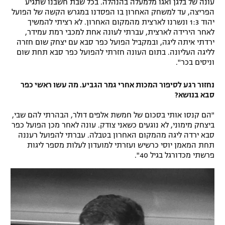
עונה של בלגן ואגו מלמעלה בהנהלה. בכל שבת חשבנו שתגיע
הפריצה, עד למשחק האחרון בו הפסדנו במגרש הקשה של הפועל
יהוד 1:3 ונשרנו לארצית מהמקום האחרון. לא רציתי להמשיך
לאחר הירידה לארצית, עברתי לעונה אחת למכבי רמת עמידר,
ירדתי איתה ליגה, ובמקביל הפועל כפר סבא עם יצחק שום חזרה
לליגה העליונה. בתום העונה חזרתי להפועל כפר סבא תחת שום
וניסים בכר".
נחזור רגע לסיפור המכות אחרי גמר הגביע. מה עשו ראשי כפר
סבא בנושא?
"הם קנסו אותי בסכום של חמשת אלפים דולר, הבהרתי להם שבי,
ביצחק מימוני, לא נוגעים כשאני צודק. עונה לאחר מכן הפועל כפר
סבא ירדה ליגה מהמקום האחרון בטבלה. עברתי להפועל רעננה
תחת המאמן יוסי כרשיש ועזרתי למועדון לעלות מספר ליגות
פרשתי מכדורגל בגיל 40".