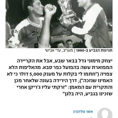
כדורסל נשים
נבחרת ישראל
יורוליג
ליגה ספרדית
טניס
VOD
מכבי תל אביב
מכבי חיפה
יורוקאפ
ליגה איטלקית
כדוריד
הפועל חולון
בית"ר ירושלים
רץ ברשת
ליגה צרפתית
כדורעף
הפועל ירושלים
מכבי תל אביב
ליגה הולנדית
חגיגות הגביע ב-1990
|
מעריב, עדי אבישי
שחייה
תוצאות
דני אבדיה
הפועל תל אביב
יצחק מימוני גדל בבאר שבע, אבל את הקריירה
ליגה טורקית
ג'ודו
המפוארת עשה בהפועל כפר סבא. מהאליפות הלא
הפועל חיפה
לוח שידורים
צפויה ("חתמו לי בקלות על מענק 5,000 דולר כי לא
ליגה סינית
אגרוף
האמינו שנזכה"), דרך הירידה בעונה שלאחר מכן
הפועל באר שבע
והתקרית עם המאמן: "זרקתי עליו ג'ריקן אחרי
ליגה ברזילאית
ברחבה
ספורט אולימפי
שזכינו בגביע, היה בלגן"
מכבי נתניה
ליגות נוספות
UFC
"מעל הליגה" – פודקאסט
בני יהודה
אשר גולדברג
היאבקות WWE