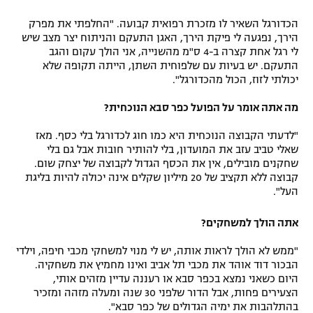
הכדורגל השאיר לו מזכרת רפואית קבועה. "החלפתי את מפרק
הירך, נפגעה לי פיקת הירך, האגן התעקם והניתוח יצר מצב שיש
לי רגל אחת קצרה ב-4 ס"מ מהשנייה, אני הולך עקום והגב
התעקם. יש בעיות עם שלפוחית השתן, הייתה תקופה שלא
יכולתי לזוז, הכול מהכדורגל".
מה אתה אומר על הפועל כפר סבא הנוכחית?
"לדעתי הקבוצה הנוכחית היא כמו חוג לכדורגל בלי כסף. מאז
שאלי טביב עזב את המועדון, בלי להותיר חובות אבל גם בלי
שחקנים מובילים, אין את הכסף הגדול לקבוצה של יצחק שום.
קבוצה ללא תקציב של 20 מיליון שקלים אינה יכולה להיות בליגת
העל".
אתה הולך למשחקים?
"ממש לא הולך לראות אותה, יש לי מנוי למשחקי מכבי חיפה, וילדי
הבכור דוד אוהד את מכבי תל אביב ואינו מחמיץ את משחקיה.
היום כשאני נמצא בכפר סבא או רעננה עדיין מזהים אותי,
הצעירים פחות, אבל הדור שלפני 30 שנה ומעלה מזהה ומזכיר
בהתלהבות את ימיה הגדולים של כפר סבא".