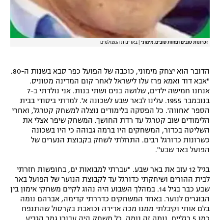
זכרונות טובים ופחות טובים. מימוני
|
באדיבות המצולמים
הדובר הוא יצחק מימוני, כוכבה של הפועל כפר סבא בשנות ה-80.
"אבא דוד ואמא פרז עלו לישראל לאחר קום המדינה מטוניס.
אנחנו חמישה ילדים, שלושה בנים ושתי בנות. אני נולדתי ב-7
בנובמבר 1955. עלינו לבאר שבע לשכונה א'. למדתי ביסודי בבית
הספר 'אחווה'. כל הפסקה בלימודים נוצלה למשחק קטרגל, ואחרי
הלימודים שוב קטרגל עד רדת החושך. המשחק שיפר אצלי את
השליטה בכדור, המשחקים היו ברמה גבוהה כי היו בשכונה
כשרונות כדורגל רבים. התחלתי לשחק בקבוצת הנערים של
הפועל באר שבע".
בגיל 12 עזב את באר שבע. "עברתי למבואות ים, בחופשות חזרתי
לבית ההורים ושיחקתי כדורגל עד לקבוצת הנוער של הפועל באר
שבע כבר בגיל 14. במהלך השבוע היה נהוג לקיים משחקי אימון בין
הבוגרים לנוער. באחד המשחקים כדררתי קדימה, אברהם נומה
בלם אותי וקיבלתי ממנו מכה אדירה וכואבת בקרסול שהתנפח
כמו 5 רגליים. נומה זה נומה, כל משחק היה עבורו גמר הגביע.