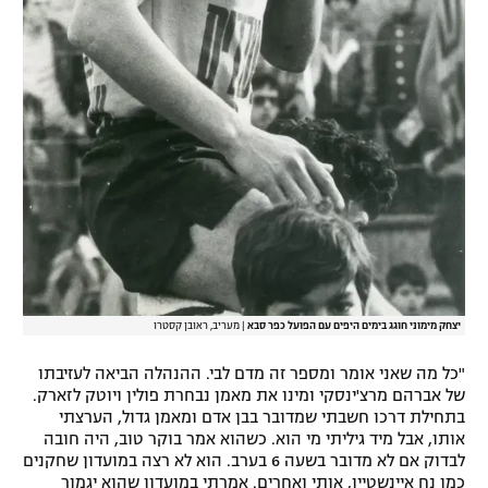
רשיון להקרנה פומבית לבית עסק
הצטרפות לחבילת הערוצים
לוח דרושים – ג'ובנט
תגיות
המגזין
יצחק מימוני חוגג בימים היפים עם הפועל כפר סבא
|
מעריב, ראובן קסטרו
"כל מה שאני אומר ומספר זה מדם לבי. ההנהלה הביאה לעזיבתו
של אברהם מרצ'ינסקי ומינו את מאמן נבחרת פולין ויוטק לזארק.
בתחילת דרכו חשבתי שמדובר בבן אדם ומאמן גדול, הערצתי
אותו, אבל מיד גיליתי מי הוא. כשהוא אמר בוקר טוב, היה חובה
לבדוק אם לא מדובר בשעה 6 בערב. הוא לא רצה במועדון שחקנים
כמו נח איינשטיין, אותי ואחרים. אמרתי במועדון שהוא יגמור