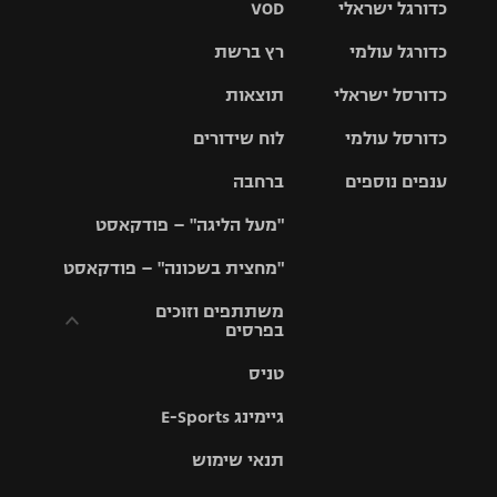
כדורגל ישראלי
VOD
כדורגל עולמי
רץ ברשת
ליגת העל
כדורסל ישראלי
תוצאות
ליגת
ליגה לאומית
האלופות
כדורסל עולמי
לוח שידורים
ליגת ווינר
סל
גביע הטוטו
ענפים נוספים
ברחבה
ליגה
NBA
אירופית
"מעל הליגה" – פודקאסט
ליגה לאומית
ליגיונרים
טניס
יורוליג
ליגה אנגלית
"מחצית בשכונה" – פודקאסט
כדורסל נשים
גביע המדינה
כדוריד
יורוקאפ
ליגה גרמנית
משתתפים וזוכים
בפרסים
מכבי תל
נבחרת
כדורעף
אביב
ישראל
ליגה
טניס
ספרדית
תקנון משתתפים
שחייה
הפועל חולון
מכבי חיפה
וזוכים בפרסים
גיימינג E-Sports
ליגה
איטלקית
ג'ודו
הפועל
בית"ר
תנאי שימוש
תקנון עבור פעילות
ירושלים
ירושלים
אלקטרה