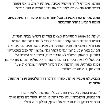
אותנו. אמרתי ליו"ר מוישיק אביבי, שימתין קצת, כי אני נשאר
בכפר סבא עד שאביא למועדון את גביע המדינה ואני פורש".
אתה מקיים את האמירה, אבל יוצר תקרית סופר דרמטית בסיום
הנפת הגביע בחדר ההלבשה.
"עונת 1989/90 הסתיימה כשאנו במקום השישי בבית העליון.
בגביע המדינה השחקנים עשו הכול כדי לעזור במשימת הגביע.
עברנו את מכבי תל אביב והפועל תל אביב במשחקים כפולים, את
הפועל באר שבע בחצי ועלינו לגמר נגד שמשון תל אביב באצטדיון
רמת גן. המאמן הפולני לא הרכיב אות, הייתי כולי עצבים על
הספסל. לקראת הסיום החלפתי את דודי סטולפר וגם גדעון סיימון
נכנס כמחליף. אני הרמתי את הכדור לסיימון שנגח את שער
הניצחון, 0:1 והגביע שלנו".
הגביע לא מעניין אותך, אתה יורד לחדר ההלבשה ויוצר מהומת
אלוהים.
"הגביע באמת לא עניין אותי בכלל. המתנתי ללזארק בחדר
ההלבשה, התנפלתי עליו כדי לתת לו מכות, שחקנים בלמו אותי.
הרמתי ג'ריקן מים וזרקתי עליו לגוף, הבלגן היה גדול".