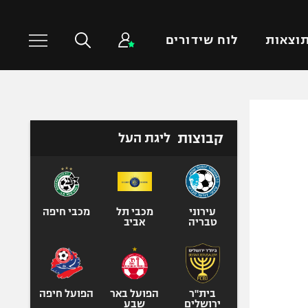
וצאות
לוח שידורים
כדורסל עולמי
ענפים נוספים
קבוצות
ליגת העל
NBA
טניס
יורוליג
כדוריד
יורוקאפ
כדורעף
שחייה
עירוני
מכבי תל
מכבי חיפה
טבריה
אביב
ג'ודו
אגרוף
ספורט אולימפי
UFC
בית"ר
הפועל באר
הפועל חיפה
ירושלים
שבע