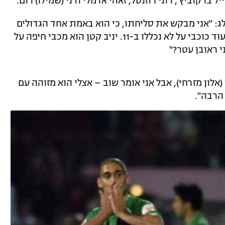
יל ברקוביץ', רוני רוזנטל, זאהי ארמלי ודני (שמילו) רום.
ג: "אני מבקש את סליחתו, כי הוא באמת אחד הגדולים
– אבל בסוף, גם ליאור רפאלוב ודיא סבע ועוד כוכבי על לא נכללו ב-11. יניב קטן הוא מכבי חיפה על
ני ראובן עטר?"
(אלון מזרחי), אבל אני אומר שוב – אצלי הוא מזוהה עם
 הרבה".