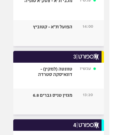
עכשיו
מכבי ת"א - צסק"א סופיה
14:00
הפועל ת"א - קטוביץ
עכשיו
טוונטה (למקין) -
דונאיסקה סטרדה
13:20
מגזין טניס גברים 6.8