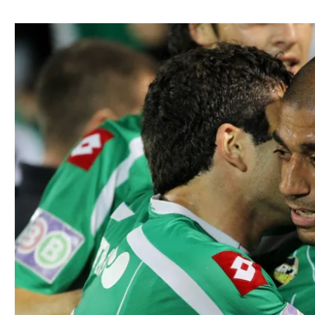
ל אביב
ליגה טורקית
תל אביב
ליגה סינית
חיפה
ליגה ברזילאית
באר שבע
ליגות נוספות
תניה
דה