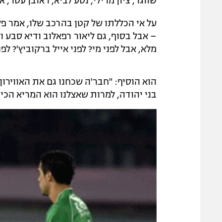
שווגר, ציון מרילי, נטע לביא, ראובן עטר, אי
על אי הכללתו של קטן בהרכב שלו, אמר פל
מלא, אבל לפני מי? לפני אייל ברקוביץ'? לפ
הוא הוסיף: "חבר'ה שכחנו גם את האווירון 
בני יהודה, למרות שאצלנו הוא המריא הכי