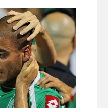
משתתפים וזוכים בפרסים
מכבי ת
הפועל 
תקנון משתתפים וזוכים בפרסים
הפועל 
תקנון עבור פעילות אלקטרה
הפועל 
תקנון עבור פעילות ספורט 1 – "מרלן"
מכבי נ
טניס
בני יהו
גיימינג E-Sports
תנאי שימוש
מדיניות פרטיות
תקנון פעילות ספורט 1
רשיון להקרנה פומבית לבית עסק
הצטרפות לחבילת הערוצים
לוח דרושים – ג'ובנט
תגיות