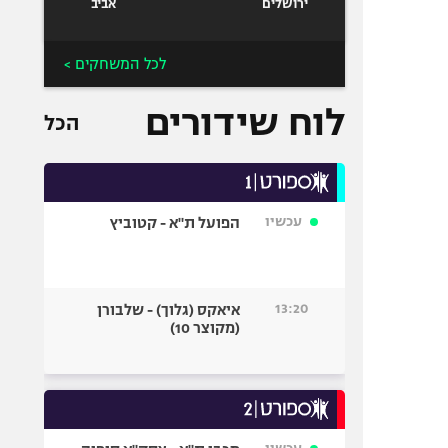
ירושלים
אביב
לכל המשחקים >
לוח שידורים
הכל
עכשיו
הפועל ת"א - קטוביץ
13:20
איאקס (גלוך) - שלבורן
(מקוצר 10)