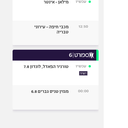
עכשיו
מילאן - אינטר
12:50
מכבי חיפה - עירוני
טבריה
עכשיו
טורניר הפאדל, לונדון 7.8
ישיר
00:00
מגזין טניס גברים 6.8