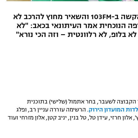
גיא פלג התמודד עם הבחירה הקשה ב-103FM והשאיר מחוץ להרכב לא
פה הנוכחית אמר העיתונאי בכאב: "לא
א בלופ, לא רלוונטית – וזה הכי נורא"
ר הקבוצה לשעבר, בחר אתמול (שלישי) בתוכנית
. הרשימה עוררה עניין רב, ופלג
אלון חרזי, עידן טל, טל בנין, יניב קטן, אלון מזרחי ועוד