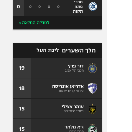
מכבי
0
0
0
0
0
פתח
תקוה
לטבלה המלאה >
מלך השערים
ליגת העל
דור פרץ
19
מכבי תל אביב
אדריאן אוגריסה
18
עירוני קרית שמונה
עומר אצילי
15
בית"ר ירושלים
גיא מלמד
15
מכבי חיפה