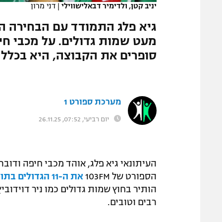
יניב קטן, ולדימיר דבאלישווילי
|
דני מרון
המגזין
מעט שמות גדולים. על מכבי חי
סופרים את הקבוצה, היא בכלל ל
מערכת ספורט 1
יום רביעי, 07:52, 26.11.25
העיתונאי גיא פלג, אוהד מכבי חיפה ודוב
הספורט של 103FM
את ה-11 הגדולים בתולדות המועדון הירוק
הותיר בחוץ שמות גדולים כמו ניר דוידוביץ', 
רבים וטובים.