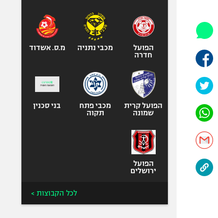
היאבקות WWE
אופניים
ספורט מוטורי
כדורמים
הפועל
מכבי נתניה
מ.ס. אשדוד
חדרה
פוטבול אמריקאי NFL
בייסבול MLB
ספורט אתגרי
ואקסטרים
הפועל קרית
מכבי פתח
בני סכנין
שמונה
תקוה
אומנויות לחימה
גיימינג E-Sports
הפועל
ירושלים
לכל הקבוצות >