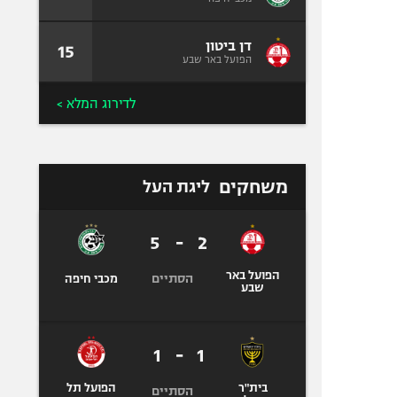
דן ביטון
15
הפועל באר שבע
לדירוג המלא >
משחקים
ליגת העל
5
-
2
הפועל באר
הסתיים
מכבי חיפה
שבע
1
-
1
בית"ר
הפועל תל
הסתיים