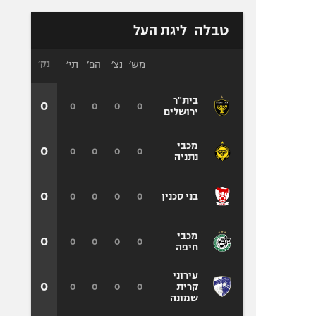
טבלה
ליגת העל
מש׳
נצ׳
הפ׳
תי׳
נק׳
בית"ר
0
0
0
0
0
ירושלים
מכבי
0
0
0
0
0
נתניה
0
0
0
0
0
בני סכנין
מכבי
0
0
0
0
0
חיפה
עירוני
0
0
0
0
0
קרית
שמונה