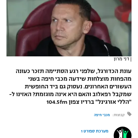
כדורסל נשים
נבחרת ישראל
יורוליג
ליגה ספרדית
טניס
VOD
מכבי תל אביב
מכבי חיפה
יורוקאפ
ליגה איטלקית
כדוריד
הפועל חולון
בית"ר ירושלים
רץ ברשת
ליגה צרפתית
כדורעף
הפועל ירושלים
מכבי תל אביב
ליגה הולנדית
|
דני מרון
שחייה
תוצאות
דני אבדיה
הפועל תל אביב
עונת הכדורגל, שלפני רגע הסתיימה תזכר כעונה
ליגה טורקית
ג'ודו
מהפחות מוצלחות שידעה מכבי חיפה בשני
הפועל חיפה
לוח שידורים
העשורים האחרונים. נעסוק גם ביד החופשית
ליגה סינית
אגרוף
שמקבל רפאלוב והאם היא אינה מוגזמת? האזינו ל-
הפועל באר שבע
"הללי אורגינל" ברדיו צפון 104.5fm
ליגה ברזילאית
ברחבה
ספורט אולימפי
מכבי נתניה
קבוצות:
מכבי חיפה
ליגות נוספות
UFC
"מעל הליגה" – פודקאסט
בני יהודה
מערכת ספורט 1
היאבקות WWE