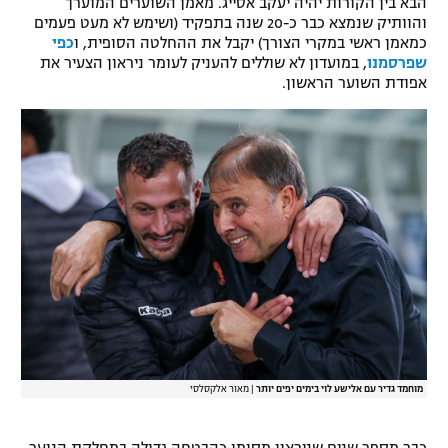
הבא בין הקורות יהיה יעקב אסייג. מאמן השוערים המוערך
והוותיק שנמצא כבר כ-20 שנה בתפקיד (ושימש לא מעט פעמים
רשיון להקרנה פומבית לבית עסק
כמאמן ראשי במקרי הצורך) יקבל את ההחלטה הסופית, ו
כפי
שפרסמנו
, במועדון לא שוללים להעניק לעומר ניראון הצעיר את
הצטרפות לחבילת הערוצים
אפודת השוער הראשון.
לוח דרושים – ג'ובנט
תגיות
המגזין
מוחמד גדיר עם אלישע לוי בימים יפים יותר
|
מאור אלקסלסי