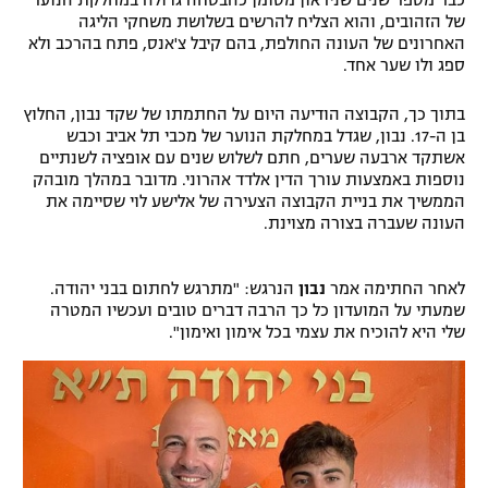
כבר מספר שנים שניראון מסומן כהבטחה גדולה במחלקת הנוער
של הזהובים, והוא הצליח להרשים בשלושת משחקי הליגה
האחרונים של העונה החולפת, בהם קיבל צ'אנס, פתח בהרכב ולא
ספג ולו שער אחד.
בתוך כך, הקבוצה הודיעה היום על החתמתו של שקד נבון, החלוץ
בן ה-17. נבון, שגדל במחלקת הנוער של מכבי תל אביב וכבש
אשתקד ארבעה שערים, חתם לשלוש שנים עם אופציה לשנתיים
נוספות באמצעות עורך הדין אלדד אהרוני. מדובר במהלך מובהק
הממשיך את בניית הקבוצה הצעירה של אלישע לוי שסיימה את
העונה שעברה בצורה מצוינת.
לאחר החתימה אמר
נבון
הנרגש: "מתרגש לחתום בבני יהודה.
שמעתי על המועדון כל כך הרבה דברים טובים ועכשיו המטרה
שלי היא להוכיח את עצמי בכל אימון ואימון".