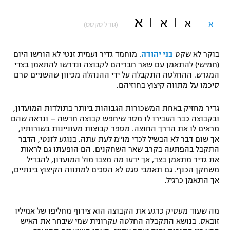
"מחצית בשכונה" – פודקאסט
א
א
אופניים
א
א
(גודל טקסט)
ספורט מוטורי
משתתפים וזוכים בפרסים
בוקר לא שקט
בני יהודה
. מוחמד גדיר ועמית זנטי לא הורשו היום
(חמישי) להתאמן עם שאר חבריהם לקבוצה ונדרשו להתאמן בצדי
כדורמים
המגרש. ההחלטה התקבלה על ידי ההנהלה מכיוון שהשניים טרם
תקנון משתתפים וזוכים בפרסים
טניס
סיכמו על מתווה קיצוץ בחוזיהם.
פוטבול אמריקאי NFL
תקנון עבור פעילות אלקטרה
גדיר מחזיק באחת המשכורות הגבוהות ביותר בתולדות המועדון,
גיימינג E-Sports
ובקבוצה כבר העבירו לו מסר שיחפש קבוצה חדשה – ונראה שהם
בייסבול MLB
תקנון עבור פעילות ספורט 1 – "מרלן"
מראים לו את הדרך החוצה. מספר קבוצות מעוניינות בשורותיו,
אך שום דבר לא הבשיל לכדי מו"מ לעת עתה. בנוגע לזנטי, הדבר
ספורט אתגרי ואקסטרים
התקבל בהפתעה בקרב שאר השחקנים. הם הופעתו גם לראות
תנאי שימוש
את גדיר מתאמן בצד, אך ידעו מה מצבו מול המועדון, להבדיל
אומנויות לחימה
משחקן הכנף. גם תאמבי סגס לא הסכים למתווה הקיצוץ בינתיים,
אך התאמן כרגיל.
מדיניות פרטיות
גיימינג E-Sports
מה שעוד מעסיק כרגע את הקבוצה הוא צירוף מחליפו של אמיליו
תקנון פעילות ספורט 1
זובאס. בנושא התקבלה החלטה עקרונית שמי שיבחר את האיש