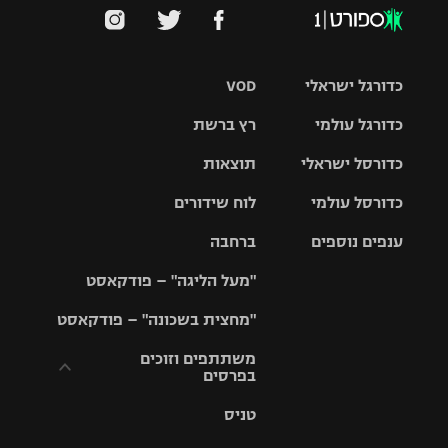
כדורגל ישראלי
VOD
כדורגל עולמי
רץ ברשת
ליגת העל
כדורסל ישראלי
תוצאות
ליגת
ליגה לאומית
האלופות
כדורסל עולמי
לוח שידורים
ליגת ווינר
סל
גביע הטוטו
ענפים נוספים
ברחבה
ליגה
NBA
אירופית
"מעל הליגה" – פודקאסט
ליגה לאומית
ליגיונרים
טניס
יורוליג
ליגה אנגלית
"מחצית בשכונה" – פודקאסט
כדורסל נשים
גביע המדינה
כדוריד
יורוקאפ
ליגה גרמנית
משתתפים וזוכים
בפרסים
מכבי תל
נבחרת
כדורעף
אביב
ישראל
ליגה
טניס
ספרדית
תקנון משתתפים
שחייה
הפועל חולון
מכבי חיפה
וזוכים בפרסים