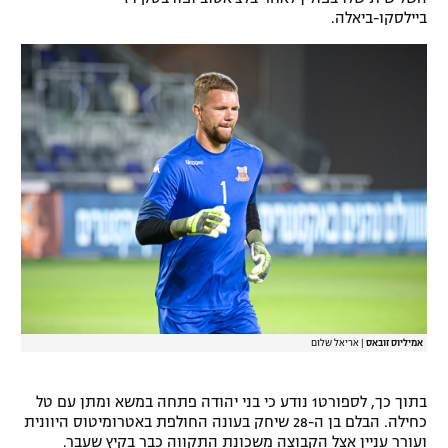
ביילסקו-ביאלה.
רשיון להקרנה פומבית לבית עסק
הצטרפות לחבילת הערוצים
לוח דרושים – ג'ובנט
תגיות
המגזין
אמיליוס זובאס
|
אריאל שלום
בתוך כך, לספורט1 נודע כי בני יהודה פתחה במשא ומתן עם טל
כחילה. הבלם בן ה-28 שיחק בעונה החולפת באטרומיטוס היוונית
ועורר עניין אצל הקבוצה משכונת התקווה כבר בקיץ שעבר.