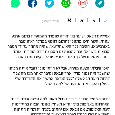
"מחצית בשכונה" – פודקאסט
אופניים
א
א
א
א
(גודל טקסט)
ספורט מוטורי
משתתפים וזוכים בפרסים
כדורמים
אמיליוס זובאס, שוער בני יהודה שנפרד מהמועדון בתום ארבע
תקנון משתתפים וזוכים בפרסים
טניס
עונות, חשף היכן מתווכן לחתום דווקא במהלך ראיון קצר
באזרבייג'אן. הסיבה לכך היא שהליטאי, שהיה מחוזר על ידי מספר
פוטבול אמריקאי NFL
תקנון עבור פעילות אלקטרה
קבוצות בישראל, זכה להצעה גם מקבוצת זירה האזרית, אותה
דחה בנימוס ובשל כך האתר 'אזריספורט' ביקש ממנו הסבר.
גיימינג E-Sports
בייסבול MLB
תקנון עבור פעילות ספורט 1 – "מרלן"
"אכן קיבלתי הצעה מזירה, אבל לא הייתי מוכן לקבל אותה מכיוון
ספורט אתגרי ואקסטרים
שהשכר היה נמוך מדי", אמר
זובאס
וסיפר לאחר מכן מה צפוי
תנאי שימוש
להיות היעד הבא שלו: "ככל הנראה אמשיך את הקריירה שלי
בפולין ואקבל את ההצעה של לגיה ורשה".
אומנויות לחימה
מדיניות פרטיות
גיימינג E-Sports
עבור הליטאי מדובר בשדרוג גדול מאוד. לגיה ורשה זכתה בשנה
האחרונה באליפות פולין והיא תשחק בעונה הבאה במוקדמות
תקנון פעילות ספורט 1
ליגת האלופות. אם זובאס אכן יחתום בלגיה, זו תהיה התחנה
השלישית שלו בפולין לאחר בלצ'אטוב ופודבסקידזי