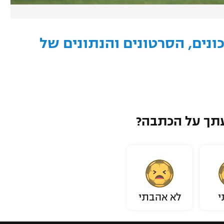
נים, הסרטונים והנתונים של
תך על הכתבה?
י
לא אהבתי