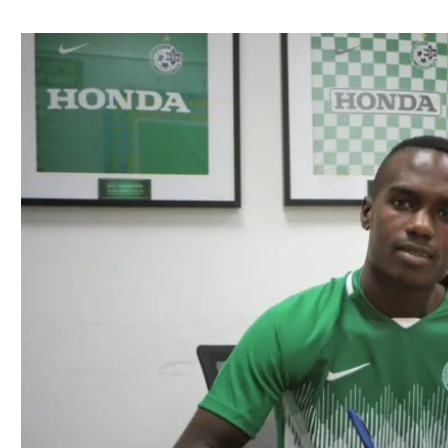
ל אביב
ליגה טורקית
תל אביב
ליגה סינית
חיפה
ליגה ברזילאית
באר שבע
ליגות נוספות
תניה
דה