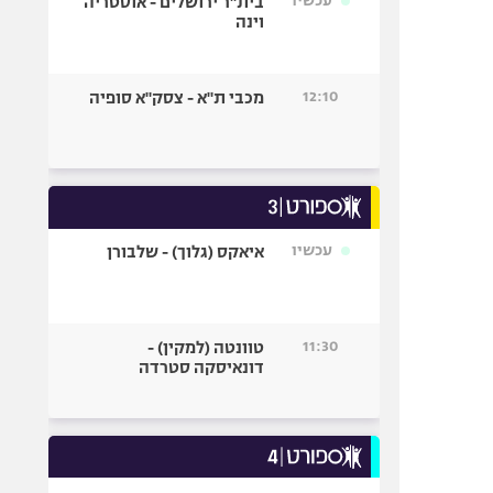
עכשיו
בית"ר ירושלים - אוסטריה
וינה
12:10
מכבי ת"א - צסק"א סופיה
עכשיו
איאקס (גלוך) - שלבורן
11:30
טוונטה (למקין) -
דונאיסקה סטרדה