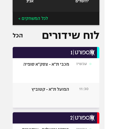
ירושלים
אביב
לכל המשחקים >
לוח שידורים
הכל
עכשיו
מכבי ת"א - צסק"א סופיה
11:30
הפועל ת"א - קטוביץ