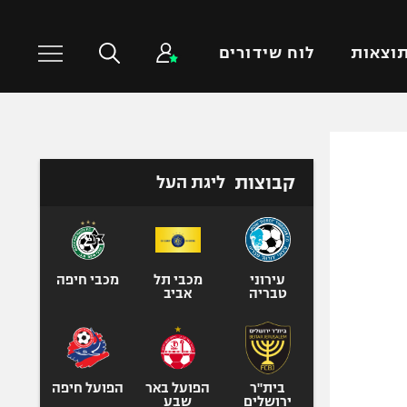
וצאות
לוח שידורים
כדורסל עולמי
ענפים נוספים
קבוצות
ליגת העל
NBA
טניס
יורוליג
כדוריד
יורוקאפ
כדורעף
שחייה
עירוני
מכבי תל
מכבי חיפה
טבריה
אביב
ג'ודו
אגרוף
ספורט אולימפי
UFC
בית"ר
הפועל באר
הפועל חיפה
ירושלים
שבע