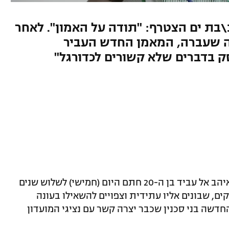
בת ים הצטרף: "תודה על האמון". לאחר
 שעברה, המאמן החדש העביר
ק בדברים שלא קשורים לכדורגל"
רכש ראשון למכבי חיפה בעידן ברק בכר: איהב אל עביד בן ה-20 חתם היום (חמישי) לשלוש שנים
ים, שבונים אליו עתידית וצפויים להשאילו בעונה
חדשה בני סכנין שכבר יצרה קשר עם נציגי המועדון