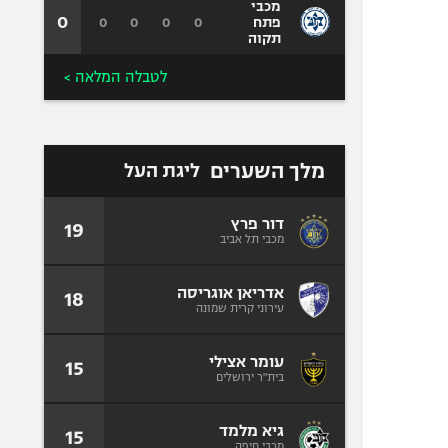
מכבי
0
0
0
0
0
פתח
תקוה
לטבלה המלאה >
מלך השערים
ליגת העל
דור פרץ
19
מכבי תל אביב
אדריאן אוגריסה
18
עירוני קרית שמונה
עומר אצילי
15
בית"ר ירושלים
גיא מלמד
15
מכבי חיפה