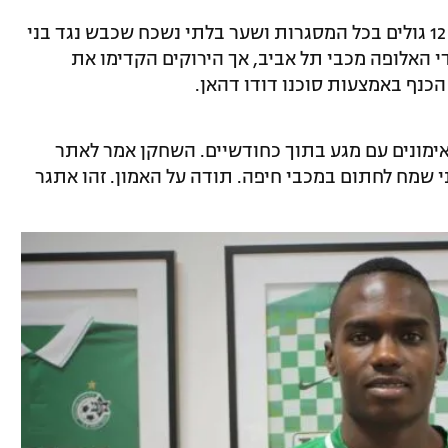
איהב אל עביד, שבלט בעונה האחרונה עם 12 גולים בכל המסגרות ושער בלתי נשכח שכבש נגד בני
 האלופה מכבי תל אביב, אך הירוקים הקדימו את
כנף באמצעות סוכנו דודו דהאן.
אימונים עם מגע בתוך כחודשיים. השחקן אמר לאתר
 שמח לחתום במכבי חיפה. תודה על האמון. זהו אתגר