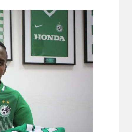
משתתפים וזוכים בפרסים
מכבי ת
הפועל 
תקנון משתתפים וזוכים בפרסים
הפועל 
תקנון עבור פעילות אלקטרה
הפועל 
תקנון עבור פעילות ספורט 1 – "מרלן"
מכבי נ
טניס
בני יהו
גיימינג E-Sports
תנאי שימוש
מדיניות פרטיות
תקנון פעילות ספורט 1
רשיון להקרנה פומבית לבית עסק
הצטרפות לחבילת הערוצים
לוח דרושים – ג'ובנט
תגיות