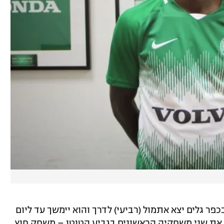
פר גלים יצא אתמול (רביעי) לדרך והוא יימשך עד ליום
 את שני משחקיה הראשונים בגביע הטוטו – משחק חוץ