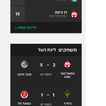
דן ביטון
15
הפועל באר שבע
לדירוג המלא >
משחקים
ליגת העל
5
-
2
הפועל באר
הסתיים
מכבי חיפה
שבע
1
-
1
בית"ר
הפועל תל
הסתיים