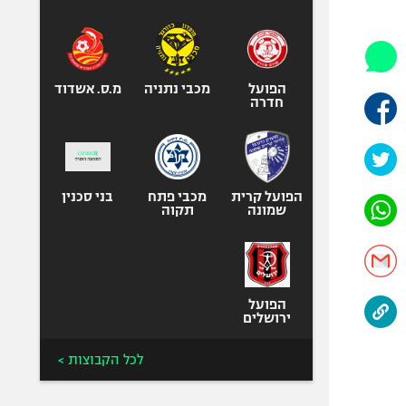
היאבקות WWE
אופניים
ספורט מוטורי
כדורמים
הפועל
מכבי נתניה
מ.ס. אשדוד
חדרה
פוטבול אמריקאי NFL
בייסבול MLB
ספורט אתגרי
ואקסטרים
הפועל קרית
מכבי פתח
בני סכנין
שמונה
תקוה
אומנויות לחימה
גיימינג E-Sports
הפועל
ירושלים
לכל הקבוצות >