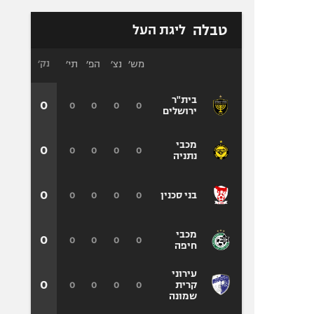
טבלה
ליגת העל
מש׳
נצ׳
הפ׳
תי׳
נק׳
בית"ר
0
0
0
0
0
ירושלים
מכבי
0
0
0
0
0
נתניה
0
0
0
0
0
בני סכנין
מכבי
0
0
0
0
0
חיפה
עירוני
0
0
0
0
0
קרית
שמונה