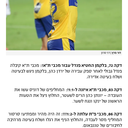
דור פרץ
|
דני מרון
דקה 72, בלקמן החטיא פנדל עבור מכבי ת"א!:
מכבי ת"א קיבלה
פנדל גבולי לאחר ספק עבירה של ירדן כהן, בלקמן ניגש לבעיטה
ושלח בעיטה אדירה.
דקה 83, מכבי ת"א איזנה ל-1:1!:
המחליפים של דוניס עשו את
העובדה – יונתן כהן הרים לשעטר, החלוץ ניצל את הטעות
הראשונ של ינקו ונגח לשער.
דקה 86, מכבי פ"ת עלתה ל-1:2!!!:
זה היה מהיר ומפתיע! סרסור
המחליף מסר לעבדה, והחלוץ הניף את רגלו ושלח בעיטה מרהיבה
לחיבורים של טננבאום.