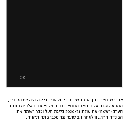
רשיון להקרנה פומבית לבית עסק
הצטרפות לחבילת הערוצים
לוח דרושים – ג'ובנט
תגיות
המגזין
אחרי שנתיים בהן הפסד של מכבי תל אביב בליגה היה אירוע נדיר,
המסע להגנה על התואר התחיל בצורה מסוייטת. האלופה פתחה
הערב (ראשון) את עונת 2020/21 בליגת העל וכבר רשמה את
הפסדה הראשון לאחר 2:1 סוער נגד מכבי פתח תקווה.