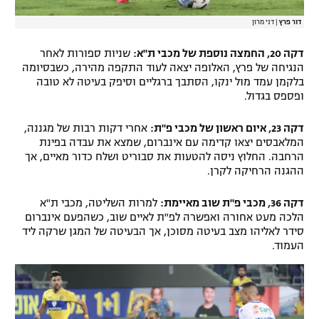
דור פרץ
|
דני מרון
דקה 20, החמצה נוספת של מכבי ת"א:
שניות ספורות לאחר
הנגיחה של פרץ, האלופה יצאה לעוד התקפה מהירה, כשבסיומה
בלקמן עמד מול ינקו, הסתבך ברגליים וסיפק בעיטה לא טובה
ופספס בגדול.
דקה 23, איום ראשון של מכבי פ"ת:
אחרי דקות רבות של מגננה,
המלאבסים יצאו קדימה עם אינברום, שמצא את עבדה בפינת
הרחבה. החלוץ ניסה להטעות את סבוריט ושלח כדור מאיים, אך
ההגנה הרחיקה לקרן.
דקה 36, מכבי פ"ת שוב מאיימת:
למרות השליטה, מכבי ת"א
הלכה מעט אחורה ואפשרה לפ"ת לאיים שוב, כשהפעם אינברום
סידר לאליהו מצב בעיטה מסוכן, אך הבעיטה של המגן שרקה ליד
העמוד.