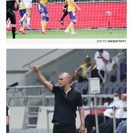
דניאל טננבאום
|
דני מרון