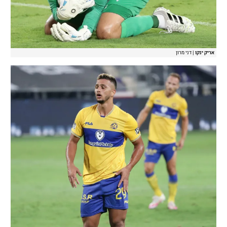
אריק ינקו
|
דני מרון