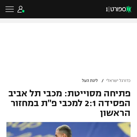
כדורגל ישראלי
ליגת העל
כדורגל עולמי
/
כדורגל ישראלי
ליגת העל
ליגה לאומית
פתיחה מסוייטת: מכבי תל אביב
ליגת האלופות
כדורסל ישראלי
גביע הטוטו
הפסידה 2:1 למכבי פ"ת במחזור
ליגה אירופית
הראשון
ליגת ווינר סל
ליגיונרים
כדורסל עולמי
ליגה אנגלית
ליגה לאומית
גביע המדינה
NBA
ליגה גרמנית
ענפים נוספים