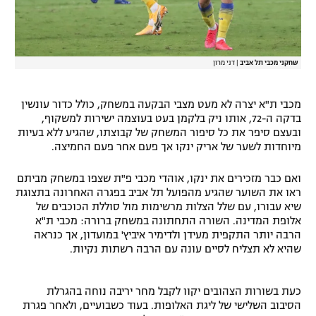
שחקני מכבי תל אביב
|
דני מרון
מכבי ת"א יצרה לא מעט מצבי הבקעה במשחק, כולל כדור עונשין
בדקה ה-72, אותו ניק בלקמן בעט בעוצמה ישירות למשקוף,
ובעצם סיפר את כל סיפור המשחק של קבוצתו, שהגיע ללא בעיות
מיוחדות לשער של אריק ינקו אך פעם אחר פעם החמיצה.
ואם כבר מזכירים את ינקו, אוהדי מכבי פ"ת שצפו במשחק מביתם
ראו את השוער שהגיע מהפועל תל אביב בפגרה האחרונה בתצוגת
שיא עבורו, עם שלל הצלות מרשימות מול סוללת הכוכבים של
אלופת המדינה. השורה התחתונה במשחק ברורה: מכבי ת"א
הרבה יותר התקפית מעידן ולדימיר איביץ' במועדון, אך כנראה
שהיא לא תצליח לסיים עונה עם הרבה רשתות נקיות.
כעת בשורות הצהובים יקוו לקבל מחר יריבה נוחה בהגרלת
הסיבוב השלישי של ליגת האלופות. בעוד כשבועיים, ולאחר פגרת