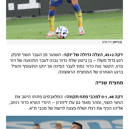
בן ביטון
|
דני מרון
דקה 45+2, הצלה גדולה של ינקו!:
השוער מן העבר השני סיפק
רגע גדול משלו – בן ביטון שלח כדור גבוה לעבר התנועה של דור
פרץ, הקשר נגח כדור נמוך לעבר הפינה אך ינקו התעופף והציל
ברגע האחרון של המחצית הראשונה.
מחצית שנייה
דקה 48, 0:1 למכבי פתח תקווה!:
המלאבסים פתחו היטב את
החצי השני, ומהר מאוד גם עלו ליתרון – הינדי הוציא כדור רוחב,
אליהו הניף את רגלו ושלח פצצה לרשת של מכבי ת"א.