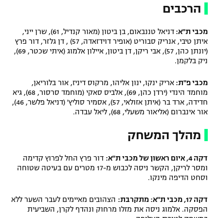
הרכבים
מכבי ת"א:
דניאל טננבאום, בן ביטון (מאור קנדיל, 61), שרן ייני,
איתן טיבי, אנריק סבוריט (אופיר דוידזאדה, 57) , דן גלזר, דור פרץ
(יונתן כהן, 57), אבי ריקן, דן ביטון, איילון אלמוג (איתי שכטר, 69),
ניק בלקמן.
מכבי פ"ת:
אריק ינקו, ינון אליהו, מרקוס דיניז, אור בלוריאן,
מוחמד הינדי (ירדן כהן, 69), אלביס סאקי (מוחמד סרסור, 68), גיא
חדידה, ארד בר (איתן אזולאי, 57), אסמיר סוליץ' (דניאל פלשר, 46),
אור אינברום (אליאור משעלי, 68), ליאל עבדה.
מהלך המשחק
דקה 4, איום ראשון של מכבי ת"א:
דור פרץ החל לפרוץ קדימה
ומסר לריקן, הקשר ניסה לכבוש מ-17 מטרים עם בעיטה שטוחה
וסחט הדיפה מינקו.
דקה 17, מכבי ת"א: מתקרבת:
הצהובים מאיימים לעבר השער ללא
הפסקה. אלמוג ניסה את מזלו מרחוק ונהדף לקרן, השביעית