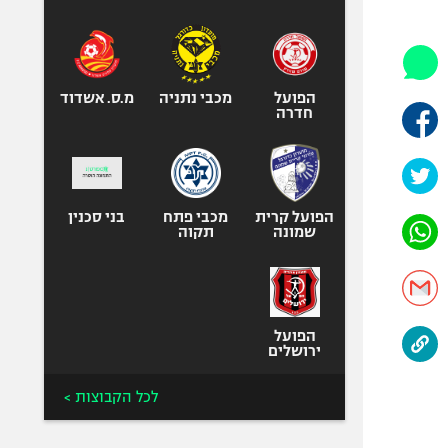
היאבקות WWE
אופניים
ספורט מוטורי
כדורמים
הפועל
מכבי נתניה
מ.ס. אשדוד
חדרה
פוטבול אמריקאי NFL
בייסבול MLB
ספורט אתגרי
ואקסטרים
הפועל קרית
מכבי פתח
בני סכנין
שמונה
תקוה
אומנויות לחימה
גיימינג E-Sports
הפועל
ירושלים
לכל הקבוצות >