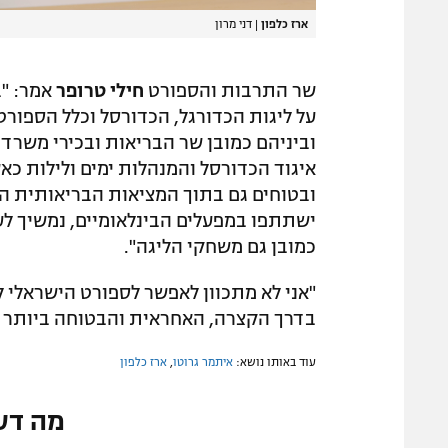
ארז כלפון
|
דני מרון
שר התרבות והספורט
חילי טרופר
אמר: "ב
על ליגות הכדורגל, הכדורסל וכלל הספורט
וביניהם כמובן שר הבריאות ובכירי משרד 
איגוד הכדורסל והמנהלות ימים ולילות כ
ובטוחים גם בתוך המציאות הבריאותית הק
ישתתפו במפעלים הבינלאומיים, נמשיך לע
כמובן גם משחקי הליגה".
"אני לא מתכוון לאפשר לספורט הישראלי ל
בדרך הקצרה, האחראית והבטוחה ביותר ע
עוד באותו נושא:
איתמר גרוטו
,
ארז כלפון
מה דע