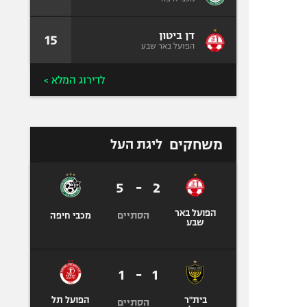
דן ביטון
15
הפועל באר שבע
לדירוג המלא >
משחקים
ליגת העל
5
-
2
הפועל באר
הסתיים
מכבי חיפה
שבע
1
-
1
בית"ר
הפועל תל
הסתיים