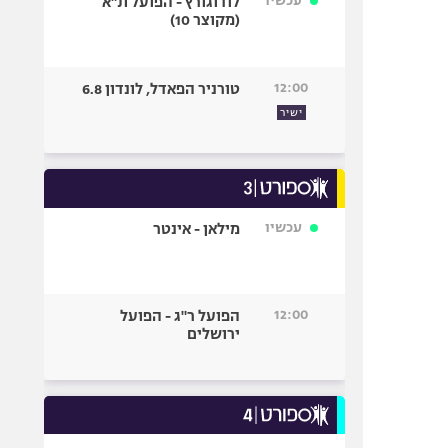
עכשיו
לודוגורץ - הפועל ת"א
(מקוצר 10)
12:00
טורניר הפאדל, לונדון 6.8
ישיר
עכשיו
מילאן - אינטר
12:00
הפועל ר"ג - הפועל
ירושלים