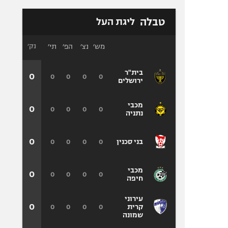
טבלה
ליגת העל
מש׳
נצ׳
הפ׳
תי׳
נק׳
בית"ר
0
0
0
0
0
ירושלים
מכבי
0
0
0
0
0
נתניה
0
0
0
0
0
בני סכנין
מכבי
0
0
0
0
0
חיפה
עירוני
0
0
0
0
0
קרית
שמונה