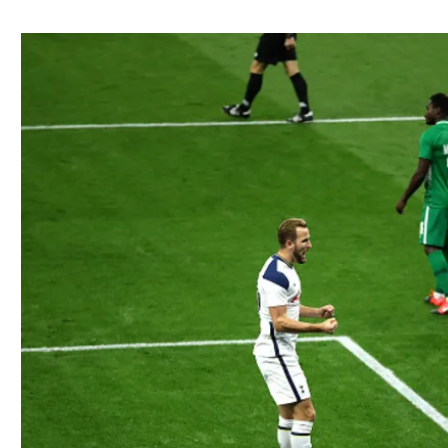
ל אביב
ליגה טורקית
תל אביב
ליגה סינית
חיפה
ליגה ברזילאית
באר שבע
ליגות נוספות
תניה
דה