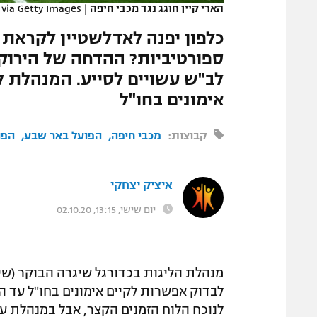
הארי קיין חוגג נגד מכבי חיפה
|
via Getty Images)
המגזין
כלפון יפנה לאדלשטיין לקראת
ספורטיביות? ההדחה של הירוקי
לב"ש עשויים לסייע. המנהלת ל
אימונים בחו"ל
קבוצות:
מכבי חיפה
הפועל באר שבע
הפו
איציק יצחקי
יום שישי, 13:15, 02.10.20
מנהלת הליגות בכדורגל שיגרה הבוקר (שי
לנוכח הלוח הזמנים הקצר, אבל במנהלת ע