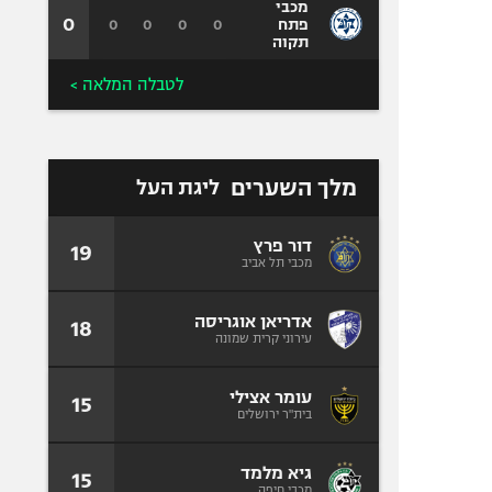
מכבי
0
0
0
0
0
פתח
תקוה
לטבלה המלאה >
מלך השערים
ליגת העל
דור פרץ
19
מכבי תל אביב
אדריאן אוגריסה
18
עירוני קרית שמונה
עומר אצילי
15
בית"ר ירושלים
גיא מלמד
15
מכבי חיפה