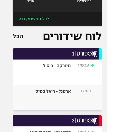
ירושלים
אביב
לכל המשחקים >
לוח שידורים
הכל
עכשיו
מיורקה - פ.ס.ז'
12:00
ארסנל - ריאל בטיס