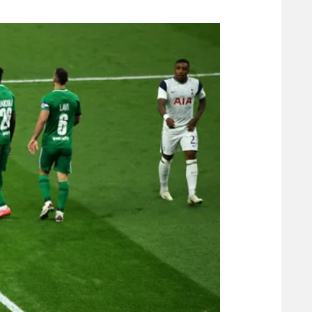
משתתפים וזוכים בפרסים
מכבי ת
הפועל 
תקנון משתתפים וזוכים בפרסים
הפועל 
תקנון עבור פעילות אלקטרה
הפועל 
תקנון עבור פעילות ספורט 1 – "מרלן"
מכבי נ
טניס
בני יהו
גיימינג E-Sports
תנאי שימוש
מדיניות פרטיות
תקנון פעילות ספורט 1
רשיון להקרנה פומבית לבית עסק
הצטרפות לחבילת הערוצים
לוח דרושים – ג'ובנט
תגיות