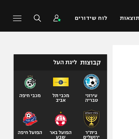
וצאות
לוח שידורים
כדורסל עולמי
ענפים נוספים
קבוצות
ליגת העל
NBA
טניס
יורוליג
כדוריד
יורוקאפ
כדורעף
שחייה
עירוני
מכבי תל
מכבי חיפה
טבריה
אביב
ג'ודו
אגרוף
ספורט אולימפי
UFC
בית"ר
הפועל באר
הפועל חיפה
ירושלים
שבע