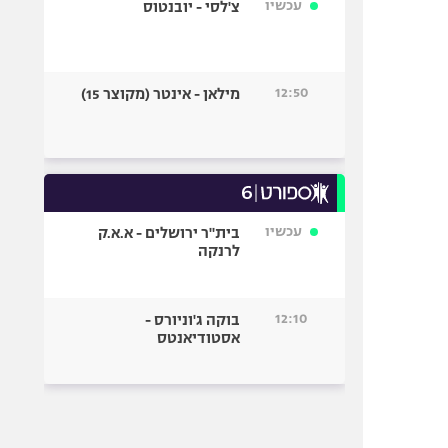
עכשיו
צ'לסי - יובנטוס
12:50
מילאן - אינטר (מקוצר 15)
עכשיו
בית"ר ירושלים - א.א.ק
לרנקה
12:10
בוקה ג'וניורס -
אסטודיאנטס