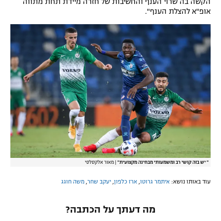
הקשה בה שרוי הענף והחשיבות של חזרה מיידת תחת מתווה
אופ"א להצלת הענף".
" יש בזה קושי רב ומשמעותי מבחינה מקצועית"
|
מאור אלקסלסי
עוד באותו נושא:
איתמר גרוטו
,
ארז כלפון
,
יעקב שחר
,
משה חוגג
מה דעתך על הכתבה?