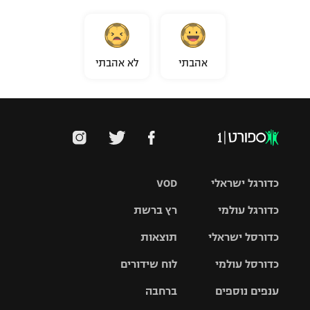
אהבתי
לא אהבתי
כדורגל ישראלי
VOD
כדורגל עולמי
רץ ברשת
ליגת העל
כדורסל ישראלי
תוצאות
ליגת
ליגה לאומית
האלופות
כדורסל עולמי
לוח שידורים
ליגת ווינר
סל
גביע הטוטו
ענפים נוספים
ברחבה
ליגה
NBA
אירופית