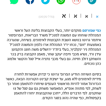
"מחצית בשכונה" – פודקאסט
אופניים
א
א
א
א
(גודל טקסט)
ספורט מוטורי
משתתפים וזוכים בפרסים
כפי שפורסם
מוקדם יותר, בעלי הקבוצות בליגת העל וראשי
כדורמים
המנהלת שוחחו עם המשנה למנכ"ל משרד הבריאות, הפרופסור
תקנון משתתפים וזוכים בפרסים
טניס
איתמר גרוטו בנושא השבת הקבוצות לאימונים. בשיחה, שנערכה
פוטבול אמריקאי NFL
באמצעות "זום", נכחו יו"ר המנהלת ארז כלפון והמשנה למנכ"ל
תקנון עבור פעילות אלקטרה
המנהלת ניר ינקלביץ', בעלי בית"ר ירושלים משה חוגג והקפטן
גיימינג E-Sports
עידן ורד, נשיא מכבי חיפה יעקב שחר, מאמן הקבוצה ברק בכר
בייסבול MLB
תקנון עבור פעילות ספורט 1 – "מרלן"
והשחקן דולב חזיזה. גם בעלי מכבי נתניה אייל סגל והקשר אלמוג
כהן נוכחים.
ספורט אתגרי ואקסטרים
תנאי שימוש
בסיום השיחה הודיע הפרופ' גרוטו כי יבדוק אפשרות לחזרה
אומנויות לחימה
מידית לאימונים ללא מגע, עד ישיבת קבינט הקורונה הבאה, כאשר
הכדורגל אמור להיות מראשוני הענפים שיחזרו להתאמן ואחר כך
מדיניות פרטיות
לשחק, לפי מתווה אופ"א, המאפשר משחק גם עם סגל של 13
גיימינג E-Sports
שחקנים. לפי הדברים הללו, ייתכן שהקבוצות יחזרו להתאמן
בקפסולות, כפי שהיה נהוג בסגר הקודם.
תקנון פעילות ספורט 1