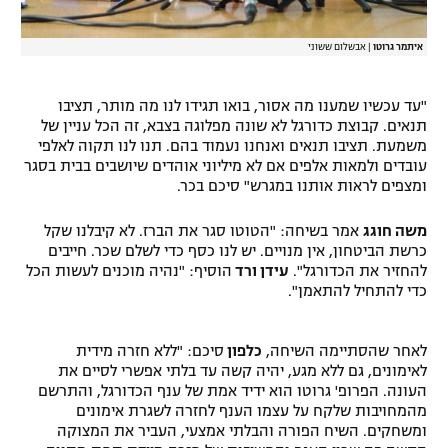
איתמר גרוטו
|
אבשלום ששוני
"עד עכשיו שמענו מה אסור, בואו תגידו לנו מה מותר, תציבו
תנאים. קבוצת כדורגל לא שונה מפלוגה בצבא, זה הכל עניין של
משמעת. תציבו תנאים ואנחנו נעמוד בהם. תנו לנו תקוה לאלפי
עובדים ולמאות אלפים אם לא מיליוני אוהדים שיושבים בבית בסגר
ומצפים לראות אותנו במגרש" סיכם בכר.
משה חוגג
אמר בשיחה: "הטוטו סגר את הברז. לא קיבלנו שקל
כרשת הביטחון, אין מנויים. יש לנו כסף כדי לשלם שכר. חייבים
להחזיר את הכדורגל".
עידן ורד
הוסיף: "נהיה מוכנים לעשות הכל
כדי להתחיל להתאמן".
לאחר שהסתיימה השיחה,
כלפון
סיכם: "ללא חזרה מידית
לאימונים, גם ללא מגע, יהיה קשה עד בלתי אפשרי לסיים את
העונה. הפרופ' גרוטו הוא ידיד אמת של ענף הכדורגל, והתרשם
מהמחויבות שלקח על עצמו הענף לחזרה לשגרת אימונים
ומשחקים. השיח הפורה והבלתי אמצעי, העביר את המצוקה