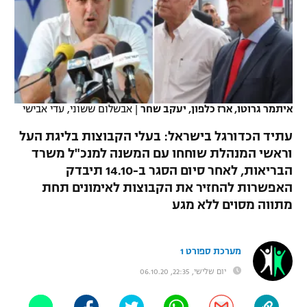
כדורסל נשים
נבחרת ישראל
יורוליג
ליגה ספרדית
טניס
VOD
מכבי תל אביב
מכבי חיפה
יורוקאפ
ליגה איטלקית
כדוריד
הפועל חולון
בית"ר ירושלים
רץ ברשת
ליגה צרפתית
כדורעף
איתמר גרוטו, ארז כלפון, יעקב שחר
|
אבשלום ששוני, עדי אבישי
הפועל ירושלים
מכבי תל אביב
ליגה הולנדית
עתיד הכדורגל בישראל: בעלי הקבוצות בליגת העל
שחייה
תוצאות
דני אבדיה
הפועל תל אביב
וראשי המנהלת שוחחו עם המשנה למנכ"ל משרד
ליגה טורקית
הבריאות, לאחר סיום הסגר ב-14.10 תיבדק
ג'ודו
הפועל חיפה
לוח שידורים
האפשרות להחזיר את הקבוצות לאימונים תחת
ליגה סינית
אגרוף
מתווה מסוים ללא מגע
הפועל באר שבע
ליגה ברזילאית
ברחבה
ספורט אולימפי
מכבי נתניה
מערכת ספורט 1
ליגות נוספות
UFC
יום שלישי, 22:35, 06.10.20
"מעל הליגה" – פודקאסט
בני יהודה
היאבקות WWE