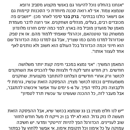
"אנחנו בהחלט נוכל להיעזר גם באנשי מקצוע מסביב ורופא
שנמצא צמוד. אני לא רואה סכנה מיוחדת כי הסכנות קיימות גם
אם נישאר כולנו בבתים".
ברק בכר
סיפר לאחר מכן: "יושבים פה
מכובדים רבים, בעלים, מנהלים ושחקנים. אני רוצה לדבר מעמדת
מאמן של מועדון מוביל פה בארץ. לפני כמה ימים חזרנו מלונדון
ממשחק נגד טוטנהאם, וכהרגלי שאפתי ללמוד מהם. אז אין ספק
שכדורגל למדנו מהם כמו שצריך, אבל גם למדנו כמה הכדורגל שם
הוא חיוני וכמה הכדורגל בכל העולם הוא חשוב ולא נותנים לאף
אחד לעצור אותו".
המאמן המשיך: "אני נמצא במכבי חיפה קצת יותר משלושה
חודשים. רק חודש וחצי לקח לי ולצוות שלי להכניס את השחקנים
לכושר ורק אחרי חודשיים הצלחנו להתחבר מקצועית. שחקנים
משמעותיים נכנסו לכושר מצוין. ההפסקה הזאת עכשיו, גורמת לי
ולקבוצה נזק בלתי הפיך. על 5-6 ימים עוד אפשר איכשהו להתגבר,
אבל מעבר לזה, כל ההכנה שעשינו עד עכשיו תרד לטמיון"
"יש לנו חלוץ מצוין בן 33 שנמצא בכושר שיא, אבל ההפסקה הזאת
תעשה לו נזק גדול. הוא לא ילד בן 21 וייקח לו מעל חודש לחזור
שוב לעניינים. הכדורגל הפך להיות 'הייטקי' ומדעי. יש חשיבה
עמוקה על כל אימון וכל תקופת אימון, אי אפשר ללחוץ על כפתור