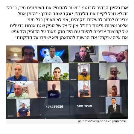
רשיון להקרנה פומבית לבית עסק
ארז כלפון
הבהיר לגרוטו: "חשוב להתחיל את האימונים מיד, כי בלי
זה לא נוכל לקיים את הליגה".
יעקב שחר
הוסיף: "הזמן אוזל.
צריכים לחזור לפעילות מקומית, אני לא מאמין בכל מיני
הצטרפות לחבילת הערוצים
אלטרנטיבות וליגות בחו"ל. אין לי צל של ספק שגם אנחנו כבעלים
של קבוצות צריכים להיות עם היד חזק מאוד על הדופק ולהעניש
לוח דרושים – ג'ובנט
את אלה שיקבלו את הרשות להתאמן ולא ישמרו על התקנות".
תגיות
המגזין
שיחת הזום
|
האתר הרשמי של מכבי חיפה