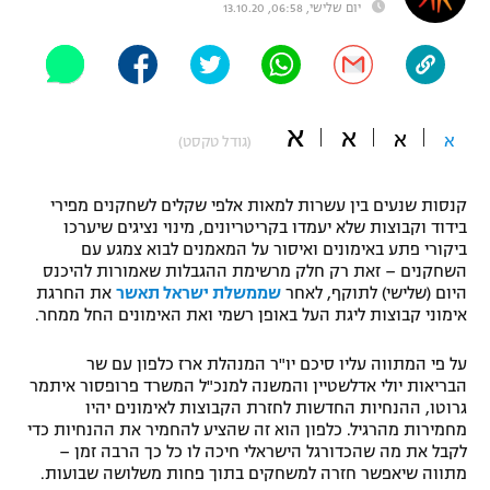
יום שלישי, 06:58, 13.10.20
"מחצית בשכונה" – פודקאסט
אופניים
ספורט מוטורי
משתתפים וזוכים בפרסים
א
א
א
א
(גודל טקסט)
כדורמים
תקנון משתתפים וזוכים בפרסים
טניס
פוטבול אמריקאי NFL
קנסות שנעים בין עשרות למאות אלפי שקלים לשחקנים מפירי
תקנון עבור פעילות אלקטרה
בידוד וקבוצות שלא יעמדו בקריטריונים, מינוי נציגים שיערכו
ביקורי פתע באימונים ואיסור על המאמנים לבוא צמגע עם
גיימינג E-Sports
בייסבול MLB
השחקנים – זאת רק חלק מרשימת ההגבלות שאמורות להיכנס
תקנון עבור פעילות ספורט 1 – "מרלן"
היום (שלישי) לתוקף, לאחר
שממשלת ישראל תאשר
את החרגת
ספורט אתגרי ואקסטרים
אימוני קבוצות ליגת העל באופן רשמי ואת האימונים החל ממחר.
תנאי שימוש
אומנויות לחימה
על פי המתווה עליו סיכם יו"ר המנהלת ארז כלפון עם שר
הבריאות יולי אדלשטיין והמשנה למנכ"ל המשרד פרופסור איתמר
מדיניות פרטיות
גרוטו, ההנחיות החדשות לחזרת הקבוצות לאימונים יהיו
גיימינג E-Sports
מחמירות מהרגיל. כלפון הוא זה שהציע להחמיר את ההנחיות כדי
לקבל את מה שהכדורגל הישראלי חיכה לו כל כך הרבה זמן –
תקנון פעילות ספורט 1
מתווה שיאפשר חזרה למשחקים בתוך פחות משלושה שבועות.