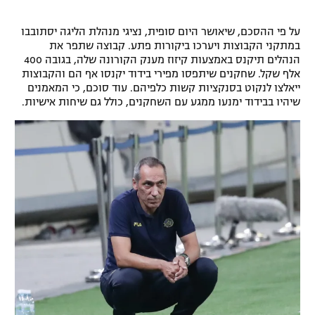
רשיון להקרנה פומבית לבית עסק
על פי ההסכם, שיאושר היום סופית, נציגי מנהלת הליגה יסתובבו
במתקני הקבוצות ויערכו ביקורות פתע. קבוצה שתפר את
הצטרפות לחבילת הערוצים
הנהלים תיקנס באמצעות קיזוז מענק הקורונה שלה, בגובה 400
אלף שקל. שחקנים שיתפסו מפירי בידוד יקנסו אף הם והקבוצות
לוח דרושים – ג'ובנט
ייאלצו לנקוט בסנקציות קשות כלפיהם. עוד סוכם, כי המאמנים
שיהיו בבידוד ימנעו ממגע עם השחקנים, כולל גם שיחות אישיות.
תגיות
המגזין