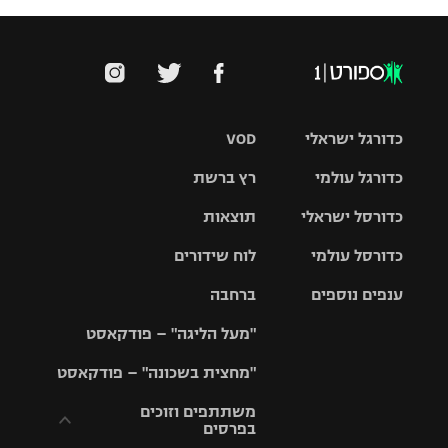
כדורגל ישראלי
VOD
כדורגל עולמי
רץ ברשת
ליגת העל
כדורסל ישראלי
תוצאות
ליגת
ליגה לאומית
האלופות
כדורסל עולמי
לוח שידורים
ליגת ווינר
סל
גביע הטוטו
ענפים נוספים
ברחבה
ליגה
NBA
אירופית
"מעל הליגה" – פודקאסט
ליגה לאומית
ליגיונרים
טניס
יורוליג
ליגה אנגלית
"מחצית בשכונה" – פודקאסט
כדורסל נשים
גביע המדינה
כדוריד
יורוקאפ
ליגה גרמנית
משתתפים וזוכים
בפרסים
מכבי תל
נבחרת
כדורעף