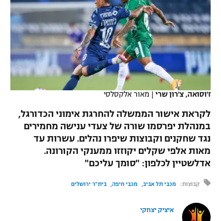
כדורסל נשים
נבחרת ישראל
יורוליג
ליגה ספרדית
טניס
VOD
מכבי תל אביב
מכבי חיפה
יורוקאפ
ליגה איטלקית
כדוריד
הפועל חולון
בית"ר ירושלים
רץ ברשת
ליגה צרפתית
כדורעף
הפועל ירושלים
מכבי תל אביב
ליגה הולנדית
ז'וסואה, צ'רון שרי
|
מאור אלקסלסי
שחייה
תוצאות
דני אבדיה
הפועל תל אביב
לקראת אישור הממשלה להחרגת אימוני הכדורגל,
ליגה טורקית
ג'ודו
במנהלת יפרסמו שורה של צעדי ענישה מחמירים
הפועל חיפה
לוח שידורים
נגד שחקנים וקבוצות שיפרו נהלים. עשרות עד
ליגה סינית
אגרוף
מאות אלפי שקלים יקוזזו ממענקי הקורונה.
הפועל באר שבע
אדלשטיין לכלפון: "סומך עליכם"
ליגה ברזילאית
ברחבה
ספורט אולימפי
מכבי נתניה
קבוצות:
מכבי תל אביב
מכבי חיפה
בית"ר ירושלים
ליגות נוספות
UFC
"מעל הליגה" – פודקאסט
בני יהודה
איציק יצחקי
היאבקות WWE