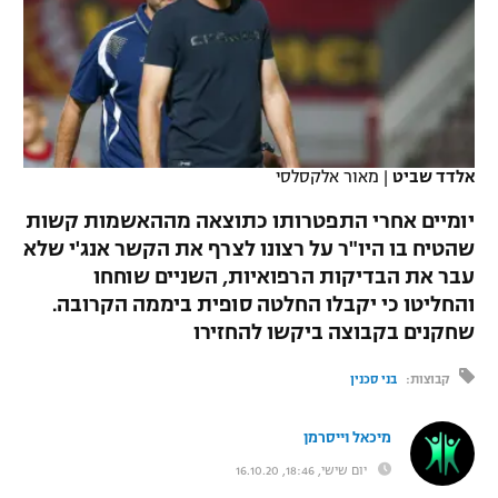
כדורסל נשים
נבחרת ישראל
יורוליג
ליגה ספרדית
טניס
VOD
מכבי תל אביב
מכבי חיפה
יורוקאפ
ליגה איטלקית
כדוריד
הפועל חולון
בית"ר ירושלים
רץ ברשת
ליגה צרפתית
כדורעף
אלדד שביט
|
מאור אלקסלסי
הפועל ירושלים
מכבי תל אביב
ליגה הולנדית
יומיים אחרי התפטרותו כתוצאה מההאשמות קשות
שחייה
תוצאות
דני אבדיה
הפועל תל אביב
שהטיח בו היו"ר על רצונו לצרף את הקשר אנג'י שלא
ליגה טורקית
עבר את הבדיקות הרפואיות, השניים שוחחו
ג'ודו
הפועל חיפה
לוח שידורים
והחליטו כי יקבלו החלטה סופית ביממה הקרובה.
ליגה סינית
אגרוף
שחקנים בקבוצה ביקשו להחזירו
הפועל באר שבע
ליגה ברזילאית
ברחבה
קבוצות:
בני סכנין
ספורט אולימפי
מכבי נתניה
ליגות נוספות
UFC
מיכאל וייסרמן
"מעל הליגה" – פודקאסט
בני יהודה
יום שישי, 18:46, 16.10.20
היאבקות WWE