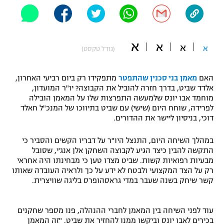
"מחצית בשכונה" – פודקאסט
אופניים
א
ספורט מוטורי
א
משתתפים וזוכים בפרסים
א
א
(גודל טקסט)
כדורמים
תקנון משתתפים וזוכים בפרסים
האם
מאמן בני סכנין שהתפטר
מתפקידו רק ביום רביעי האחרון,
טניס
אלדד שביט, בדרך חזרה להוביל את הקבוצה? יו"ר המועדון,
פוטבול אמריקאי NFL
מוחמד אבו יונס שלמעשה התפרצות שלו על המאמן הובילה
תקנון עבור פעילות אלקטרה
לפרידה, שוחח היום (שישי) עם שביט בתיווכו של המנכ"ל חאלד
גיימינג E-Sports
בייסבול MLB
דוכי, בניסיון ליישר את ההדורים.
תקנון עבור פעילות ספורט 1 – "מרלן"
ספורט אתגרי ואקסטרים
במהלך השיחה היום, התנצל היו"ר על דבריו הקשים והסביר כי
תנאי שימוש
התקשה להבין כיצד הגיע לקבוצה השחקן אלן אנג'י, שסובל
מבעיות רפואיות קשות. שביט מצדו טען כי מבחינתו היה אחראי
אומנויות לחימה
רק על הצד המקצועי ולבטח לא ידע על כך ולראיה העובדה שאותו
קשר שיחק בשנה שעבר במדי גראסהופרס בליגה שוויצרית.
מדיניות פרטיות
גיימינג E-Sports
עוד לפני השיחה בין המאמן לחברי ההנהלה, פנו מספר שחקנים
תקנון פעילות ספורט 1
בכירים לאבו יונס וביקשו ממנו להחזיר את שביט. "זה המאמן