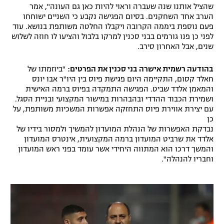
שהציל אותנו שנה שעברה וראוי להיות כאן גם העונה", אמר
רשיון להקרנה פומבית לבית עסק
הערב אחד השחקנים. בסיום הפגישה נקבע כי השניים ישוחחו
פעם נוספת ביממה הקרובה ויקבלו החלטה משותפת בנושא. עוד
הצטרפות לחבילת הערוצים
לפני כן פנו גורמים בבני סכנין למרקו בלבול והציעו לו חוזה לשלוש
שנים, אבל האחרון סירב.
לוח דרושים – ג'ובנט
בהודעה רשמית אישרה בני סכנין את הפרטים:
"ביוזמתו של
חאלד קסום, התקיימה היום פגישת פיוס בין היו"ר אבו יונס
תגיות
והמאמן אלדד שביט. הפגישה התמקדה בפיוס ברמה האישית
ושמירת הכבוד ההדדי ובהבהרות במישור המקצועי ובניית הסגל.
המגזין
עם יצירת אווירת פיוס התחזקה אפשרות המשכיות משותפת, על
כן
נבדקת האפשרות של הנהלת המועדון להמשיך ולמסור בידיו של
אלדד את שרביט המועדון ברמה המקצועית, אינטרס המועדון
והמשך דרכו הוא המתווה היחידי אשר עומד בפני ראש המועדון
וחבריו להנהלה".