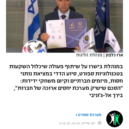
כדורסל נשים
נבחרת ישראל
יורוליג
ליגה ספרדית
טניס
VOD
מכבי תל אביב
מכבי חיפה
יורוקאפ
ליגה איטלקית
כדוריד
הפועל חולון
בית"ר ירושלים
רץ ברשת
ליגה צרפתית
כדורעף
הפועל ירושלים
מכבי תל אביב
ליגה הולנדית
ארז כלפון
|
מנהלת הליגות
שחייה
תוצאות
דני אבדיה
הפועל תל אביב
במנהלת בישרו על שיתוף פעולה שיכלול השקעות
ליגה טורקית
ג'ודו
בטכנולוגיות ספורט, סיוע הדדי במציאת נותני
הפועל חיפה
לוח שידורים
חסות, מיזמים חברתיים וקיום משחקי ידידות:
ליגה סינית
אגרוף
"הסכם שישיק מערכת יחסים ארוכה של חברות",
הפועל באר שבע
בירך אל-ג'וניבי
ליגה ברזילאית
ברחבה
ספורט אולימפי
מכבי נתניה
ליגות נוספות
UFC
מערכת ספורט 1
"מעל הליגה" – פודקאסט
בני יהודה
יום שלישי, 10:03, 27.10.20
היאבקות WWE