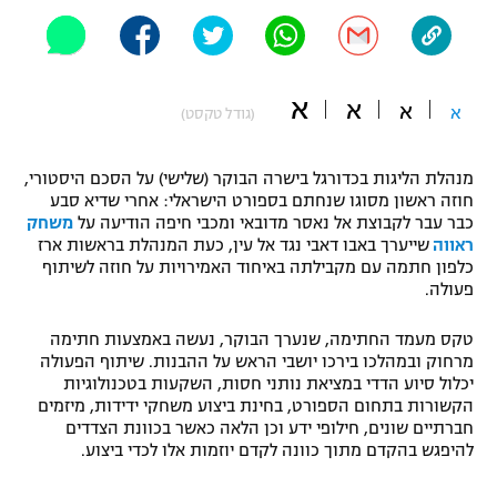
"מחצית בשכונה" – פודקאסט
אופניים
ספורט מוטורי
א
משתתפים וזוכים בפרסים
א
א
א
(גודל טקסט)
כדורמים
תקנון משתתפים וזוכים בפרסים
טניס
מנהלת הליגות בכדורגל בישרה הבוקר (שלישי) על הסכם היסטורי,
חוזה ראשון מסוגו שנחתם בספורט הישראלי: אחרי שדיא סבע
פוטבול אמריקאי NFL
תקנון עבור פעילות אלקטרה
כבר עבר לקבוצת אל נאסר מדובאי ומכבי חיפה הודיעה על
משחק
ראווה
שייערך באבו דאבי נגד אל עין, כעת המנהלת בראשות ארז
גיימינג E-Sports
בייסבול MLB
כלפון חתמה עם מקבילתה באיחוד האמירויות על חוזה לשיתוף
תקנון עבור פעילות ספורט 1 – "מרלן"
פעולה.
ספורט אתגרי ואקסטרים
תנאי שימוש
טקס מעמד החתימה, שנערך הבוקר, נעשה באמצעות חתימה
מרחוק ובמהלכו בירכו יושבי הראש על ההבנות. שיתוף הפעולה
אומנויות לחימה
יכלול סיוע הדדי במציאת נותני חסות, השקעות בטכנולוגיות
מדיניות פרטיות
הקשורות בתחום הספורט, בחינת ביצוע משחקי ידידות, מיזמים
גיימינג E-Sports
חברתיים שונים, חילופי ידע וכן הלאה כאשר בכוונת הצדדים
להיפגש בהקדם מתוך כוונה לקדם יוזמות אלו לכדי ביצוע.
תקנון פעילות ספורט 1