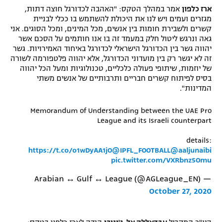
ארז כלפון
אמר במהלך הטקס: "האהבה לכדורגל חוצה דתות,
רשיון להקרנה פומבית לבית עסק
מגזרים ועמים ויש לנו את היכולת להשתמש בו ככלי לבניית
קשרים ולשבירת חומות בין אנשים, מכל המינים, ומכל הסוגים. אני
הצטרפות לחבילת הערוצים
גאה ונרגש ליטול חלק במעמד זה בו אנו חותמים על הסכם אשר
יהווה גשר בין הכדורגל הישראלי לכדורגל באיחוד האמירויות. גשר
זה לא יגשר רק בין מועדוני הכדורגל, אלא יהווה פלטפורמה לשורה
לוח דרושים – ג'ובנט
של יוזמות, שיתופי פעולה כלכליים, טכנולוגיות ומעל הכל יהווה
בסיס לפיתוח קשרים חבריים ותרבותיים של אנשים משתי
תגיות
המדינות".
המגזין
Memorandum of Understanding between the UAE Pro
League and its Israeli counterpart
details:
https://t.co/o1wDyAA1jO
@IPFL_FOOTBALL
@aaljunaibi
pic.twitter.com/VXRbnz5Omu
— Arabian ↔️ Gulf ↔️ League (@AGLeague_EN)
October 27, 2020