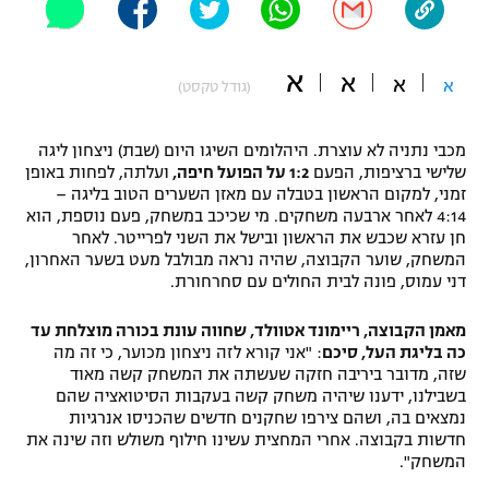
"מחצית בשכונה" – פודקאסט
אופניים
א
א
א
א
(גודל טקסט)
ספורט מוטורי
משתתפים וזוכים בפרסים
כדורמים
מכבי נתניה לא עוצרת. היהלומים השיגו היום (שבת) ניצחון ליגה
תקנון משתתפים וזוכים בפרסים
שלישי ברציפות, הפעם
1:2 על הפועל חיפה,
ועלתה, לפחות באופן
טניס
זמני, למקום הראשון בטבלה עם מאזן השערים הטוב בליגה –
פוטבול אמריקאי NFL
4:14 לאחר ארבעה משחקים. מי שכיכב במשחק, פעם נוספת, הוא
תקנון עבור פעילות אלקטרה
חן עזרא שכבש את הראשון ובישל את השני לפרייטר. לאחר
גיימינג E-Sports
בייסבול MLB
המשחק, שוער הקבוצה, שהיה נראה מבולבל מעט בשער האחרון,
תקנון עבור פעילות ספורט 1 – "מרלן"
דני עמוס, פונה לבית החולים עם סחרחורת.
ספורט אתגרי ואקסטרים
תנאי שימוש
מאמן הקבוצה, ריימונד אטוולד, שחווה עונת בכורה מוצלחת עד
כה בליגת העל, סיכם
: "אני קורא לזה ניצחון מכוער, כי זה מה
אומנויות לחימה
שזה, מדובר ביריבה חזקה שעשתה את המשחק קשה מאוד
בשבילנו, ידענו שיהיה משחק קשה בעקבות הסיטואציה שהם
מדיניות פרטיות
גיימינג E-Sports
נמצאים בה, ושהם צירפו שחקנים חדשים שהכניסו אנרגיות
חדשות בקבוצה. אחרי המחצית עשינו חילוף משולש וזה שינה את
המשחק".
תקנון פעילות ספורט 1