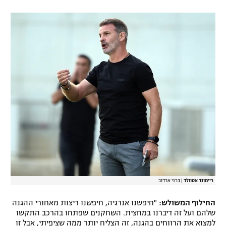
רשיון להקרנה פומבית לבית עסק
הצטרפות לחבילת הערוצים
לוח דרושים – ג'ובנט
תגיות
המגזין
ריימונד אטוולד
|
ברני ארדוב
החילוף המשולש:
"חיפשנו אנרגיה, חיפשנו ריצות מאחורי ההגנה
שלהם ועל זה דיברנו במחצית. השחקנים שפתחו בהרכב התקשו
למצוא את הרווחים בהגנה, זה הצליח יותר ממה שציפיתי, אבל זו