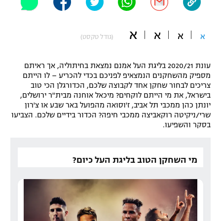
"מחצית בשכונה" – פודקאסט
אופניים
א
א
א
א
(גודל טקסט)
ספורט מוטורי
משתתפים וזוכים בפרסים
עונת 2020/21 בליגת העל אמנם נמצאת בחיתוליה, אך ראיתם
כדורמים
תקנון משתתפים וזוכים בפרסים
מספיק מהשחקנים הנמצאיפ לפניכם בכדי להכריע – לו הייתם
טניס
צריכים לבחור שחקן אחד לקבוצה שלכם, הכדורגלן הכי טוב
פוטבול אמריקאי NFL
בישראל, את מי הייתם לוקחים? מיכאל אוחנה מבית"ר ירושלים,
תקנון עבור פעילות אלקטרה
יונתן כהן ממכבי תל אביב, ז'וסואה מהפועל באר שבע או צ'רון
גיימינג E-Sports
בייסבול MLB
שרי/ניקיטה רוקאביצה ממכבי חיפה? הכדור בידיים שלכם. הצביעו
תקנון עבור פעילות ספורט 1 – "מרלן"
בסקר והשפיעו.
ספורט אתגרי ואקסטרים
תנאי שימוש
אומנויות לחימה
מדיניות פרטיות
גיימינג E-Sports
תקנון פעילות ספורט 1