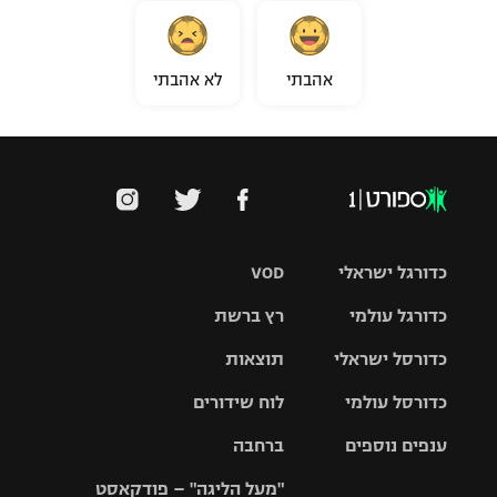
אהבתי
לא אהבתי
כדורגל ישראלי
VOD
כדורגל עולמי
רץ ברשת
ליגת העל
כדורסל ישראלי
תוצאות
ליגת
ליגה לאומית
האלופות
כדורסל עולמי
לוח שידורים
ליגת ווינר
סל
גביע הטוטו
ענפים נוספים
ברחבה
ליגה
NBA
אירופית
"מעל הליגה" – פודקאסט
ליגה לאומית
ליגיונרים