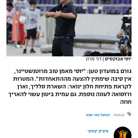
כדורסל נשים
נבחרת ישראל
יורוליג
ליגה ספרדית
טניס
VOD
מכבי תל אביב
מכבי חיפה
יורוקאפ
ליגה איטלקית
כדוריד
הפועל חולון
בית"ר ירושלים
רץ ברשת
ליגה צרפתית
כדורעף
הפועל ירושלים
מכבי תל אביב
ליגה הולנדית
יוסי אבוקסיס
|
דני מרון
שחייה
תוצאות
דני אבדיה
הפועל תל אביב
גורם במועדון טען: "יוסי מאמן טוב מרוטנשטיינר,
ליגה טורקית
ג'ודו
אין סיבה שימתין להצעה מההתאחדות". המטרות
הפועל חיפה
לוח שידורים
לקראת פתיחת חלון ינואר: השארת סלליך, וארן
ליגה סינית
אגרוף
וז'וסואה לעונה נוספת. גם עמית ביטון עשוי להאריך
הפועל באר שבע
חוזה
ליגה ברזילאית
ברחבה
ספורט אולימפי
מכבי נתניה
קבוצות:
הפועל באר שבע
ליגות נוספות
UFC
"מעל הליגה" – פודקאסט
בני יהודה
איציק יצחקי
היאבקות WWE