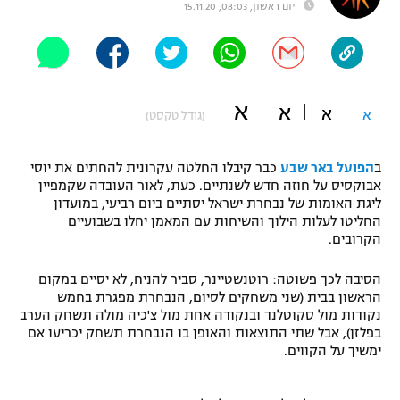
יום ראשון, 08:03, 15.11.20
"מחצית בשכונה" – פודקאסט
אופניים
ספורט מוטורי
משתתפים וזוכים בפרסים
א
א
א
א
(גודל טקסט)
כדורמים
תקנון משתתפים וזוכים בפרסים
טניס
פוטבול אמריקאי NFL
ב
הפועל באר שבע
כבר קיבלו החלטה עקרונית להחתים את יוסי
תקנון עבור פעילות אלקטרה
אבוקסיס על חוזה חדש לשנתיים. כעת, לאור העובדה שקמפיין
ליגת האומות של נבחרת ישראל יסתיים ביום רביעי, במועדון
גיימינג E-Sports
בייסבול MLB
החליטו לעלות הילוך והשיחות עם המאמן יחלו בשבועיים
תקנון עבור פעילות ספורט 1 – "מרלן"
הקרובים.
ספורט אתגרי ואקסטרים
תנאי שימוש
הסיבה לכך פשוטה: רוטנשטיינר, סביר להניח, לא יסיים במקום
אומנויות לחימה
הראשון בבית (שני משחקים לסיום, הנבחרת מפגרת בחמש
נקודות מול סקוטלנד ובנקודה אחת מול צ'כיה מולה תשחק הערב
מדיניות פרטיות
בפלזן), אבל שתי התוצאות והאופן בו הנבחרת תשחק יכריעו אם
גיימינג E-Sports
ימשיך על הקווים.
תקנון פעילות ספורט 1