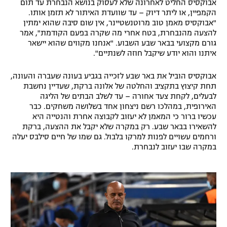
אבוקסיס החליט לאחרונה שלא לעסוק בנושא הנבחרת עד תום
רשיון להקרנה פומבית לבית עסק
הקמפיין, או ליתר דיוק – עד שוועדת האיתור לא תזמן אותו.
"אבוקסיס מאמן טוב מרוטנשטיינר, אין שום סיבה שהוא ימתין
להצעה מהנבחרת, בטח אחרי מה שקרה בפעם הקודמת", אמר
הצטרפות לחבילת הערוצים
גורם מקצועי בבאר שבע השבוע. "אנחנו מקווים שהוא יישאר
איתנו והוא יודע שיקבל חוזה לשנתיים".
לוח דרושים – ג'ובנט
אבוקסיס הוביל את באר שבע לזכייה בגביע בעונה שעברה והעונה,
תגיות
תחת קיצוץ בתקציב והחלטה של אלונה ברקת, שעדיין נחשבת
לבעלים, לקחת צעד אחורה – עד לשלב הבתים של הליגה
האירופית, במהלכו רשם ניצחון אחד בשלושה משחקים. כבר
המגזין
עכשיו ברור כי המאמן לא יעזוב לקבוצה אחרת והנטייה היא
להשאירו בבאר שבע. רק במקרה שלא יקבל את ההצעה, ברקת
ורחמים עשויים לפנות למרקו בלבול. גם שמו של חיים סילבס יעלה
במקרה שבו יעזוב לנבחרת.