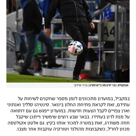
אבוקסיס. כבר יודע מה ב"ש תציע
|
ברני ארדוב
במקביל, במועדון מתכוונים לזמן מספר שחקנים לשיחות על
עתידם, זאת לקראת פתיחת החלון בינואר. סינטיהו סלליך ואנתוני
וארן צפויים לקבל הצעות חדשות. במועדון ייפגש גם עם ז'וסואה
על מנת לדון בעתידו. בבאר שבע רוצים שימשיך וייתכן שיקבל
חוזה משודרג, זאת במטרה למכור אותו בקיץ. גם אלטון אקולטסה
מכוון לחו"ל, כשקבוצות מהולנד וטורקיה עוקבות אחר מצבו.