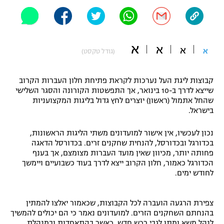
"מחצית בשכונה" – פודקאסט
אופניים
ספורט מוטורי
א
משתתפים וזוכים בפרסים
א
א
א
(גודל טקסט)
כדורמים
תקנון משתתפים וזוכים בפרסים
טניס
קבוצות ליגת העל נערכות לקראת פתיחת חלון העברות הקרוב
שייצא לדרך ב-10 בינואר, אך התפשטות הקורונה והסגר השלישי
פוטבול אמריקאי NFL
תקנון עבור פעילות אלקטרה
שהחל אתמול (ראשון) יוצרים לחץ גדול בליגות המקצועניות
בישראל.
גיימינג E-Sports
בייסבול MLB
תקנון עבור פעילות ספורט 1 – "מרלן"
נכון לעכשיו, אין אישור למועדונים משתי הליגות הראשונות,
ספורט אתגרי ואקסטרים
בכדורגל ובכדורסל, להנחית שחקנים זרים. בכדורסל הדאגה
תנאי שימוש
פחותה יותר, מכיוון שאין מועד העברות מצומצם, אך בענף
הכדורגל כאמור, חלון הקרוב ייצא לדרך בעוד כשבועיים ויימשך
אומנויות לחימה
לחודש ימים.
מדיניות פרטיות
גיימינג E-Sports
צפירת הרגעה הועברה לכל הקבוצות, שכאמור יאלצו להמתין
תקנון פעילות ספורט 1
בהנחתם השחקנים הזרים. למועדונים נאמר כי הם יכולים להמשיך
לנהל משא ומתן לגבי רכש חדש, כאשר בהתאחדות ובמנהלת