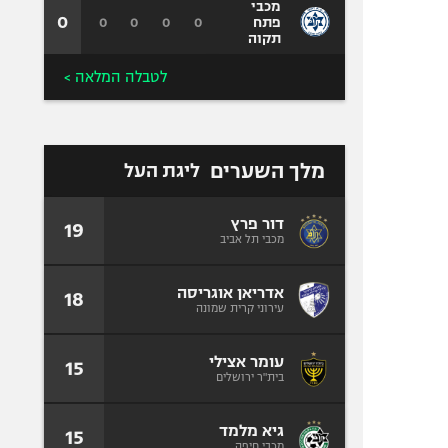
מכבי
0
0
0
0
0
פתח
תקוה
לטבלה המלאה >
מלך השערים
ליגת העל
דור פרץ
19
מכבי תל אביב
אדריאן אוגריסה
18
עירוני קרית שמונה
עומר אצילי
15
בית"ר ירושלים
גיא מלמד
15
מכבי חיפה