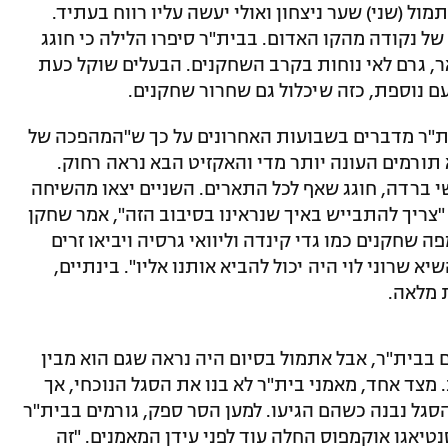
ד באיו בן ה-22 שכבש אתמול (שני) שער ניצחון ואולי יעשה עליו רווח בעתיד.
של נקודה מהקו האדום. בבית"ר סיפרו הלילה כי חוגג
ואר, גרם לאי נוחות בקרב השחקנים. הבעלים שוקל כעת
 נוספת, כזה שיכלול גם שחרור שחקנים.
ת"ר מדברים בשבועות האחרונים על כך ש"המהפכה של
 תורמים העונה יותר מדי והאקזיט הבא נראה רחוק.
י ברדה, חוגג שאף לכל התארים. השניים יצאו מהשיחה
צריך להתבייש באיך שנראינו בסיבוב הזה", אמר שחקן
 שחקנים כמו גדי קינדה וליוואי גרסיה ויביאו זרים
א שרוני לוי היה יכול להביא אותנו אליו". בינתיים,
 מלאה.
בבית"ר, אבל אתמול בסיום היה נראה שגם הוא מבין
מצד אחד, מאמני בית"ר לא בנו את הסגל הנוכחי, אך
סגל נבנה כשהם הגיעו. למען הסר ספק, גורמים בבית"ר
טיאגו אוקמפוס החלה עוד לפני עידן המאמנים. "זה