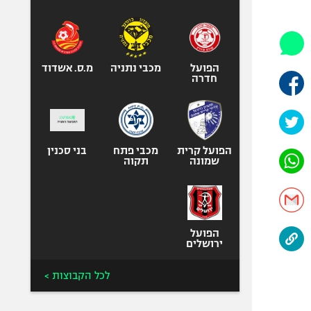
היאבקות WWE
אופניים
ספורט מוטורי
כדורמים
הפועל
מכבי נתניה
מ.ס. אשדוד
חדרה
פוטבול אמריקאי NFL
בייסבול MLB
ספורט אתגרי
ואקסטרים
הפועל קרית
מכבי פתח
בני סכנין
שמונה
תקוה
אומנויות לחימה
גיימינג E-Sports
הפועל
ירושלים
לכל הקבוצות >