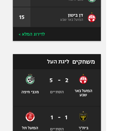
דן ביטון
15
הפועל באר שבע
לדירוג המלא >
משחקים
ליגת העל
5
-
2
הפועל באר
הסתיים
מכבי חיפה
שבע
1
-
1
בית"ר
הפועל תל
הסתיים