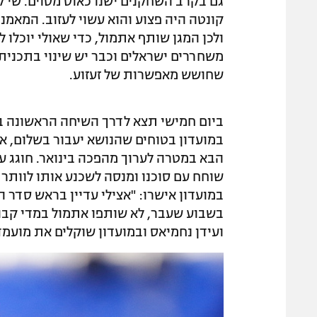
גם בקרב השחקנים ישנו כאוס מסוים. שי 
קונטה היה פצוע והוא עשוי לעזוב. המאמני
ולכן המגן שותף אתמול, כדי שאולי יוכלו ל
משחררים ישראלים וכבר יש שינוי בתכנית.
שחושש מאפשרות של זעזוע.
ביום חמישי תצא לדרך השיחה הראשונה בין
במועדון בטוחים שהנושא יעבור בשלום, א
הבא במטרה לערוך מהפכה בינואר. חוגג עצמ
שוחח עם סוכנו ומנסה לשכנע אותו לוותר 
במועדון אישרו: "אצילי עדיין בראש סדר ה
בשבוע שעבר, לא שותפו אתמול במדי קבו
ועידן נחמיאס ובמועדון שוקלים את מועמ