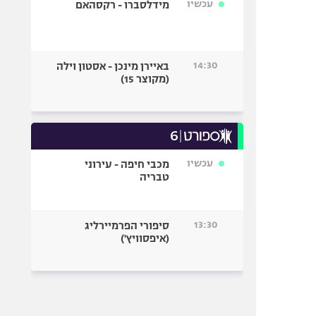
עכשיו
מידלסברו - רקסהאם
14:30
באיירן מינכן - אסטון וילה
(מקוצר 15)
עכשיו
מכבי חיפה - עירוני
טבריה
13:30
סיפורי הפרמיירליג
(איפסוויץ')