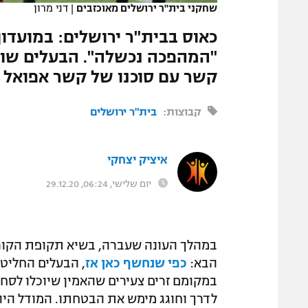
שחקני בית"ר ירושלים מאוכזבים
|
דני מרון
המגזין
כאוס בבית"ר ירושלים: במועדון
"המהפכה נכשלה". הבעלים שוחח
קשר עם סוכנו של קשר אפואל 
קבוצות:
בית"ר ירושלים
איציק יצחקי
יום שלישי, 06:24, 29.12.20
במהלך העונה שעברה, בשיא תקופת הקורונה
הבא:
כפי שנחשף כאן אז
, הבעלים החליט 
במקומם זרים צעירים שהאמין שיוכלו לסח
לדרך וחוגג מימש את הבטחתו. המודל היה א