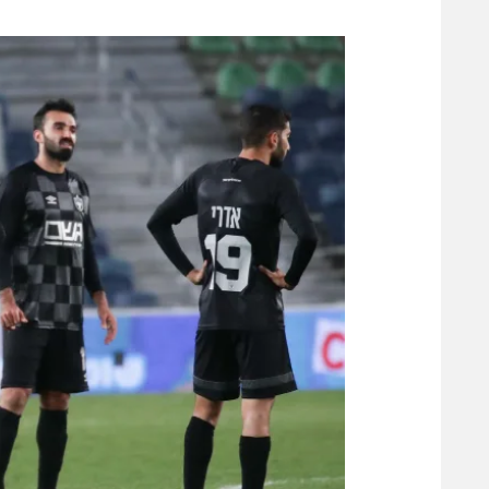
משתתפים וזוכים בפרסים
מכבי ת
הפועל 
תקנון משתתפים וזוכים בפרסים
הפועל 
תקנון עבור פעילות אלקטרה
הפועל 
תקנון עבור פעילות ספורט 1 – "מרלן"
מכבי נ
טניס
בני יהו
גיימינג E-Sports
תנאי שימוש
מדיניות פרטיות
תקנון פעילות ספורט 1
רשיון להקרנה פומבית לבית עסק
הצטרפות לחבילת הערוצים
לוח דרושים – ג'ובנט
תגיות