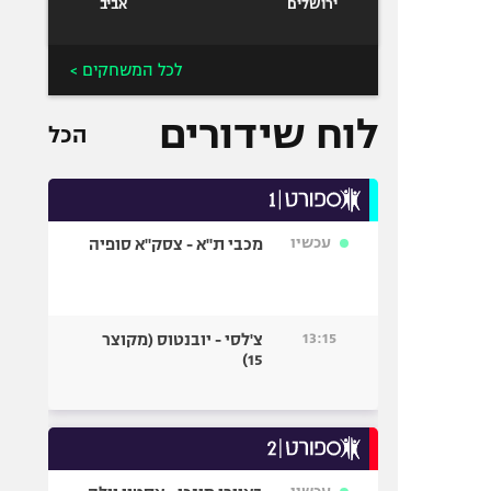
ירושלים
אביב
לכל המשחקים >
לוח שידורים
הכל
עכשיו
מכבי ת"א - צסק"א סופיה
13:15
צ'לסי - יובנטוס (מקוצר
15)