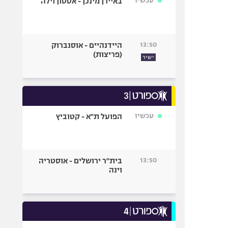
עכשיו
באיירן מינכן - אסטון וילה
13:50
היידנהיים - אוסנברוק
(פריצות)
ישיר
עכשיו
הפועל ת"א - קטוביץ
13:50
בית"ר ירושלים - אוסטריה
וינה