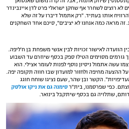
קונסטנטין שיחק אתמול, אבל זה קרה משום שאנטואן
ם לא רוצים לשחרר אף שחקן ישראלי פרט לדן איינבינדר
הרוויח אותו בעתיד. "רק אתמול דיברו על זה שלא
 זה מראה כמה אנחנו לא יציבים", סיכם אחד השחקנים
 הוועדה לאישור זכויות לבין אנשי משפחת בן ח'ליפה.
ך גורמים מסוימים הטילו ספק בכסף שיוזרם עד השבוע
ו עשה אתמול ניסיון נוסף לפנות לעומר אצילי. הוא
על ההצעה מחיפה ולחזור למועדון שבו חווה תקופה יפה.
עדיפויות". הקשר ובן שהר, שעם נציגו שוחח חוגג
צתם. כפי שפרסמנו, בית"ר
סימנה גם את ניקו אולסק
דותם, שתלויה גם בכסף שיתקבל בינואר.