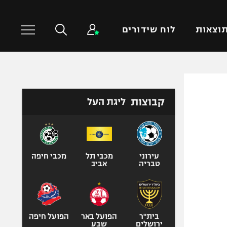
וצאות
לוח שידורים
כדורסל עולמי
ענפים נוספים
קבוצות
ליגת העל
NBA
טניס
יורוליג
כדוריד
יורוקאפ
כדורעף
שחייה
עירוני
מכבי תל
מכבי חיפה
טבריה
אביב
ג'ודו
אגרוף
ספורט אולימפי
UFC
בית"ר
הפועל באר
הפועל חיפה
ירושלים
שבע