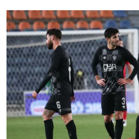
ל אביב
ליגה טורקית
תל אביב
ליגה סינית
חיפה
ליגה ברזילאית
באר שבע
ליגות נוספות
תניה
דה