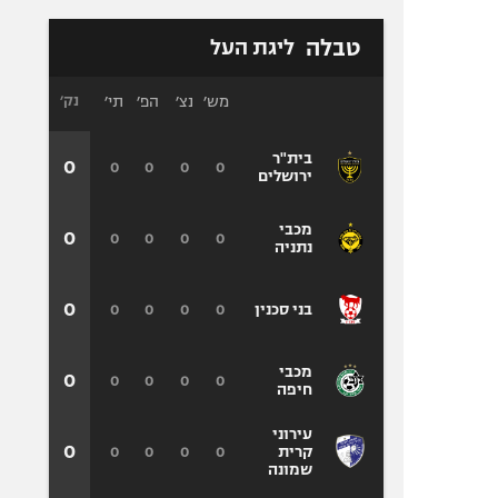
טבלה
ליגת העל
מש׳
נצ׳
הפ׳
תי׳
נק׳
בית"ר
0
0
0
0
0
ירושלים
מכבי
0
0
0
0
0
נתניה
0
0
0
0
0
בני סכנין
מכבי
0
0
0
0
0
חיפה
עירוני
0
0
0
0
0
קרית
שמונה