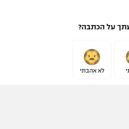
תך על הכתבה?
י
לא אהבתי