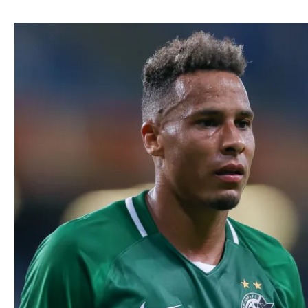
ל אביב
ליגה טורקית
תל אביב
ליגה סינית
חיפה
ליגה ברזילאית
באר שבע
ליגות נוספות
תניה
דה