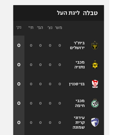
טבלה
ליגת העל
מש׳
נצ׳
הפ׳
תי׳
נק׳
בית"ר
0
0
0
0
0
ירושלים
מכבי
0
0
0
0
0
נתניה
0
0
0
0
0
בני סכנין
מכבי
0
0
0
0
0
חיפה
עירוני
0
0
0
0
0
קרית
שמונה