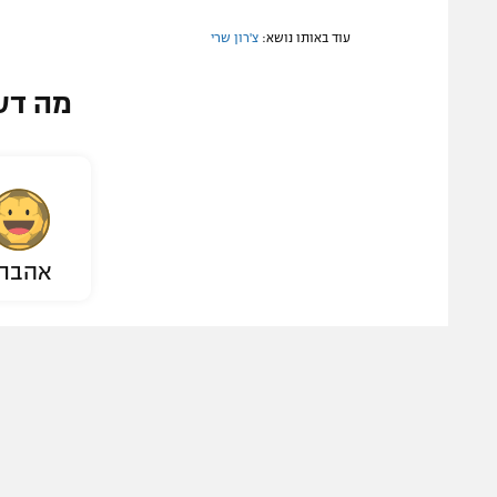
עוד באותו נושא:
צ'רון שרי
מה דע
אהבת