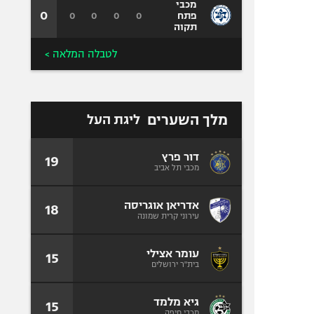
מכבי
0
0
0
0
0
פתח
תקוה
לטבלה המלאה >
מלך השערים
ליגת העל
דור פרץ
19
מכבי תל אביב
אדריאן אוגריסה
18
עירוני קרית שמונה
עומר אצילי
15
בית"ר ירושלים
גיא מלמד
15
מכבי חיפה