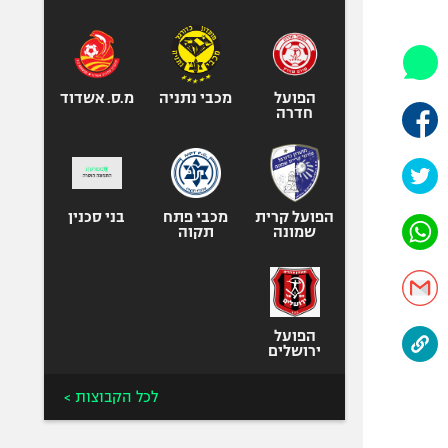
היאבקות WWE
אופניים
ספורט מוטורי
כדורמים
הפועל
מכבי נתניה
מ.ס. אשדוד
חדרה
פוטבול אמריקאי NFL
בייסבול MLB
ספורט אתגרי
ואקסטרים
הפועל קרית
מכבי פתח
בני סכנין
שמונה
תקוה
אומנויות לחימה
גיימינג E-Sports
הפועל
ירושלים
לכל הקבוצות >