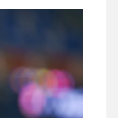
משתתפים וזוכים בפרסים
מכבי ת
הפועל 
תקנון משתתפים וזוכים בפרסים
הפועל 
תקנון עבור פעילות אלקטרה
הפועל 
תקנון עבור פעילות ספורט 1 – "מרלן"
מכבי נ
טניס
בני יהו
גיימינג E-Sports
תנאי שימוש
מדיניות פרטיות
תקנון פעילות ספורט 1
רשיון להקרנה פומבית לבית עסק
הצטרפות לחבילת הערוצים
לוח דרושים – ג'ובנט
תגיות