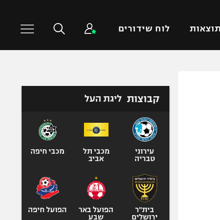
וצאות
לוח שידורים
כדורסל עולמי
ענפים נוספים
קבוצות
ליגת העל
NBA
טניס
יורוליג
כדוריד
יורוקאפ
כדורעף
שחייה
עירוני
מכבי תל
מכבי חיפה
טבריה
אביב
ג'ודו
אגרוף
ספורט אולימפי
UFC
בית"ר
הפועל באר
הפועל חיפה
ירושלים
שבע