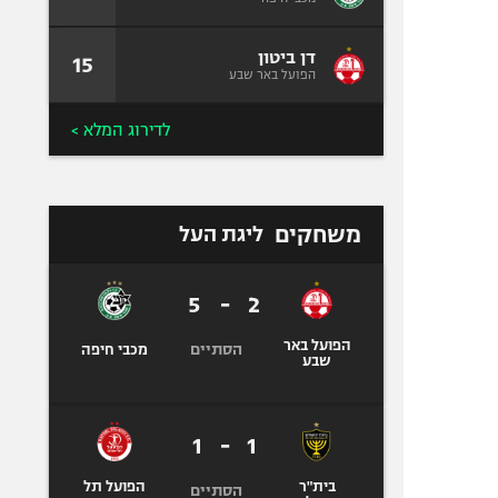
דן ביטון
15
הפועל באר שבע
לדירוג המלא >
משחקים
ליגת העל
5
-
2
הפועל באר
הסתיים
מכבי חיפה
שבע
1
-
1
בית"ר
הפועל תל
הסתיים