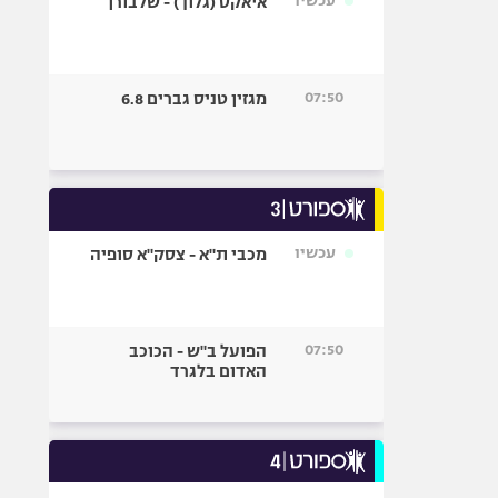
עכשיו
איאקס (גלוך) - שלבורן
07:50
מגזין טניס גברים 6.8
עכשיו
מכבי ת"א - צסק"א סופיה
07:50
הפועל ב"ש - הכוכב
האדום בלגרד