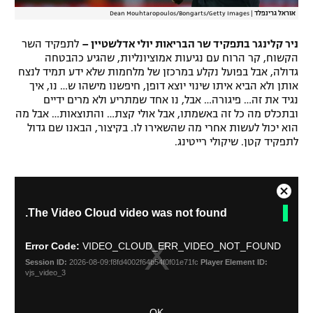
אוראל גרינפלד
|
Dean Mouhtaropoulos/Bongarts/Getty Images
ניר קלינגר בתפקיד שר הבריאות יולי אדלשטיין –
לתפקיד השר
הקשוח, קר הרוח עם נגיעות אמוציונליות, שהגיע כהבטחה
גדולה, אבל בפועל נקלע במרכזן של מלחמות שלא ידע תמיד לנצח
אותן ולא הביא איתו שינוי יוצא דופן, חיפשנו מישהו ש… נו, איך
נגיד את זה… פיגורה… אבל, נו אחד שמתריע ולא מרים ידיים
ובתכלס מה כל זה באשמתו, אבל אולי קצת… והתוצאות… אבל מה
הוא יכול לעשות אחרי מה שהשאירו לו. בקיצור, הבאנו שם גדול
לתפקיד קטן. שיקולי רייטינג.
C
T
The Video Cloud video was not found.
l
h
o
i
s
s
Error Code:
VIDEO_CLOUD_ERR_VIDEO_NOT_FOUND
i
e
Session ID:
2026-08-09:f8fd4002f64b54f0f01e71fc
Player Element ID:
s
M
vjs_video_3
a
o
m
d
OK
o