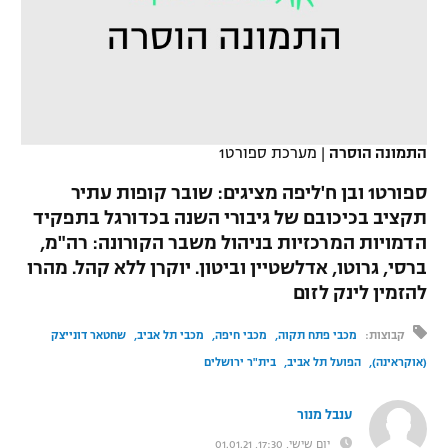
כדורסל נשים
נבחרת ישראל
יורוליג
ליגה ספרדית
טניס
VOD
מכבי תל אביב
מכבי חיפה
יורוקאפ
ליגה איטלקית
כדוריד
הפועל חולון
בית"ר ירושלים
רץ ברשת
ליגה צרפתית
התמונה הוסרה
|
מערכת ספורט1
כדורעף
הפועל ירושלים
מכבי תל אביב
ליגה הולנדית
ספורט1 ובן ח'ליפה מציגים: שובר קופות עתיר
שחייה
תוצאות
דני אבדיה
תקציב בכיכובם של גיבורי השנה בכדורגל בתפקיד
הפועל תל אביב
ליגה טורקית
הדמויות המרכזיות בניהול משבר הקורונה: רה"מ,
ג'ודו
הפועל חיפה
ברסי, גרוטו, אדלשטיין וביטון. יוקרן ללא קהל. מהרו
לוח שידורים
ליגה סינית
להזמין לינק לזום
אגרוף
הפועל באר שבע
ליגה ברזילאית
קבוצות:
מכבי פתח תקוה
מכבי חיפה
מכבי תל אביב
שחטאר דונייצק
ברחבה
ספורט אולימפי
מכבי נתניה
(אוקראינה)
הפועל תל אביב
בית"ר ירושלים
ליגות נוספות
UFC
"מעל הליגה" – פודקאסט
בני יהודה
ענבל מנור
היאבקות WWE
יום שישי, 17:30, 01.01.21