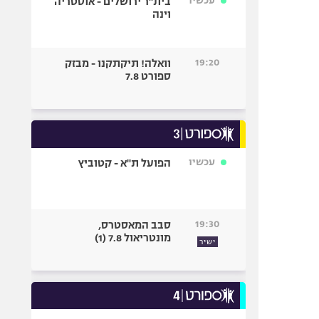
עכשיו
בית"ר ירושלים - אוסטריה
וינה
19:20
וואלה! תיקתקנו - מבזק
ספורט 7.8
עכשיו
הפועל ת"א - קטוביץ
19:30
סבב המאסטרס,
מונטריאול 7.8 (1)
ישיר