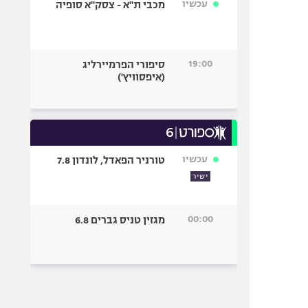
עכשיו
מכבי ת"א - צסק"א סופיה
19:00
סיפורי הפרמיירליג
(איפסוויץ')
עכשיו
טורניר הפאדל, לונדון 7.8
ישיר
00:00
מגזין טניס גברים 6.8