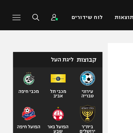
וצאות
לוח שידורים
כדורסל עולמי
ענפים נוספים
קבוצות
ליגת העל
NBA
טניס
יורוליג
כדוריד
יורוקאפ
כדורעף
שחייה
עירוני
מכבי תל
מכבי חיפה
טבריה
אביב
ג'ודו
אגרוף
ספורט אולימפי
UFC
בית"ר
הפועל באר
הפועל חיפה
ירושלים
שבע