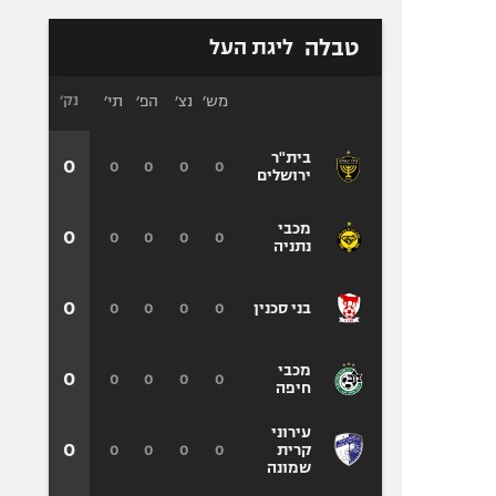
טבלה
ליגת העל
מש׳
נצ׳
הפ׳
תי׳
נק׳
בית"ר
0
0
0
0
0
ירושלים
מכבי
0
0
0
0
0
נתניה
0
0
0
0
0
בני סכנין
מכבי
0
0
0
0
0
חיפה
עירוני
0
0
0
0
0
קרית
שמונה