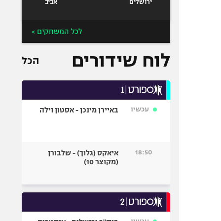
ירושלים
אביב
לכל המשחקים >
לוח שידורים
הכל
עכשיו
באיירן מינכן - אסטון וילה
18:50
איאקס (גלוך) - שלבורן
(מקוצר 10)