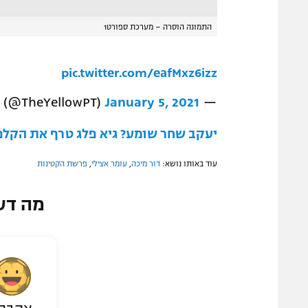
התמונה הוסרה – מערכת ספורט1
pic.twitter.com/eafMxz6izz
January 5, 2021
— MaTa (@TheYellowPT)
יעקב שחר שומע? גיא פלג טרף את הקלפ
עוד באותו נושא:
דור מיכה
,
עומר אצילי
,
פרשת הקטינות
מה דע