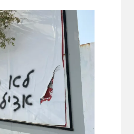
משתתפים וזוכים בפרסים
מכבי ת
הפועל 
תקנון משתתפים וזוכים בפרסים
הפועל 
תקנון עבור פעילות אלקטרה
הפועל 
תקנון עבור פעילות ספורט 1 – "מרלן"
מכבי נ
טניס
בני יהו
גיימינג E-Sports
תנאי שימוש
מדיניות פרטיות
תקנון פעילות ספורט 1
רשיון להקרנה פומבית לבית עסק
הצטרפות לחבילת הערוצים
לוח דרושים – ג'ובנט
תגיות