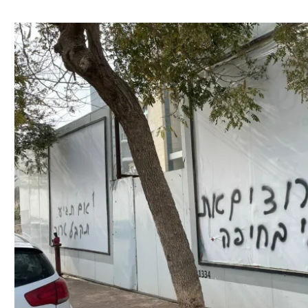
ל אביב
ליגה טורקית
תל אביב
ליגה סינית
חיפה
ליגה ברזילאית
באר שבע
ליגות נוספות
תניה
דה