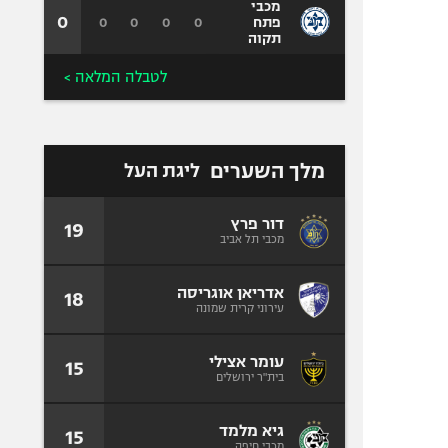
מכבי
0
0
0
0
0
פתח
תקוה
לטבלה המלאה >
מלך השערים
ליגת העל
דור פרץ
19
מכבי תל אביב
אדריאן אוגריסה
18
עירוני קרית שמונה
עומר אצילי
15
בית"ר ירושלים
גיא מלמד
15
מכבי חיפה