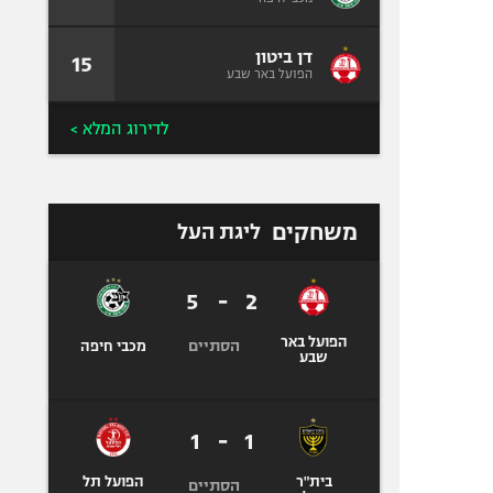
דן ביטון
15
הפועל באר שבע
לדירוג המלא >
משחקים
ליגת העל
5
-
2
הפועל באר
הסתיים
מכבי חיפה
שבע
1
-
1
בית"ר
הפועל תל
הסתיים