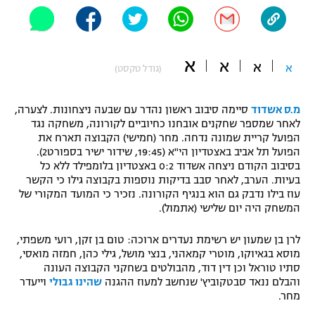
"מחצית בשכונה" – פודקאסט
אופניים
א
ספורט מוטורי
א
משתתפים וזוכים בפרסים
א
א
(גודל טקסט)
כדורמים
תקנון משתתפים וזוכים בפרסים
מ.ס אשדוד
סיימה סיבוב ראשון נהדר עם שבעה ניצחונות. לצערה,
טניס
לאחר שמספר שחקנים אובחנו כחיוביים לקורונה, משחקה נגד
פוטבול אמריקאי NFL
הפועל קריית שמונה נדחה. מחר (חמישי) הקבוצה תארח את
תקנון עבור פעילות אלקטרה
הפועל תל אביב באצטדיון הי"א (19:45, שידור ישיר בספורט2).
גיימינג E-Sports
בייסבול MLB
בסיבוב הקודם ניצחה אשדוד 0:2 באצטדיון בלומפילד ללא כל
תקנון עבור פעילות ספורט 1 – "מרלן"
בעיות. הערב, לאחר סבב בדיקות נוספות בקבוצה גילו כי הקשר
עוז בילו נדבק גם הוא בנגיף הקורונה. נזכיר כי המועד המקורי של
ספורט אתגרי ואקסטרים
המשחק היה יום שלישי (אתמול).
תנאי שימוש
אומנויות לחימה
לרן בן שמעון יש רשימת נעדרים ארוכה: טום בן זקן, רועי משפתי,
מוסא בגאיוקו, מוטרי קמאהני, בנצי מושל, גילי כהן, חמזה מואסי,
מדיניות פרטיות
גיימינג E-Sports
סתיו טוראל וכן דין דוד, מהבולטים בשחקני הקבוצה העונה
והבלם ננאד סבטקוביץ' שנחשב למעוז ההגנה
שהינו גבולי
וייעדר
מחר.
תקנון פעילות ספורט 1