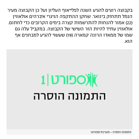
רשיון להקרנה פומבית לבית עסק
בקבוצה רוצים להגיע השנה לפלייאוף העליון ועל כן הקבוצה מעיר
הנמל תתחזק בינואר. שחקן ההתקפה הניגרי איברהים אולאווין
הצטרפות לחבילת הערוצים
(22) אמור להנחות להתרשמות קצרה בימים הקרובים כדי לחתום.
אולאווין עתיד להיות הזר השישי של הקבוצה. במקביל עלה גם
שמו של ממאדו הרונה קמארה (19) שעשוי להגיע למבחנים אף
לוח דרושים – ג'ובנט
הוא.
תגיות
המגזין
התמונה הוסרה – מערכת ספורט1