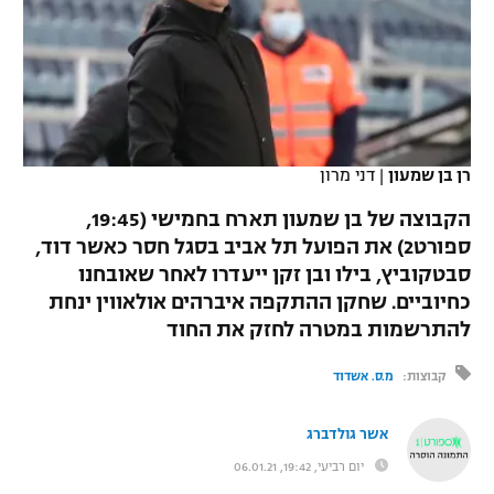
כדורסל נשים
נבחרת ישראל
יורוליג
ליגה ספרדית
טניס
VOD
מכבי תל אביב
מכבי חיפה
יורוקאפ
ליגה איטלקית
כדוריד
הפועל חולון
בית"ר ירושלים
רץ ברשת
ליגה צרפתית
כדורעף
רן בן שמעון
|
דני מרון
הפועל ירושלים
מכבי תל אביב
ליגה הולנדית
הקבוצה של בן שמעון תארח בחמישי (19:45,
שחייה
תוצאות
דני אבדיה
הפועל תל אביב
ספורט2) את הפועל תל אביב בסגל חסר כאשר דוד,
ליגה טורקית
סבטקוביץ, בילו ובן זקן ייעדרו לאחר שאובחנו
ג'ודו
הפועל חיפה
לוח שידורים
כחיוביים. שחקן ההתקפה איברהים אולאווין ינחת
ליגה סינית
אגרוף
להתרשמות במטרה לחזק את החוד
הפועל באר שבע
ליגה ברזילאית
ברחבה
קבוצות:
מ.ס. אשדוד
ספורט אולימפי
מכבי נתניה
ליגות נוספות
UFC
אשר גולדברג
"מעל הליגה" – פודקאסט
בני יהודה
יום רביעי, 19:42, 06.01.21
היאבקות WWE