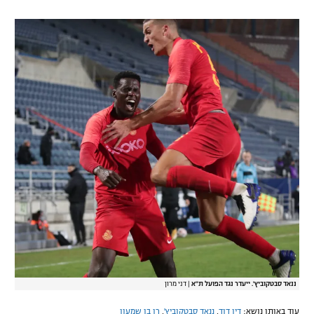
ננאד סבטקוביץ'. ייעדר נגד הפועל ת"א
|
דני מרון
עוד באותו נושא:
דין דוד
,
ננאד סבטקוביץ'
,
רן בן שמעון