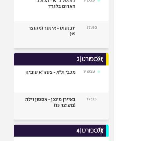
עכשיו
הפועל ב"ש - הכוכב
האדום בלגרד
17:50
יובנטוס - אינטר (מקוצר
15)
עכשיו
מכבי ת"א - צסק"א סופיה
17:35
באיירן מינכן - אסטון וילה
(מקוצר 15)