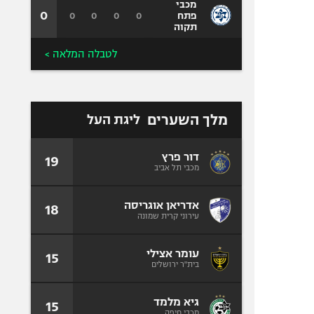
מכבי
0
0
0
0
0
פתח
תקוה
לטבלה המלאה >
מלך השערים
ליגת העל
דור פרץ
19
מכבי תל אביב
אדריאן אוגריסה
18
עירוני קרית שמונה
עומר אצילי
15
בית"ר ירושלים
גיא מלמד
15
מכבי חיפה