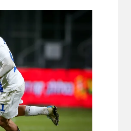
משתתפים וזוכים בפרסים
מכבי ת
הפועל 
תקנון משתתפים וזוכים בפרסים
הפועל 
תקנון עבור פעילות אלקטרה
הפועל 
תקנון עבור פעילות ספורט 1 – "מרלן"
מכבי נ
טניס
בני יהו
גיימינג E-Sports
תנאי שימוש
מדיניות פרטיות
תקנון פעילות ספורט 1
רשיון להקרנה פומבית לבית עסק
הצטרפות לחבילת הערוצים
לוח דרושים – ג'ובנט
תגיות