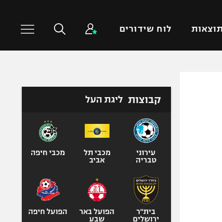
וצאות
לוח שידורים
כדורסל עולמי
ענפים נוספים
קבוצות
ליגת העל
NBA
טניס
יורוליג
כדוריד
יורוקאפ
כדורעף
שחייה
עירוני
מכבי תל
מכבי חיפה
טבריה
אביב
ג'ודו
אגרוף
ספורט אולימפי
UFC
בית"ר
הפועל באר
הפועל חיפה
ירושלים
שבע