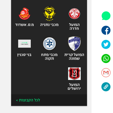
היאבקות WWE
אופניים
ספורט מוטורי
כדורמים
הפועל
מכבי נתניה
מ.ס. אשדוד
חדרה
פוטבול אמריקאי NFL
בייסבול MLB
ספורט אתגרי
ואקסטרים
הפועל קרית
מכבי פתח
בני סכנין
שמונה
תקוה
אומנויות לחימה
גיימינג E-Sports
הפועל
ירושלים
לכל הקבוצות >