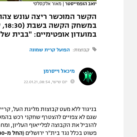
יואב הופמייסטר
|
מאור אלקסלסי
המגזין
במועדון אופטימיים: "בבית שלנו
קבוצות:
הפועל קרית שמונה
מיכאל וייסרמן
יום שישי, 08:54, 22.01.21
בניגוד ללא מעט קבוצות מליגת העל, קרי
שגם לא צפויים להצטרף שחקני רכש בהמשך
להוביל את הקבוצה לפלייאוף העליון, ומח
פשוט בכלל נגד בית"ר ירושלים (
החל מ-18:30, שידור ישיר בספורט3