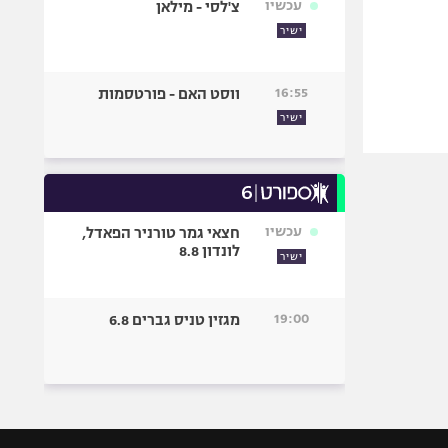
עכשיו
צ'לסי - מילאן
ישיר
16:55
ווסט האם - פורטסמות
ישיר
עכשיו
חצאי גמר טורניר הפאדל,
לונדון 8.8
ישיר
19:00
מגזין טניס גברים 6.8