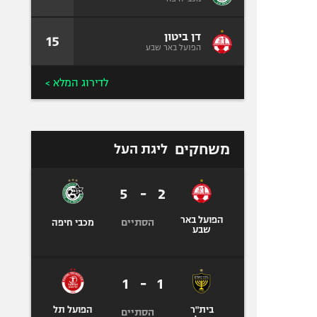
דן ביטון
15
הפועל באר שבע
לדירוג המלא >
משחקים
ליגת העל
5
-
2
הפועל באר
הסתיים
מכבי חיפה
שבע
1
-
1
בית"ר
הפועל תל
הסתיים