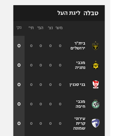
טבלה
ליגת העל
מש׳
נצ׳
הפ׳
תי׳
נק׳
בית"ר
0
0
0
0
0
ירושלים
מכבי
0
0
0
0
0
נתניה
0
0
0
0
0
בני סכנין
מכבי
0
0
0
0
0
חיפה
עירוני
0
0
0
0
0
קרית
שמונה