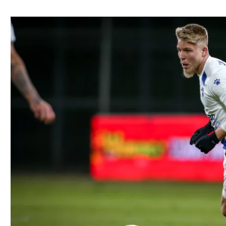
ל אביב
ליגה טורקית
תל אביב
ליגה סינית
חיפה
ליגה ברזילאית
באר שבע
ליגות נוספות
תניה
דה