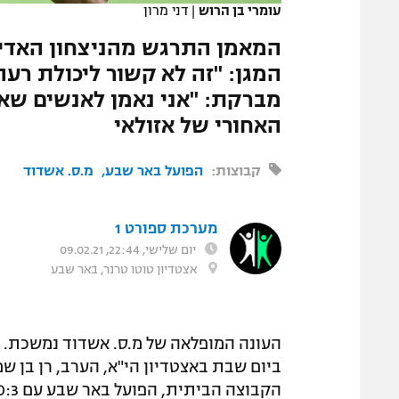
עומרי בן הרוש
|
דני מרון
המגזין
המאמן התרגש מהניצחון האדיר
המגן: "זה לא קשור ליכולת רעה
מברקת: "אני נאמן לאנשים שאנ
האחורי של אזולאי
קבוצות:
הפועל באר שבע
מ.ס. אשדוד
מערכת ספורט 1
יום שלישי, 22:44, 09.02.21
אצטדיון טוטו טרנר, באר שבע
העונה המופלאה של מ.ס. אשדוד נמשכת. א
ביום שבת באצטדיון הי"א, הערב, רן בן שמע