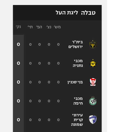
טבלה
ליגת העל
מש׳
נצ׳
הפ׳
תי׳
נק׳
בית"ר
0
0
0
0
0
ירושלים
מכבי
0
0
0
0
0
נתניה
0
0
0
0
0
בני סכנין
מכבי
0
0
0
0
0
חיפה
עירוני
0
0
0
0
0
קרית
שמונה