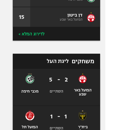
דן ביטון
15
הפועל באר שבע
לדירוג המלא >
משחקים
ליגת העל
5
-
2
הפועל באר
הסתיים
מכבי חיפה
שבע
1
-
1
בית"ר
הפועל תל
הסתיים