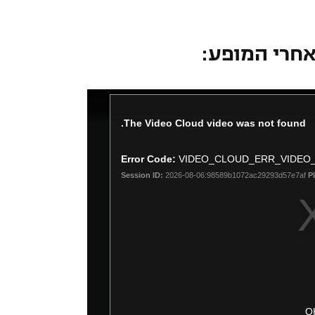
אחרי המופע:
The Video Cloud video was not found.
Error Code:
VIDEO_CLOUD_ERR_VIDEO
Session ID:
2026-08-06:98589b1072ac29293d57e7af
P
O