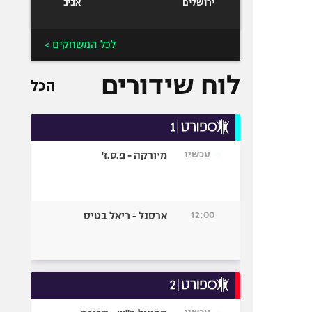
ירושלים
אביב
לכל המשחקים >
לוח שידורים
הכל
עכשיו
מיורקה - פ.ס.ז'
12:00
ארסנל - ריאל בטיס