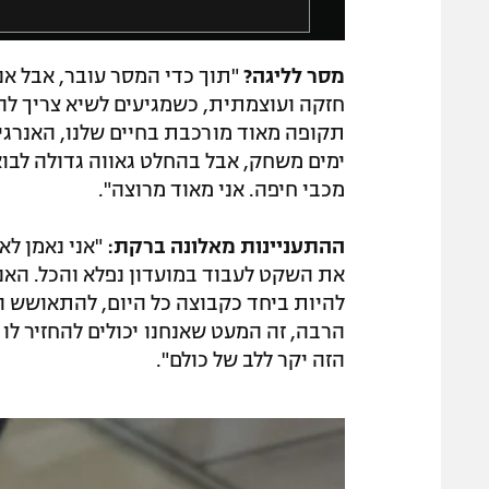
o
w
g
i
מסר לליגה?
"תוך כדי המסר עובר, אבל אנח
n
חזקה ועוצמתית, כשמגיעים לשיא צריך להב
d
תקופה מאוד מורכבת בחיים שלנו, האנרגיה 
o
w
מכבי חיפה. אני מאוד מרוצה".
.
ההתעניינות מאלונה ברקת:
"אני נאמן לא
את השקט לעבוד במועדון נפלא והכל. האנשי
להיות ביחד כקבוצה כל היום, להתאושש וכ
הרבה, זה המעט שאנחנו יכולים להחזיר לו 
הזה יקר ללב של כולם".