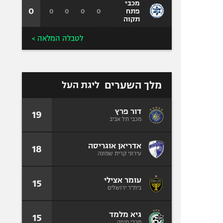
מכבי
0
0
0
0
0
פתח
תקוה
לטבלה המלאה >
מלך השערים
ליגת העל
דור פרץ
19
מכבי תל אביב
אדריאן אוגריסה
18
עירוני קרית שמונה
עומר אצילי
15
בית"ר ירושלים
גיא מלמד
15
מכבי חיפה