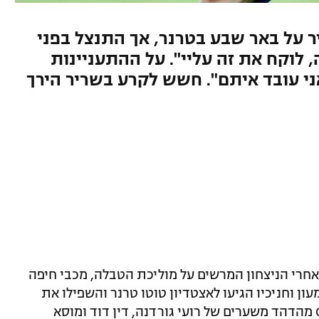
 על באר שבע בטרנר, אך התנצל בפני
, לוקח את זה עליי". על ההתעניינות
י עובד איתם". חשש לקרע בשריר הירך
חרי הניצחון המרשים על מוליכת הטבלה, מכבי חיפה
ון וחניכיו הגיעו לאצטדיון טוטו טרנר והשפילו את
הקבוצה הביתית, הפועל באר שבע עם 0:3 מהדהד משערים של רועי גורדנה, דין דוד ומוסא