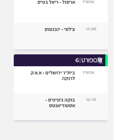
עכשיו
ארסנל - ריאל בטיס
11:00
צ'לסי - יובנטוס
עכשיו
בית"ר ירושלים - א.א.ק
לרנקה
12:10
בוקה ג'וניורס -
אסטודיאנטס