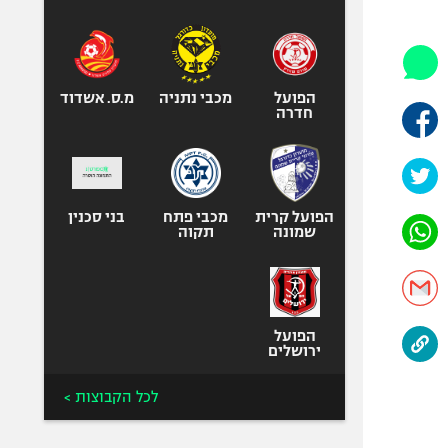
היאבקות WWE
אופניים
ספורט מוטורי
כדורמים
הפועל
מכבי נתניה
מ.ס. אשדוד
חדרה
פוטבול אמריקאי NFL
בייסבול MLB
ספורט אתגרי
ואקסטרים
הפועל קרית
מכבי פתח
בני סכנין
שמונה
תקוה
אומנויות לחימה
גיימינג E-Sports
הפועל
ירושלים
לכל הקבוצות >