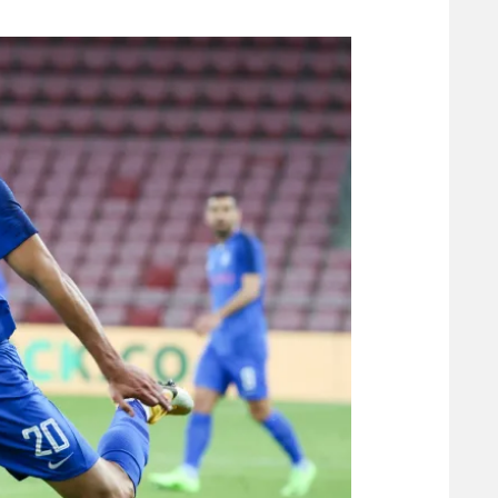
משתתפים וזוכים בפרסים
מכבי ת
הפועל 
תקנון משתתפים וזוכים בפרסים
הפועל 
תקנון עבור פעילות אלקטרה
הפועל 
תקנון עבור פעילות ספורט 1 – "מרלן"
מכבי נ
טניס
בני יהו
גיימינג E-Sports
תנאי שימוש
מדיניות פרטיות
תקנון פעילות ספורט 1
רשיון להקרנה פומבית לבית עסק
הצטרפות לחבילת הערוצים
לוח דרושים – ג'ובנט
תגיות