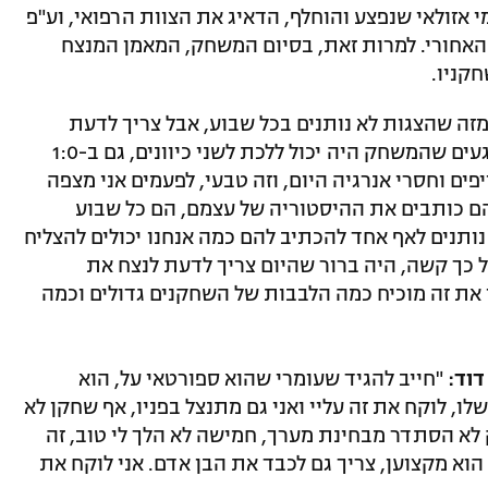
 אזולאי שנפצע והוחלף, הדאיג את הצוות הרפואי, וע"פ
האחורי. למרות זאת, בסיום המשחק, המאמן המנצח
קניו.
מזה שהצגות לא נותנים בכל שבוע, אבל צריך לדעת
לנצח. אני צריך להיות אמיתי וריאלי, היו רגעים שהמשחק היה יכול ללכת לשני כיוונים, גם ב-1:0
יפים וחסרי אנרגיה היום, וזה טבעי, לפעמים אני מצפה
 הם כותבים את ההיסטוריה של עצמם, הם כל שבוע
ותנים לאף אחד להכתיב להם כמה אנחנו יכולים להצליח
כל כך קשה, היה ברור שהיום צריך לדעת לנצח את
את זה מוכיח כמה הלבבות של השחקנים גדולים וכמה
דוד:
"חייב להגיד שעומרי שהוא ספורטאי על, הוא
לו, לוקח את זה עליי ואני גם מתנצל בפניו, אף שחקן לא
לא הסתדר מבחינת מערך, חמישה לא הלך לי טוב, זה
 הוא מקצוען, צריך גם לכבד את הבן אדם. אני לוקח את