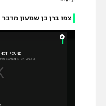
זה עליי".
צפו ברן בן שמעון מדבר 
T
C
h
l
o
i
_NOT_FOUND
s
s
e
layer Element ID:
vjs_video_3
i
M
s
o
a
d
a
m
l
o
D
d
i
a
a
l
l
K