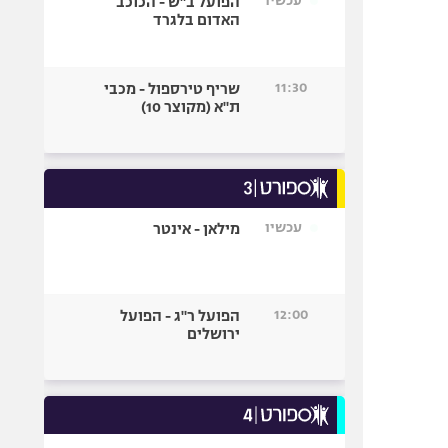
עכשיו
הפועל ב"ש - הכוכב
האדום בלגרד
11:30
שריף טירספול - מכבי
ת"א (מקוצר 10)
עכשיו
מילאן - אינטר
12:00
הפועל ר"ג - הפועל
ירושלים