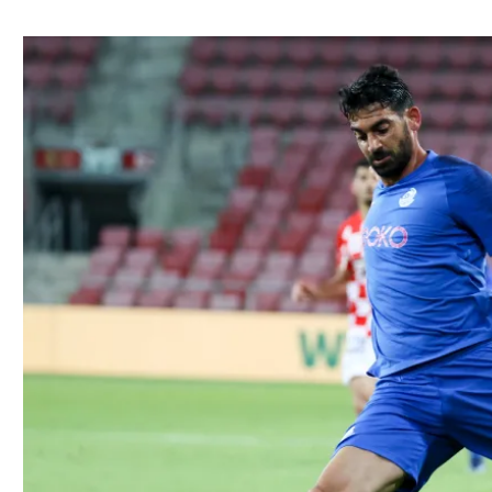
ל אביב
ליגה טורקית
תל אביב
ליגה סינית
חיפה
ליגה ברזילאית
באר שבע
ליגות נוספות
תניה
דה