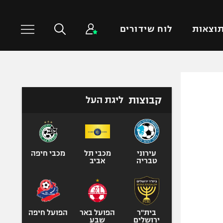
וצאות
לוח שידורים
כדורסל עולמי
ענפים נוספים
קבוצות
ליגת העל
NBA
טניס
יורוליג
כדוריד
יורוקאפ
כדורעף
שחייה
עירוני
מכבי תל
מכבי חיפה
טבריה
אביב
ג'ודו
אגרוף
ספורט אולימפי
UFC
בית"ר
הפועל באר
הפועל חיפה
ירושלים
שבע