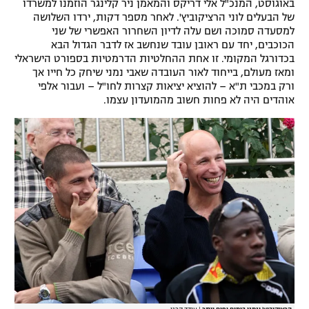
באוגוסט, המנכ"ל אלי דריקס והמאמן ניר קלינגר הוזמנו למשרדו
רשיון להקרנה פומבית לבית עסק
של הבעלים לוני הרציקוביץ'. לאחר מספר דקות, ירדו השלושה
למסעדה סמוכה ושם עלה לדיון השחרור האפשרי של שני
הכוכבים, יחד עם ראובן עובד שנחשב אז לדבר הגדול הבא
הצטרפות לחבילת הערוצים
בכדורגל המקומי. זו אחת ההחלטיות הדרמטיות בספורט הישראלי
ומאז מעולם, בייחוד לאור העובדה שאבי נמני שיחק כל חייו אך
לוח דרושים – ג'ובנט
ורק במכבי ת"א – להוציא יציאות קצרות לחו"ל – ועבור אלפי
אוהדים היה לא פחות חשוב מהמועדון עצמו.
תגיות
המגזין