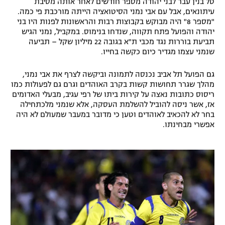
טל בנין עבר לבני יהודה מספר חודשים לאחר אותה מסיבת
עיתונאים, אבל עם אבי נמני הסיטואציה הייתה מורכבת פי כמה.
"מספר 8" היה מבוקש בקבוצות רבות והראשונות לפנות היו בני
יהודה והפועל פתח תקווה, שנדחו בנימוס. במקביל, נמני הגיש
תביעת בוררות נגד מכבי ת"א בגובה 22 מיליון שקל – תביעה
שנמני עצמו מגדיר כיום כקשה בחייו.
גם הפועל תל אביב נכנסה לתמונה וביקשה לצרף את אבי נמני,
מהלך שגרר תחושות קשות בקרב האוהדים וגרם גם לפעולות כמו
ריסוס כתובות נאצה על קירות ביתו של רפי עגיב, מבעלי האדומים
אז, אשר ניסה להוביל להשלמת העסקה, אלא שנמני מלכתחילה
בחר לא להכאיב לאוהדים וטען כי מדובר במעבר שמעולם לא היה
אפשרי מבחינתו.