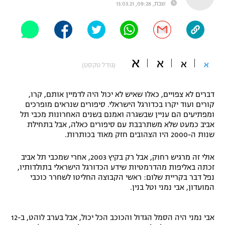
שבת, 09:28, 13.03.21
"מחצית בשכונה" – פודקאסט
אופניים
ספורט מוטורי
משתתפים וזוכים בפרסים
א
א
א
א
(גודל טקסט)
כדורמים
תקנון משתתפים וזוכים בפרסים
טניס
פוטבול אמריקאי NFL
דברים לא צפויים, כאלו שאיש לא יכול היה לדמיין אותם, קרו,
תקנון עבור פעילות אלקטרה
קורים ועוד יקרו בכדורגל הישראלי. סיפורים שנראים מופרכים
ומפתיעים הם עניין שבשגרה ואמנם בשנים האחרונות מכבי תל
גיימינג E-Sports
בייסבול MLB
אביב כמעט שלא משתרבבת עם סיפורים כאלה, אבל בתחילת
תקנון עבור פעילות ספורט 1 – "מרלן"
שנות ה-2000 היו הצהובים חזק מאוד בכותרות.
ספורט אתגרי ואקסטרים
תנאי שימוש
אולי זה מרגיש רחוק, אבל רק בקיץ 2003, אחרי שמכבי תל אביב
אומנויות לחימה
זכתה באליפות מהדרמטיות שידע הכדורגל הישראלי בתולדותיו,
נפל דבר בקריית שלום: ראשי הקבוצה החליטו לשחרר כוכבי
מדיניות פרטיות
המועדון, אבי נמני וטל בנין.
גיימינג E-Sports
תקנון פעילות ספורט 1
אבי נמני היה הסמל הגדול והכוכב הכל יכול, אבל בערב לוהט, ב-12