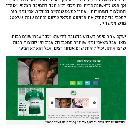
אף פגש לראשונה בחייו את מכבי ת"א וזכה לתמיכה מאלפי "אוהדי
החולצות השחורות". אחרי כמעט שנתיים בבית"ר, אבי נמני חזר
למכבי כדי להוביל את פרויקט הגלאקטיקוס ובתום עונת 2007/8
פרש ממשחק.
יעקב שחר סיפר השבוע בתגובה לידיעה: "כבר עברו שנים רבות
מאז, אבל כשאבי נמני שוחרר ממכבי תל אביב היו קבוצות רבות
שרצו אותו. יכול להיות שגם אנחנו רצינו, אבל הוא לא הגיע".
ההודעה של מכבי חיפה על צירוף אבי נמני
|
מכבי חיפה, האתר הרשמי