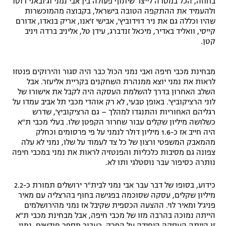
בחוזה, הכל במטרה לייצר שיתוף פעולה בין אבי נמני וג'ובאני רוסו
ולהעמיד את ההתקפה הטובה בישראל, בקבוצה מהמוכשרות
שהיו וכללה גם את ניר דוידוביץ', אבישי ז'אנו, אריק בנאדו, אדורם
קייסי, וואליד באדיר, מיכאל זנדברג, עידן טל, אליניב ברדה ויניב
קטן.
מבחינת מכבי חיפה ואבי נמני הכול כבר היה סגור והירוקים פנטזו
לראות את נמני יוצא ממנהרת השחקנים בקריית אליעזר. אבל
השלב האחרון בדרך להשלמת העסקה היה לקבל את אישורו של
לוני הרציקוביץ'. באופן טבעי, לא רק אוהדי מכבי תל אביב עמדו על
רגליהם האחוריות והתנגדו למהלך – גם הרציקוביץ', שדרש
כשלושה מיליון שקלים עבור שחרור הקפטן שלו. בעלי מכבי ת"א
היה חייב אז כ-1.6 מיליון דולר לנמני על פי פרסומים וכחלק
מהמאבק המשפטי ורצון של כל צד לעמוד על שלו, נמני לא עלה
צפונה גם מסיבות כלכליות והפנטזיה לראות את נמני במכבי חיפה
נותרה כסיפור עבר נוסטלגי ותו לא.
כידוע, בסופו של דבר עבר אבי נמני לבית"ר ירושלים תמורת כ-2.2
מיליון שקלים, עסקה שסוכמה בפגישה בחוף בהרצליה עם מאיר
פניג'ל ומאיר לוי. ההצעה הכספית שקיבל אז נמני מהירושלמים
הייתה נמוכה בהרבה מזו של מכבי חיפה, אבל מבחינת מכבי ת"א
זו הייתה העסקה היחידה על הפרק. כעבור מספר חודשים, נמני