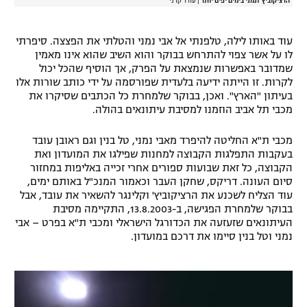
הרציקוביץ' ונמני בימים יפים יותר
|
עודד קרני
עוד באותו לילה, טלפנתי אל אבי נמני והטלתי את הפצצה. סיפרתי
לו על אשר צפוי להתרחש בבוקר והוא השיב שהוא אינו מאמין
שמדובר באפשרות שנמצאת על הפרק, אך הוסיף שהכל יכול
לקרות. זו הייתה ידיעה בלעדית שפורסמה על ידי כותב שורות אלו
בעיתון "הארץ". ואכן, בבוקר שלמחרת כל הכתבים שסיקרו את
מכבי תל אביב הוזמנו למסיבת עיתונאים בהולה.
מכבי ת"א החליטה להיפרד מאבי נמני, טל בנין וגם ראובן עובד
בעקבות התפלגות הקבוצה למחנות שפילגו את המועדון ואת
הקבוצה, כל זאת שבועות ספורים אחרי זכייה באליפות במחזור
סיום העונה. דריקס, שחקן העבר וכאמור המנכ"ל באותם ימים,
עוד הצליח לשכנע את הרציקוביץ' וקלינגר להשאיר את עובד, אבל
בבוקר שלמחרת הפגישה, ב-13.8.2003, התקיימה מסיבת
העיתונאים שזעזעה את הכדורגל הישראלי ומכבי ת"א בפרט – אבי
נמני וטל בנין סיימו את דרכם במועדון.