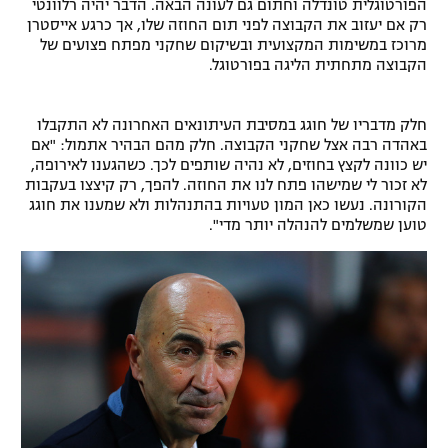
הפורטוגלית טונדלה וחתום גם לעונה הבאה. הדבר יהיה רלוונטי
רשיון להקרנה פומבית לבית עסק
רק אם יעזוב את הקבוצה לפני תום החוזה שלו, אך כרגע אייסטרן
מרוכז במשימות המקצועית ובשיקום שחקני מפתח פצועים של
הקבוצה מתחתית הליגה בפורטוגל.
הצטרפות לחבילת הערוצים
לוח דרושים – ג'ובנט
חלק מדבריו של חוגג במסיבת העיתונאים האחרונה לא התקבלו
באהדה רבה אצל שחקני הקבוצה. חלק מהם הבהיר אתמול: "אם
יש כוונה לקצץ בחוזים, לא נהיה שותפים לכך. כשהגענו לאירופה,
תגיות
לא זכור לי שמישהו פתח לנו את החוזה. להפך, רק קיצצו בעקבות
הקורונה. נעשו כאן המון טעויות בהתנהלות ולא שמענו את חוגג
המגזין
טוען שמשלמים להנהלה יותר מדי".