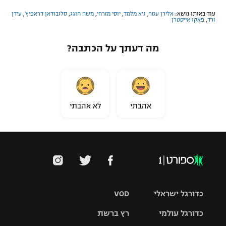
עוד באותו נושא:
אלירן עטר
,
גיא מלמד
,
יוסי מזרחי
,
משה חוגג
,
סלובודאן דראפיץ'
,
עידן
ורד
,
פאקו אייסטרן
מה דעתך על הכתבה?
אהבתי
לא אהבתי
כדורגל ישראלי
VOD
כדורגל עולמי
רץ ברשת
ליגת העל