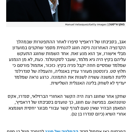
פאקו אייסטרן
|
Manuel Velasquez/Getty Images
אגב, בסביבתו של דראפיץ' סיפרו לאחר ההתפטרות שבמהלך
הקדנציה האחרונה ניסה חוגג להנחית מספר שחקנים במועדון
מבלי אישורו, אך הוא מנע זאת. אחד השמות שחוגג התעקש
עליהם בקיץ היה גיא מלמד, שעבר לסקוטלנד. כעת, לא מן הנמנע
שמלמד שמסיים חוזה יקבל פניה בקיץ. כזכור, אתמול פורסם כי
חלוץ סט. ג'ונסטון מעורר עניין באנגליה, והעפלה של סנדרלנד
לליגת המשנה עשויה לשנות את התמונה. כרגע נראה שמלמד
יעדיף לא לשחק בליגה האנגלית השלישית.
שחקן אחר שחוגג רצה היה הקשר האחורי הברזילאי, סנדרו, אקס
טוטנהאם. בפגישה עם חוגג, כך טוענים בסביבתו של דראפיץ',
המאמן הבהיר שאין טעם לצרף קשר עבורי מבוגר יחסית ושנמצא
אחרי השיא (כיום סנדרו בן 32).
הפרסום כאן אתמול סביב
ההחלטה של חוגג
להיפרד מטל בן חיים