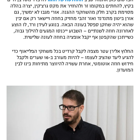
בקיץ, להחתים במקומו זר ולהחזיר את מקס גרצ'קין, יצרה בהלה
מסוימת בקרב חלק מהשחקני ההגנה. אורי מגבו לא ימשיך, גם
אורן ביטון מתנדנד ואור זהבי מחזיק בחוזה ויישאר רק אם יבין
שהוא יהיה שחקן ספסל בעונה הבאה. בנוגע לעידן ורד, לו הוצע
לאחרונה חוזה לשנתיים – השבוע ייכנסו המגעים להילוך גבוה,
כשייתכן שהקפטן אף יקבל אופציה בחוזה לעונה שלישית.
החלוץ אלירן עטר מצפה לקבל קרדיט בכל משחקי הפלייאוף כדי
להגיע ליעד שהציב לעצמו – להיות מעורב ב-16 שערים ולקבל
חידוש חוזה אוטומטי, אחרת עשויה להיווצר מתיחות בינו לבין
המועדון.