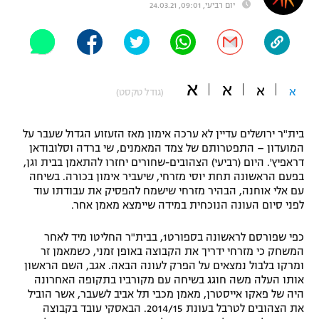
יום רביעי, 09:01, 24.03.21
"מחצית בשכונה" – פודקאסט
אופניים
ספורט מוטורי
משתתפים וזוכים בפרסים
א
א
א
א
(גודל טקסט)
כדורמים
תקנון משתתפים וזוכים בפרסים
טניס
פוטבול אמריקאי NFL
בית"ר ירושלים עדיין לא ערכה אימון מאז הזעזוע הגדול שעבר על
תקנון עבור פעילות אלקטרה
המועדון – התפטרותם של צמד המאמנים, שי ברדה וסלובודאן
דראפיץ'. היום (רביעי) הצהובים-שחורים יחזרו להתאמן בבית וגן,
גיימינג E-Sports
בייסבול MLB
בפעם הראשונה תחת יוסי מזרחי, שיעביר אימון בכורה. בשיחה
תקנון עבור פעילות ספורט 1 – "מרלן"
עם אלי אוחנה, הבהיר מזרחי שישמח להפסיק את עבודתו עוד
ספורט אתגרי ואקסטרים
לפני סיום העונה הנוכחית במידה שיימצא מאמן אחר.
תנאי שימוש
אומנויות לחימה
כפי שפורסם לראשונה בספורט1, בבית"ר החליטו מיד לאחר
המשחק כי מזרחי ידריך את הקבוצה באופן זמני, כשמאמן זר
מדיניות פרטיות
ומרקו בלבול נמצאים על הפרק לעונה הבאה. אגב, השם הראשון
גיימינג E-Sports
אותו העלה משה חוגג בשיחה עם מקורביו בתקופה האחרונה
היה של פאקו אייסטרן, מאמן מכבי תל אביב לשעבר, אשר הוביל
תקנון פעילות ספורט 1
את הצהובים לטרבל בעונת 2014/15. הבאסקי עובד בקבוצה