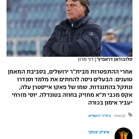
כדורסל נשים
נבחרת ישראל
יורוליג
ליגה ספרדית
טניס
VOD
מכבי תל אביב
מכבי חיפה
יורוקאפ
ליגה איטלקית
כדוריד
הפועל חולון
בית"ר ירושלים
רץ ברשת
ליגה צרפתית
כדורעף
הפועל ירושלים
מכבי תל אביב
ליגה הולנדית
סלובודאן דראפיץ'
|
דני מרון
שחייה
תוצאות
דני אבדיה
הפועל תל אביב
אחרי ההתפטרות מבית"ר ירושלים, בסביבת המאמן
ליגה טורקית
ג'ודו
טוענים: הבעלים ניסה להחתים את מלמד וסנדרו
הפועל חיפה
לוח שידורים
ונתקל בהתנגדות. שמו של פאקו אייסטרן עלה,
ליגה סינית
אגרוף
אקס מכבי ת"א מחזיק בחוזה בטונדלה. יוסי מזרחי
הפועל באר שבע
יעביר אימון בכורה
ליגה ברזילאית
ברחבה
ספורט אולימפי
מכבי נתניה
קבוצות:
בית"ר ירושלים
ליגות נוספות
UFC
"מעל הליגה" – פודקאסט
בני יהודה
איציק יצחקי
היאבקות WWE