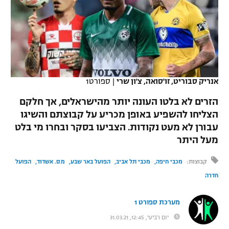
כדורסל נשים
נבחרת ישראל
יורוליג
ליגה ספרדית
טניס
VOD
מכבי תל אביב
מכבי חיפה
יורוקאפ
ליגה איטלקית
כדוריד
הפועל חולון
בית"ר ירושלים
רץ ברשת
ליגה צרפתית
כדורעף
אנריק סבוריט, זו'סואה, צ'ון שרי
|
ספורט1
הפועל ירושלים
מכבי תל אביב
ליגה הולנדית
הזרים לא בלטו העונה יותר מהישראלים, אך חלקם
שחייה
תוצאות
דני אבדיה
הפועל תל אביב
הצליחו להשפיע באופן מכריע על קבוצתם והשיגו
ליגה טורקית
עבורן לא מעט נקודות. הצביעו בסקר ובחרו מי בלט
ג'ודו
הפועל חיפה
לוח שידורים
מעל היתר
ליגה סינית
אגרוף
הפועל באר שבע
קבוצות:
מכבי חיפה
מכבי תל אביב
הפועל באר שבע
מ.ס. אשדוד
הפועל
ליגה ברזילאית
ברחבה
חדרה
ספורט אולימפי
מכבי נתניה
ליגות נוספות
UFC
מערכת ספורט 1
"מעל הליגה" – פודקאסט
בני יהודה
יום רביעי, 12:45, 31.03.21
היאבקות WWE