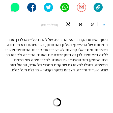
"מחצית בשכונה" – פודקאסט
אופניים
ספורט מוטורי
א
א
משתתפים וזוכים בפרסים
א
א
(גודל טקסט)
כדורמים
תקנון משתתפים וזוכים בפרסים
בסוף השבוע הקרוב רגעי ההכרעה של ליגת העל ייצאו לדרך עם
טניס
פתיחתם של הפלייאוף העליון והתחתון, כשבסיומם נדע מי תזכה
פוטבול אמריקאי NFL
באליפות ומנגד אלו קבוצות לא יישרדו את קרבות התחתית וינשרו
תקנון עבור פעילות אלקטרה
לליגה הלאומית. לכן זה הזמן לסכם את העונה הסדירה ולקבוע מי
גיימינג E-Sports
בייסבול MLB
היה השחקן הזר המצטיין של העונה. למכבי חיפה שני נציגים
תקנון עבור פעילות ספורט 1 – "מרלן"
ברשימה, תוכלו למצוא גם שחקנים ממכבי תל אביב, הפועל באר
שבע, אשדוד וחדרה. הצביעו בסקר וקבעו – מי בלט מעל כולם.
ספורט אתגרי ואקסטרים
תנאי שימוש
אומנויות לחימה
מדיניות פרטיות
גיימינג E-Sports
תקנון פעילות ספורט 1