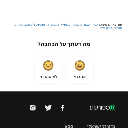
רשיון להקרנה פומבית לבית עסק
הצטרפות לחבילת הערוצים
עוד באותו נושא:
אנריק סבוריט
,
בוגדן פלאניץ'
,
גוסטבו מרמנטיני
,
ז'וסואה
,
טימותי
אוואני
,
צ'רון שרי
לוח דרושים – ג'ובנט
מה דעתך על הכתבה?
תגיות
המגזין
אהבתי
לא אהבתי
כדורגל ישראלי
VOD