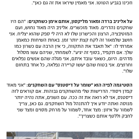
וזכינו בגביע הטוטו. אני מאמין שיראו את זה גם כאן".
על אליניב ברדה ומאור מליקסון, אותם אימן כשחקנים:
"הם היו
שחקנים נהדרים. מאוד מוכשרים. אליניב היה מאוד נחוש, ועם
המוטיבציה, הרצון והכישרון שלו לא היה לי ספק שהוא יצליח. אני
חושב שלמאור זה לקח קצת יותר זמן. באחת השיחות כמאמן
אמרתי לו: "אל תאבד את התקווה, כי אין הרבה עם כשרון כמו
שלך. אם תקפיד, בסוף זה יגיע". לשמחתי, שניהם עשו מסלול
מדהים. היום, כשאני עובד איתם, אני מגלה שהם אנשים נפלאים
וחרוצים. אני בטוח שהם יעשו קריירה נפלאה, כל אחד בתחום
שלו".
הסטיגמה לפיה הוא "שומר על דיסטנס" עם השחקנים:
"אני מאוד
קפדן ויסודי. הדרישות שלי מהשחקנים גבוהות. אם קוראים לזה
דיסטנס, אני לא רואה את זה ככה. עם השנים, אתה נהיה יותר
מנוסה ואתה יודע איך להתנהל מול השחקנים. גם כאן, צריך
לשמור על איזון: מצד אחד, לשמור על מרחק מסוים ומצד שני
לחבק וללטף אותם כשצריך".