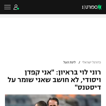
כדורגל ישראלי
ליגת העל
כדורגל עולמי
/
כדורגל ישראלי
ליגת העל
ליגה לאומית
רוני לוי בראיון: "אני קפדן
ליגת האלופות
כדורסל ישראלי
גביע הטוטו
ויסודי, לא חושב שאני שומר על
ליגה אירופית
דיסטנס"
ליגת ווינר סל
ליגיונרים
כדורסל עולמי
ליגה אנגלית
ליגה לאומית
גביע המדינה
NBA
ליגה גרמנית
ענפים נוספים