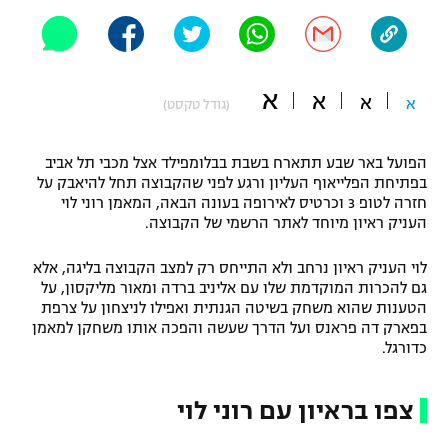
"מחצית בשכונה" – פודקאסט
אופניים
ספורט מוטורי
משתתפים וזוכים בפרסים
א
א
א
א
(גודל טקסט)
כדורמים
תקנון משתתפים וזוכים בפרסים
טניס
הפועל באר שבע תתארח בשבת בבלומפילד אצל מכבי תל אביב
בפתיחת הפלייאוף העליון ורגע לפני שהקבוצה תחל להיאבק על
פוטבול אמריקאי NFL
תקנון עבור פעילות אלקטרה
חזרה לטופ 3 וכרטיס לאירופה בעונה הבאה, המאמן רוני לוי
העניק ראיון מיוחד לאתר הרשמי של הקבוצה.
גיימינג E-Sports
בייסבול MLB
תקנון עבור פעילות ספורט 1 – "מרלן"
לוי העניק ראיון נרחב ולא התייחס רק למצב הקבוצה בליגה, אלא
ספורט אתגרי ואקסטרים
גם להכרות המוקדמת שלו עם אליניב ברדה ומאור מליקסון, על
תנאי שימוש
הטענות שהוא משחק בשיטה הגנתית ואפילו לניצחון על צרפת
בפארק דה פראנס ועל הדרך שעשה והפכה אותו משחקן למאמן
אומנויות לחימה
כדורגל.
מדיניות פרטיות
גיימינג E-Sports
צפו בראיון עם רוני לוי
תקנון פעילות ספורט 1