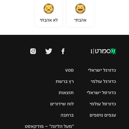
אהבתי
לא אהבתי
כדורגל ישראלי
VOD
כדורגל עולמי
רץ ברשת
ליגת העל
כדורסל ישראלי
תוצאות
ליגת
ליגה לאומית
האלופות
כדורסל עולמי
לוח שידורים
ליגת ווינר
סל
גביע הטוטו
ענפים נוספים
ברחבה
ליגה
NBA
אירופית
"מעל הליגה" – פודקאסט
ליגה לאומית
ליגיונרים