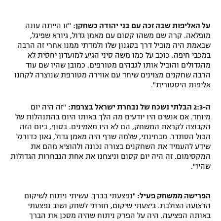
על האליפות שבה זכה עם בני יהודה כשחקן:
"זו הייתה עונה
מופלאה. קרה שם משהו קסום עם מאמן גדול, גיורא שפיגל,
שבאמת היה מוביל דרך בסגנון שלו ולמדתי ממנו אחרי זה הרבה
במכבי חיפה. כוכב על כמו משה סיני הגיע למועדון יחסית לא
מהגדולים והוביל אותו לגבהים מטורפים. כמובן שהיו שם עוד
הרבה שחקנים מצוינים שיחד עם אווירה מטורפת שנוצרה לקחנו
אליפות היסטורית".
ה-2:3 הבלתי נשכח של נבחרת ישראל בצרפת:
"זה היה יום
מיוחד. אם אנשים היו יודעים מה הלך באותו היום בהתנהלות של
הקבוצה לקראת המשחק, הם לא היו מאמינים. בסוף, ביום הזה
הכול הסתדר. מבחינתי, שלמה שרף היה מאמן גדול, גאון כדורגל
שידע להעמיד את השחקנים בצורה נכונה ולהוציא מהם את
המקסימום. זה היה יום קסום וניצחנו את אחת הנבחרות הגדולות
שהיו".
הפרישה ממשחק פעיל:
"נפצעתי בברך. עשיתי ניתוח לשיקום
הרצועה הצולבת. ביצעתי שיקום, חזרתי לשחק ושוב נפצעתי
באותה הפציעה. היה על הפרק ניתוח שהיה מסכן את הברך