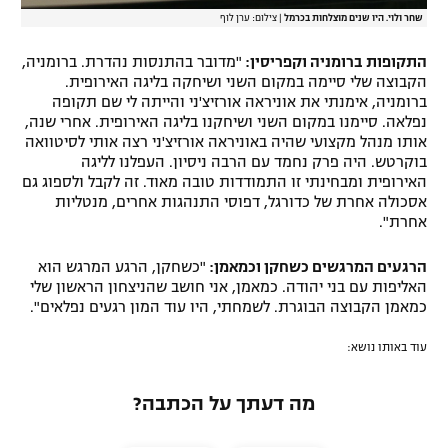
שחר ולוי. היו שנים מוצלחות בכרמל
|
צילום: ערן לוף
התקופות ברומניה וקפריסין:
"מדובר בהתנסות נהדרת. ברומניה,
הקבוצה שלי סיימה במקום השני ושיחקה בליגה האירופית.
ברומניה, אימנתי את אוניראה אורזיצ'ני והייתה לי שם תקופה
נפלאה. סיימנו במקום השני ושיחקנו בליגה האירופית. אחרי שנה,
אותו מנהל מקצועי שהיה באוניראה אורזיצ'ני רצה אותי לסיטוואה
בוקרטש. היה פרק נחמד עם הרבה ניסיון. העפלנו לליגה
האירופית ומבחינתי זו התמודדות טובה מאוד. זה לקבל ולספוג גם
אסכולה אחרת של כדורגל, דפוסי התנהגות אחרים, מנטליות
אחרת".
הרגעים המרגשים כשחקן וכמאמן:
"כשחקן, הרגע המרגש הוא
האליפות עם בני יהודה. כמאמן, אני חושב שהניצחון הראשון שלי
כמאמן הקבוצה הבוגרת. לשמחתי, היו עוד המון רגעים נפלאים".
עוד באותו נושא:
מה דעתך על הכתבה?