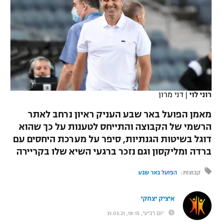
כדורסל נשים
נבחרת ישראל
יורוליג
ליגה ספרדית
טניס
VOD
מכבי תל אביב
מכבי חיפה
יורוקאפ
ליגה איטלקית
כדוריד
הפועל חולון
בית"ר ירושלים
רץ ברשת
ליגה צרפתית
כדורעף
הפועל ירושלים
מכבי תל אביב
ליגה הולנדית
רוני לוי
|
דני מרון
שחייה
תוצאות
דני אבדיה
הפועל תל אביב
מאמן הפועל באר שבע העניק ראיון נרחב לאתר
ליגה טורקית
ג'ודו
הרשמי של הקבוצה והתייחס לטענות על כך שהוא
הפועל חיפה
לוח שידורים
דוגל בשיטות הגנתיות, סיפר על מערכת היחסים עם
ליגה סינית
אגרוף
ברדה ומליקסון וגם נזכר ברגעי השיא שלו בקריירה
הפועל באר שבע
ליגה ברזילאית
ברחבה
ספורט אולימפי
קבוצות:
הפועל באר שבע
מכבי נתניה
ליגות נוספות
UFC
איציק יצחקי
"מעל הליגה" – פודקאסט
בני יהודה
יום רביעי, 19:15, 31.03.21
היאבקות WWE