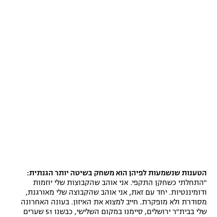
רשיון להקרנה פומבית לבית עסק
הצטרפות לחבילת הערוצים
לוח דרושים – ג'ובנט
תגיות
המגזין
הטענות שנשמעות לפיהן הוא משחק בשיטה יותר הגנתית:
"התחלתי כשחקן התקפי. אני אוהב שהקבוצות שלי יוזמות
ודומיננטיות. יחד עם זאת, אני אוהב שהקבוצה שלי מאורגנת,
מסודרת ולא מופקרת. חייב למצוא את האיזון. בעונה האחרונה
שלי בבית"ר ירושלים, סיימנו במקום השלישי, כבשנו 51 שערים