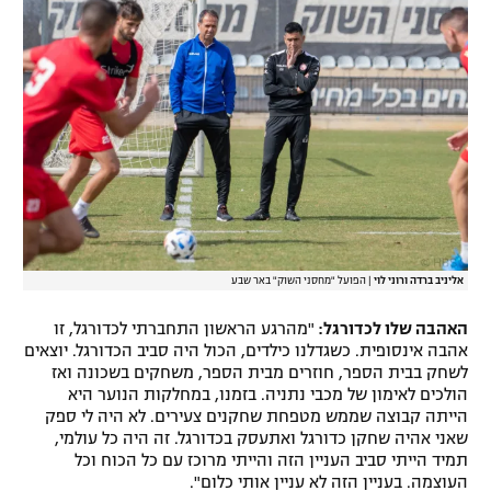
אליניב ברדה ורוני לוי
|
הפועל "מחסני השוק" באר שבע
האהבה שלו לכדורגל:
"מהרגע הראשון התחברתי לכדורגל, זו
אהבה אינסופית. כשגדלנו כילדים, הכול היה סביב הכדורגל. יוצאים
לשחק בבית הספר, חוזרים מבית הספר, משחקים בשכונה ואז
הולכים לאימון של מכבי נתניה. בזמנו, במחלקות הנוער היא
הייתה קבוצה שממש מטפחת שחקנים צעירים. לא היה לי ספק
שאני אהיה שחקן כדורגל ואתעסק בכדורגל. זה היה כל עולמי,
תמיד הייתי סביב העניין הזה והייתי מרוכז עם כל הכוח וכל
העוצמה. בעניין הזה לא עניין אותי כלום".