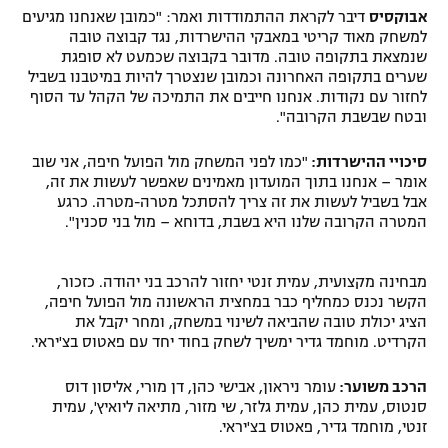
אבוקסיס
דיבר לקראת ההתמודדות ואמר: "כמובן שאנחנו מגיעים
למשחק מאוד קריטי במאבקי ההישרדות, נגד קבוצה טובה
שנמצאת בתקופה טובה. מדובר בקבוצה שכמעט לא סופגת
שערים בתקופה האחרונה וכמובן שנצטרך להיות במיטבנו בשביל
לחזור עם נקודות. אנחנו חייבים את התמיכה של הקהל עד הסוף
ובטח שבשבת הקרובה".
סיכויי ההישרדות:
"כמו לפני המשחק מול הפועל חיפה, אני שוב
אומר – אנחנו בתוך המועדון מאמינים שאפשר לעשות את זה,
אבל בשביל לעשות את זה צריך להסתכל מטרה-מטרה. כרגע
המטרה הקרובה שלנו היא בשבת, בדוחא – מול בני סכנין".
מבחינה מקצועית, עמית זנטי יחזור להרכב בני יהודה. כזכור,
הקשר נכנס כמחליף כבר במחצית הראשונה מול הפועל חיפה,
הציג יכולת טובה שהביאה לשינוי במשחק, ומחר יקבל את
הקרדיט. מוחמד גדיר ימשיך לשחק בחוד יחד עם פאטוס בצ'יראי.
הרכב משוער:
עומר ניראון, אבישי כהן, דן מורי, אליסון דוס
סנטוס, עמית כהן, עמית גלזר, שי מזור, מתיאה ליואיץ', עמית
זנטי, מוחמד גדיר, פאטוס בצ'יראי.