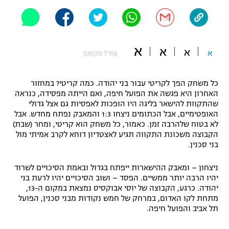
"מחצית בשכונה" – פודקאסט
אופניים
ספורט מוטורי
משתתפים וזוכים בפרסים
א
א
א
א
(גודל טקסט)
כדורמים
תקנון משתתפים וזוכים בפרסים
טניס
כל משחק הפך לקריטי עבור בני יהודה. כמה קריטי? במחזור
האחרון היא פגשה את הפועל חיפה, ואם הייתה מפסידה, כנראה
פוטבול אמריקאי NFL
תקנון עבור פעילות אלקטרה
שהתקוות להישאר בליגה היו הופכות לאפסיות גם אצל גדולי
האופטימיים, אבל הכתומים ניצחו 1:3 והמאבק נפתח מחדש. אבל
גיימינג E-Sports
בייסבול MLB
לא בטוח שלהרבה זמן. כאמור, כל משחק הוא קריטי, ומחר (שבת)
תקנון עבור פעילות ספורט 1 – "מרלן"
הקבוצה משכונת התקווה תגיע לאצטדיון דוחא לקרב אמיתי מול
ספורט אתגרי ואקסטרים
בני סכנין.
תנאי שימוש
ניצחון – ומאבק ההישארות ייפתח בגדול ובאמת הסיכויים לשרוד
אומנויות לחימה
יהיו הרבה יותר ממשיים. הפסד – ושוב הסיכויים יהיו לרעת בני
מדיניות פרטיות
יהודה. כרגע, הקבוצה של יוסי אבוקסיס נמצאת במקום ה-13,
גיימינג E-Sports
מתחת לקו האדום, במרחק של חמש נקודות מבני סכנין, הפועל
תל אביב והפועל חיפה.
תקנון פעילות ספורט 1