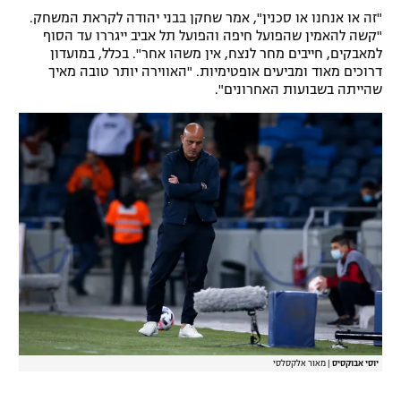
"זה או אנחנו או סכנין", אמר שחקן בבני יהודה לקראת המשחק.
רשיון להקרנה פומבית לבית עסק
"קשה להאמין שהפועל חיפה והפועל תל אביב ייגררו עד הסוף
למאבקים, חייבים מחר לנצח, אין משהו אחר". בכלל, במועדון
הצטרפות לחבילת הערוצים
דרוכים מאוד ומביעים אופטימיות. "האווירה יותר טובה מאיך
שהייתה בשבועות האחרונים".
לוח דרושים – ג'ובנט
תגיות
המגזין
יוסי אבוקסיס
|
מאור אלקסלסי