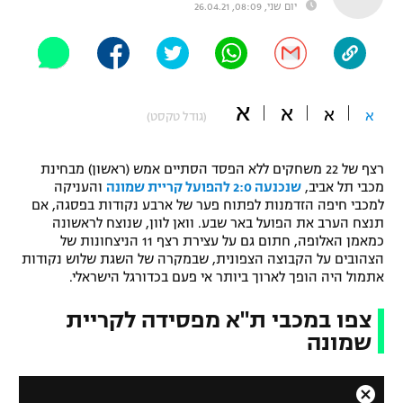
יום שני, 08:09, 26.04.21
"מחצית בשכונה" – פודקאסט
אופניים
ספורט מוטורי
משתתפים וזוכים בפרסים
א
א
א
א
(גודל טקסט)
כדורמים
תקנון משתתפים וזוכים בפרסים
טניס
פוטבול אמריקאי NFL
רצף של 22 משחקים ללא הפסד הסתיים אמש (ראשון) מבחינת
תקנון עבור פעילות אלקטרה
מכבי תל אביב,
שנכנעה 2:0 להפועל קריית שמונה
והעניקה
למכבי חיפה הזדמנות לפתוח פער של ארבע נקודות בפסגה, אם
גיימינג E-Sports
בייסבול MLB
תנצח הערב את הפועל באר שבע. וואן לוון, שנוצח לראשונה
תקנון עבור פעילות ספורט 1 – "מרלן"
כמאמן האלופה, חתום גם על עצירת רצף 11 הניצחונות של
ספורט אתגרי ואקסטרים
הצהובים על הקבוצה הצפונית, שבמקרה של השגת שלוש נקודות
תנאי שימוש
אתמול היה הופך לארוך ביותר אי פעם בכדורגל הישראלי.
אומנויות לחימה
צפו במכבי ת"א מפסידה לקריית
מדיניות פרטיות
שמונה
גיימינג E-Sports
תקנון פעילות ספורט 1