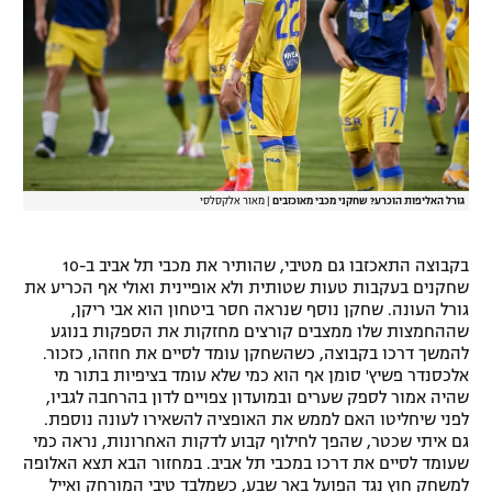
גורל האליפות הוכרע? שחקני מכבי מאוכזבים
|
מאור אלקסלסי
בקבוצה התאכזבו גם מטיבי, שהותיר את מכבי תל אביב ב-10
שחקנים בעקבות טעות שטותית ולא אופיינית ואולי אף הכריע את
גורל העונה. שחקן נוסף שנראה חסר ביטחון הוא אבי ריקן,
שההחמצות שלו ממצבים קורצים מחזקות את הספקות בנוגע
להמשך דרכו בקבוצה, כשהשחקן עומד לסיים את חוזהו, כזכור.
אלכסנדר פשיץ' סומן אף הוא כמי שלא עומד בציפיות בתור מי
שהיה אמור לספק שערים ובמועדון צפויים לדון בהרחבה לגביו,
לפני שיחליטו האם לממש את האופציה להשאירו לעונה נוספת.
גם איתי שכטר, שהפך לחילוף קבוע לדקות האחרונות, נראה כמי
שעומד לסיים את דרכו במכבי תל אביב. במחזור הבא תצא האלופה
למשחק חוץ נגד הפועל באר שבע, כשמלבד טיבי המורחק ואייל