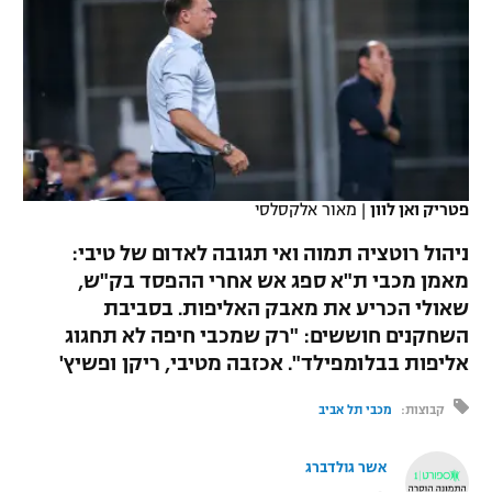
כדורסל נשים
נבחרת ישראל
יורוליג
ליגה ספרדית
טניס
VOD
מכבי תל אביב
מכבי חיפה
יורוקאפ
ליגה איטלקית
כדוריד
הפועל חולון
בית"ר ירושלים
רץ ברשת
ליגה צרפתית
כדורעף
הפועל ירושלים
מכבי תל אביב
ליגה הולנדית
פטריק ואן לוון
|
מאור אלקסלסי
שחייה
תוצאות
דני אבדיה
הפועל תל אביב
ניהול רוטציה תמוה ואי תגובה לאדום של טיבי:
ליגה טורקית
ג'ודו
מאמן מכבי ת"א ספג אש אחרי ההפסד בק"ש,
הפועל חיפה
לוח שידורים
שאולי הכריע את מאבק האליפות. בסביבת
ליגה סינית
אגרוף
השחקנים חוששים: "רק שמכבי חיפה לא תחגוג
הפועל באר שבע
אליפות בבלומפילד". אכזבה מטיבי, ריקן ופשיץ'
ליגה ברזילאית
ברחבה
ספורט אולימפי
מכבי נתניה
קבוצות:
מכבי תל אביב
ליגות נוספות
UFC
"מעל הליגה" – פודקאסט
בני יהודה
אשר גולדברג
היאבקות WWE