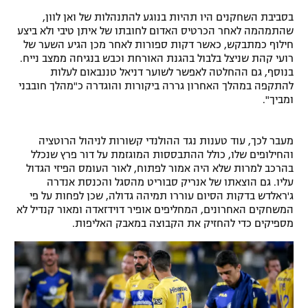
בסביבת השחקנים היו תהיות בנוגע להתנהלות של ואן לוון,
שהתמהמה לאחר הכרטיס האדום לחובתו של איתן טיבי ולא ביצע
חילוף כמתבקש, כאשר דקות ספורות לאחר מכן הגיע השער של
רועי קהת שניצל בלבול בהגנת האורחת וכבש בנגיחה ממצב נייח.
בנוסף, גם ההחלטה לאפשר לשוער דניאל טננבאום לעלות
להתקפה במהלך האחרון גררה ביקורות והוגדרה כ"מהלך חובבני
ומביך".
מעבר לכך, עוד טענות נגד ההולנדי קשורות לניהול הרוטציה
והחילופים שלו, כולל ההתבססות המוגזמת על דור פרץ שנכלל
בהרכב למרות שלא היה אמור לפתוח, לאור העומס הפיזי הגדול
עליו. גם הוצאתו של אנריק סבוריט מהסגל והכנסת אנדרה
ג'ראלדש בדקות הסיום עוררו תמיהה גדולה, שכן לפחות על פי
המשחקים האחרונים, המחליפים אופיר דוידזאדה ומאור קנדיל לא
מספיקים כדי להחזיק את הקבוצה במאבק האליפות.