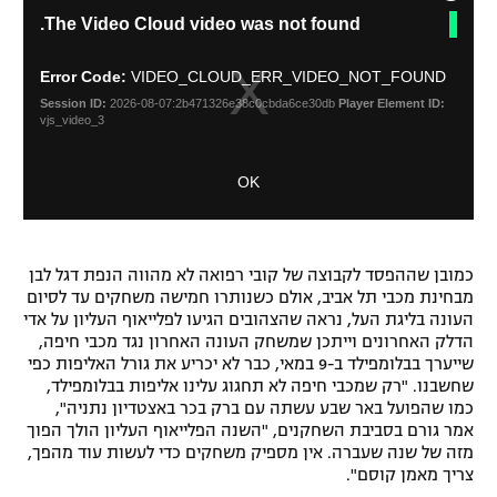
C
T
The Video Cloud video was not found.
l
h
רשיון להקרנה פומבית לבית עסק
o
i
s
s
Error Code:
VIDEO_CLOUD_ERR_VIDEO_NOT_FOUND
הצטרפות לחבילת הערוצים
i
e
Session ID:
2026-08-07:2b471326e38c0cbda6ce30db
Player Element ID:
s
M
vjs_video_3
לוח דרושים – ג'ובנט
a
o
m
d
OK
o
תגיות
a
d
l
a
D
המגזין
l
i
w
כמובן שההפסד לקבוצה של קובי רפואה לא מהווה הנפת דגל לבן
a
i
מבחינת מכבי תל אביב, אולם כשנותרו חמישה משחקים עד לסיום
l
n
העונה בליגת העל, נראה שהצהובים הגיעו לפלייאוף העליון על אדי
o
d
הדלק האחרונים וייתכן שמשחק העונה האחרון נגד מכבי חיפה,
g
o
שייערך בבלומפילד ב-9 במאי, כבר לא יכריע את גורל האליפות כפי
w
שחשבנו. "רק שמכבי חיפה לא תחגוג עלינו אליפות בבלומפילד,
.
כמו שהפועל באר שבע עשתה עם ברק בכר באצטדיון נתניה",
אמר גורם בסביבת השחקנים, "השנה הפלייאוף העליון הולך הפוך
מזה של שנה שעברה. אין מספיק משחקים כדי לעשות עוד מהפך,
צריך מאמן קוסם".