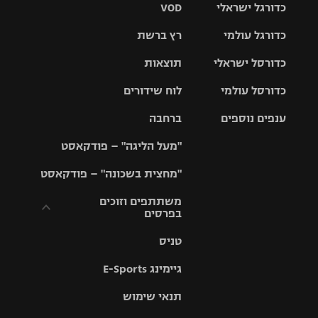
כדורגל ישראלי
VOD
כדורגל עולמי
רץ ברשת
ליגת העל
כדורסל ישראלי
תוצאות
ליגת
ליגה לאומית
האלופות
כדורסל עולמי
לוח שידורים
ליגת ווינר
סל
גביע הטוטו
ענפים נוספים
ברחבה
ליגה
NBA
אירופית
"מעל הליגה" – פודקאסט
ליגה לאומית
ליגיונרים
טניס
יורוליג
ליגה אנגלית
"מחצית בשכונה" – פודקאסט
כדורסל נשים
גביע המדינה
כדוריד
יורוקאפ
ליגה גרמנית
משתתפים וזוכים
בפרסים
מכבי תל
נבחרת
כדורעף
אביב
ישראל
ליגה
טניס
ספרדית
תקנון משתתפים
שחייה
הפועל חולון
מכבי חיפה
וזוכים בפרסים
גיימינג E-Sports
ליגה
איטלקית
ג'ודו
הפועל
בית"ר
תנאי שימוש
תקנון עבור פעילות
ירושלים
ירושלים
אלקטרה