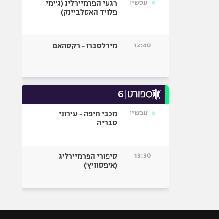
עכשיו
רגעי הפרמיירליג (ג'ימי
פלויד האסלביינק)
12:40
מידלסברו - רקסהאם
עכשיו
מכבי חיפה - עירוני
טבריה
13:30
סיפורי הפרמיירליג
(איפסוויץ')