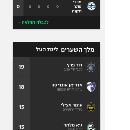
מכבי
0
0
0
0
0
פתח
תקוה
לטבלה המלאה >
מלך השערים
ליגת העל
דור פרץ
19
מכבי תל אביב
אדריאן אוגריסה
18
עירוני קרית שמונה
עומר אצילי
15
בית"ר ירושלים
גיא מלמד
15
מכבי חיפה