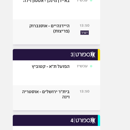
עכשיו
באיירן מינכן - אסטון וילה
13:50
היידנהיים - אוסנברוק
(פריצות)
ישיר
עכשיו
הפועל ת"א - קטוביץ
13:50
בית"ר ירושלים - אוסטריה
וינה