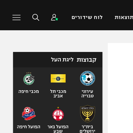
וצאות
לוח שידורים
כדורסל עולמי
ענפים נוספים
קבוצות
ליגת העל
NBA
טניס
יורוליג
כדוריד
יורוקאפ
כדורעף
שחייה
עירוני
מכבי תל
מכבי חיפה
טבריה
אביב
ג'ודו
אגרוף
ספורט אולימפי
UFC
בית"ר
הפועל באר
הפועל חיפה
ירושלים
שבע