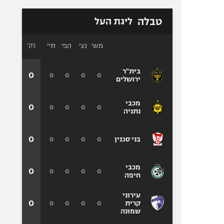
טבלה
ליגת העל
מש׳
נצ׳
הפ׳
תי׳
נק׳
בית"ר
0
0
0
0
0
ירושלים
מכבי
0
0
0
0
0
נתניה
0
0
0
0
0
בני סכנין
מכבי
0
0
0
0
0
חיפה
עירוני
0
0
0
0
0
קרית
שמונה