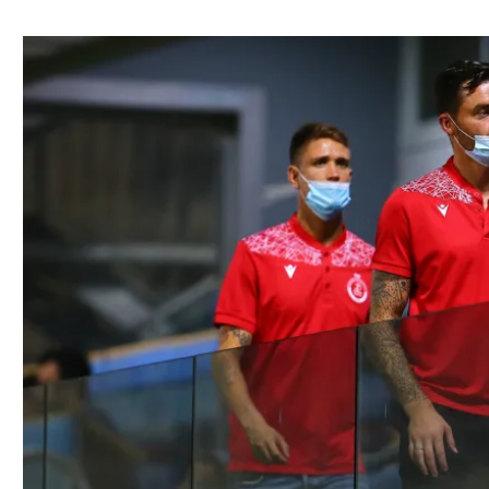
ל אביב
ליגה טורקית
תל אביב
ליגה סינית
חיפה
ליגה ברזילאית
באר שבע
ליגות נוספות
תניה
דה