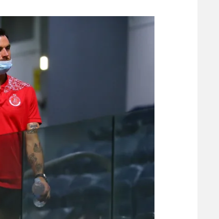
משתתפים וזוכים בפרסים
מכבי ת
הפועל 
תקנון משתתפים וזוכים בפרסים
הפועל 
תקנון עבור פעילות אלקטרה
הפועל 
תקנון עבור פעילות ספורט 1 – "מרלן"
מכבי נ
טניס
בני יהו
גיימינג E-Sports
תנאי שימוש
מדיניות פרטיות
תקנון פעילות ספורט 1
רשיון להקרנה פומבית לבית עסק
הצטרפות לחבילת הערוצים
לוח דרושים – ג'ובנט
תגיות