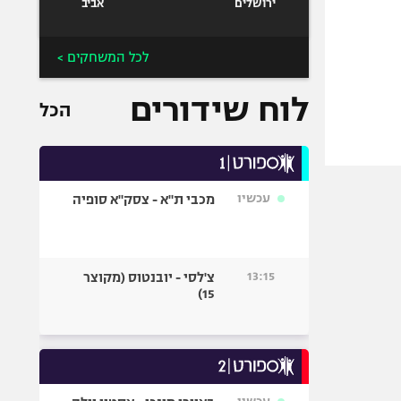
ירושלים
אביב
לכל המשחקים >
לוח שידורים
הכל
עכשיו
מכבי ת"א - צסק"א סופיה
13:15
צ'לסי - יובנטוס (מקוצר
15)