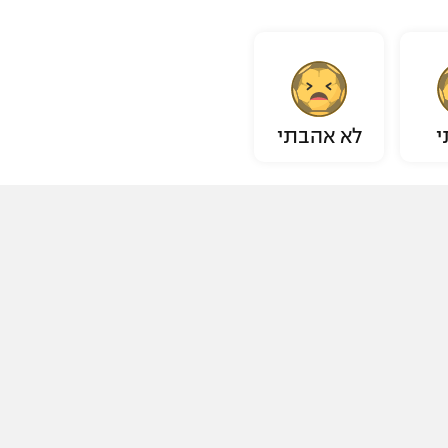
י
לא אהבתי