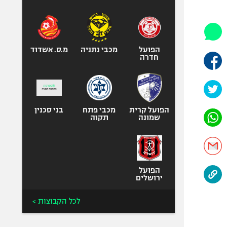
היאבקות WWE
אופניים
ספורט מוטורי
כדורמים
הפועל
מכבי נתניה
מ.ס. אשדוד
חדרה
פוטבול אמריקאי NFL
בייסבול MLB
ספורט אתגרי
ואקסטרים
הפועל קרית
מכבי פתח
בני סכנין
שמונה
תקוה
אומנויות לחימה
גיימינג E-Sports
הפועל
ירושלים
לכל הקבוצות >