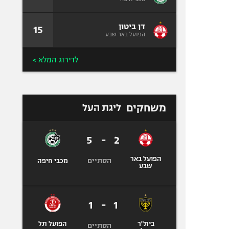
דן ביטון
15
הפועל באר שבע
לדירוג המלא >
משחקים
ליגת העל
5
-
2
הפועל באר
הסתיים
מכבי חיפה
שבע
1
-
1
בית"ר
הפועל תל
הסתיים