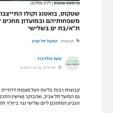
ארנסטס שטקוס
|
לירון מולדובן
המגזין
שטקוס, בואטנג וקולו התייצבו 
משפחותיהם ובמועדון מחכים ל
ת"א/בת ים בשלישי
קבוצות:
הפועל תל אביב
אשר גולדברג
יום שישי, 10:42, 14.05.21
קבוצות רבות בליגת העל מצפות לדחיית ה
גם הפועל תל אביב, שהבוקר (שישי) התכ
הגביע המתוכנן ליום שלישי נגד בית"ר תל