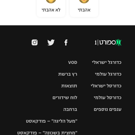
אהבתי
לא אהבתי
כדורגל ישראלי
VOD
כדורגל עולמי
רץ ברשת
ליגת העל
כדורסל ישראלי
תוצאות
ליגת
ליגה לאומית
האלופות
כדורסל עולמי
לוח שידורים
ליגת ווינר
סל
גביע הטוטו
ענפים נוספים
ברחבה
ליגה
NBA
אירופית
"מעל הליגה" – פודקאסט
ליגה לאומית
ליגיונרים
טניס
יורוליג
ליגה אנגלית
"מחצית בשכונה" – פודקאסט