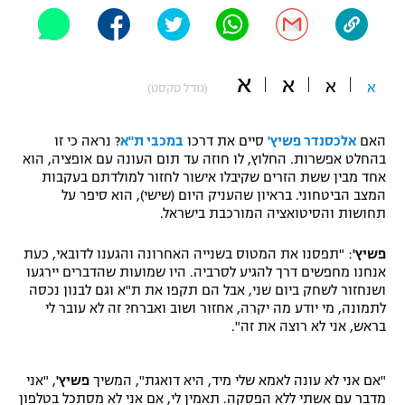
"מחצית בשכונה" – פודקאסט
אופניים
א
ספורט מוטורי
א
משתתפים וזוכים בפרסים
א
א
(גודל טקסט)
כדורמים
תקנון משתתפים וזוכים בפרסים
האם
אלכסנדר פשיץ'
סיים את דרכו
במכבי ת"א
? נראה כי זו
טניס
בהחלט אפשרות. החלוץ, לו חוזה עד תום העונה עם אופציה, הוא
פוטבול אמריקאי NFL
אחד מבין ששת הזרים שקיבלו אישור לחזור למולדתם בעקבות
תקנון עבור פעילות אלקטרה
המצב הביטחוני. בראיון שהעניק היום (שישי), הוא סיפר על
גיימינג E-Sports
בייסבול MLB
תחושות והסיטואציה המורכבת בישראל.
תקנון עבור פעילות ספורט 1 – "מרלן"
ספורט אתגרי ואקסטרים
פשיץ'
: "תפסנו את המטוס בשנייה האחרונה והגענו לדובאי, כעת
תנאי שימוש
אנחנו מחפשים דרך להגיע לסרביה. היו שמועות שהדברים יירגעו
ושנחזור לשחק ביום שני, אבל הם תקפו את ת"א וגם לבנון נכסה
אומנויות לחימה
לתמונה, מי יודע מה יקרה, אחזור ושוב ואברח? זה לא עובר לי
בראש, אני לא רוצה את זה".
מדיניות פרטיות
גיימינג E-Sports
"אם אני לא עונה לאמא שלי מיד, היא דואגת", המשיך
פשיץ'
, "אני
תקנון פעילות ספורט 1
מדבר עם אשתי ללא הפסקה. תאמין לי, אם אני לא מסתכל בטלפון