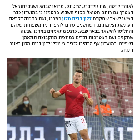
לאוהד לויטה, שון גולדברג, קלטינס, מרואן קבהא ושגיב יחזקאל
רשיון להקרנה פומבית לבית עסק
הצטרף גם רותם חטואל. בסוף השבוע פרסמנו כי במועדון כבר
הציעו לשאר שחקנים
ללון בבית מלון
במרכז, זאת כהכנה לקראת
הצטרפות לחבילת הערוצים
העתקת האימונים. השחקנים סירבו להיפרד מהמשפחות שלהם
והחליטו להישאר בבאר שבע. כרגע מתאמנים במרכז שבעה
שחקנים ועם הצטרפות הזרים כמחצית מהקבוצה תתאמן
לוח דרושים – ג'ובנט
בשפיים. במועדון אף הבהירו לזרים כי יוכלו ללון בבית מלון באזור
נתניה.
תגיות
המגזין