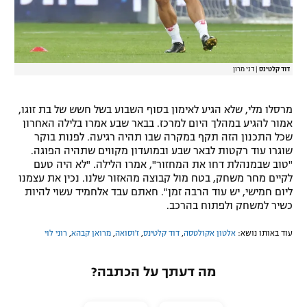
דוד קלטינס
|
דני מרון
מרסלו מלי, שלא הגיע לאימון בסוף השבוע בשל חשש של בת זוגו,
אמור להגיע במהלך היום למרכז. בבאר שבע אמרו בלילה האחרון
שכל התכנון הזה תקף במקרה שבו תהיה רגיעה. לפנות בוקר
שוגרו עוד רקטות לבאר שבע ובמועדון מקווים שתהיה הפוגה.
"טוב שבמנהלת דחו את המחזור", אמרו הלילה. "לא היה טעם
לקיים מחר משחק, בטח מול קבוצה מהאזור שלנו. נכין את עצמנו
ליום חמישי, יש עוד הרבה זמן". חאתם עבד אלחמיד עשוי להיות
כשיר למשחק ולפתוח בהרכב.
עוד באותו נושא:
אלטון אקולטסה
,
דוד קלטינס
,
ז'וסואה
,
מרואן קבהא
,
רוני לוי
מה דעתך על הכתבה?