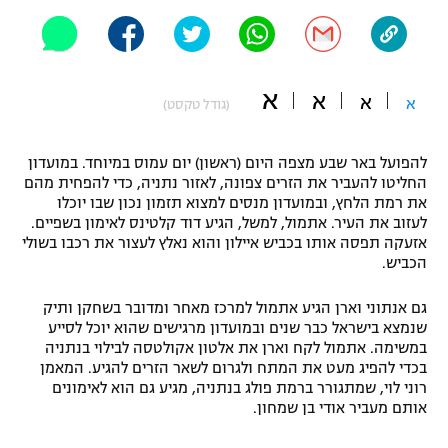
"מחצית בשכונה" – פודקאסט
אופניים
ספורט מוטורי
משתתפים וזוכים בפרסים
א
א
א
א
(גודל טקסט)
כדורמים
תקנון משתתפים וזוכים בפרסים
טניס
להפועל באר שבע מצפה היום (ראשון) יום עמוס במיוחד. במועדון
החליטו להעביר את הזרים צפונה, לאזור נתניה, כדי להפחית מהם
פוטבול אמריקאי NFL
תקנון עבור פעילות אלקטרה
את רמת הלחץ, ובמועדון מנסים למצוא תזמון נכון שבו יוכלו
לעזוב את העיר. אתמול, למשל, הגיע דוד קלטינס לאימון בשפיים.
גיימינג E-Sports
בייסבול MLB
אזעקה תפסה אותו בכביש איילון והוא נאלץ לעצור את רכבו בשולי
תקנון עבור פעילות ספורט 1 – "מרלן"
הכביש.
ספורט אתגרי ואקסטרים
תנאי שימוש
גם אנתוני וארן הגיע אתמול למרכז מאחר ומדובר בשחקן ותיק
שנמצא בישראל כבר שנים ובמועדון מרגישים שהוא יוכל לסייע
אומנויות לחימה
במשימה. אתמול לקח וארן את אלטון אקולטסה לבילוי בנתניה
מדיניות פרטיות
בכדי להפיג מעט את המתח ולגרום לשאר הזרים להגיע. המאמן
גיימינג E-Sports
רוני לוי, שמתגורר ברמת פולג בנתניה, מגיע גם הוא לאימונים
אותם מעביר אודי בן שמחון.
תקנון פעילות ספורט 1