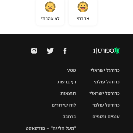
אהבתי
לא אהבתי
כדורגל ישראלי
VOD
כדורגל עולמי
רץ ברשת
ליגת העל
כדורסל ישראלי
תוצאות
ליגת
ליגה לאומית
האלופות
כדורסל עולמי
לוח שידורים
ליגת ווינר
סל
גביע הטוטו
ענפים נוספים
ברחבה
ליגה
NBA
אירופית
"מעל הליגה" – פודקאסט
ליגה לאומית
ליגיונרים
טניס