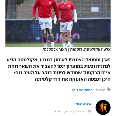
כדורסל נשים
נבחרת ישראל
יורוליג
ליגה ספרדית
טניס
VOD
מכבי תל אביב
מכבי חיפה
יורוקאפ
ליגה איטלקית
כדוריד
הפועל חולון
בית"ר ירושלים
רץ ברשת
ליגה צרפתית
כדורעף
הפועל ירושלים
מכבי תל אביב
ליגה הולנדית
אלטון אקולטסה, ז'וסואה
|
מאור אלקסלסי
שחייה
תוצאות
דני אבדיה
הפועל תל אביב
וארן וחטואל הצטרפו לאימון במרכז, אקולטסה הגיע
ליגה טורקית
ג'ודו
לנתניה וכעת במועדון ינסו להעביר את השאר תחת
הפועל חיפה
לוח שידורים
איום הרקטות שחודש לפנות בוקר על העיר. וגם:
ליגה סינית
אגרוף
היכן תפסה האזעקה את דוד קלטינס?
הפועל באר שבע
ליגה ברזילאית
ברחבה
ספורט אולימפי
קבוצות:
הפועל באר שבע
מכבי נתניה
ליגות נוספות
UFC
איציק יצחקי
"מעל הליגה" – פודקאסט
בני יהודה
יום ראשון, 07:14, 16.05.21
היאבקות WWE