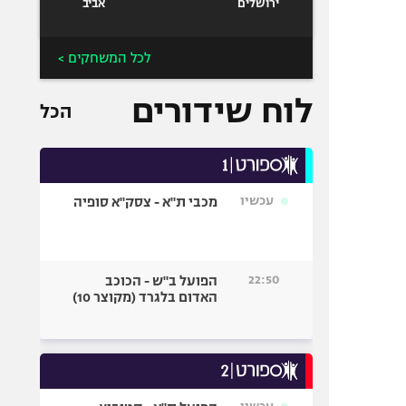
ירושלים
אביב
לכל המשחקים >
לוח שידורים
הכל
עכשיו
מכבי ת"א - צסק"א סופיה
22:50
הפועל ב"ש - הכוכב
האדום בלגרד (מקוצר 10)