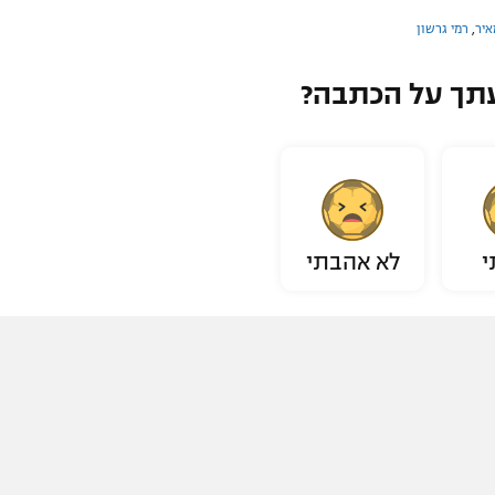
איר
,
רמי גרשון
תך על הכתבה?
י
לא אהבתי