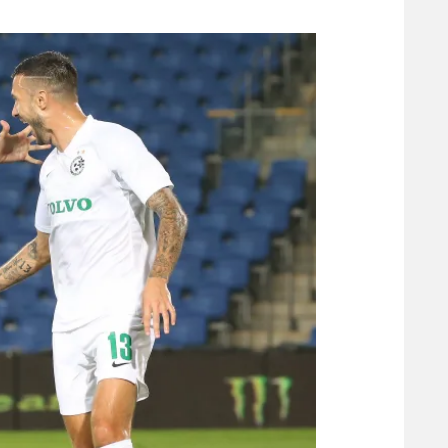
משתתפים וזוכים בפרסים
מכבי ת
הפועל 
תקנון משתתפים וזוכים בפרסים
הפועל 
תקנון עבור פעילות אלקטרה
הפועל 
תקנון עבור פעילות ספורט 1 – "מרלן"
מכבי נ
טניס
בני יהו
גיימינג E-Sports
תנאי שימוש
מדיניות פרטיות
תקנון פעילות ספורט 1
רשיון להקרנה פומבית לבית עסק
הצטרפות לחבילת הערוצים
לוח דרושים – ג'ובנט
תגיות