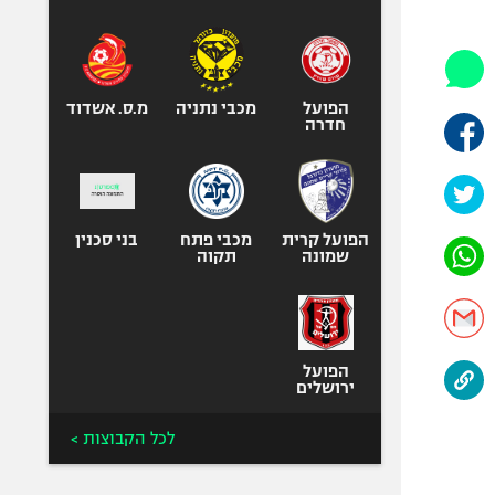
היאבקות WWE
אופניים
ספורט מוטורי
כדורמים
הפועל
מכבי נתניה
מ.ס. אשדוד
חדרה
פוטבול אמריקאי NFL
בייסבול MLB
ספורט אתגרי
ואקסטרים
הפועל קרית
מכבי פתח
בני סכנין
שמונה
תקוה
אומנויות לחימה
גיימינג E-Sports
הפועל
ירושלים
לכל הקבוצות >