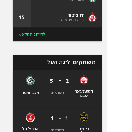
דן ביטון
15
הפועל באר שבע
לדירוג המלא >
משחקים
ליגת העל
5
-
2
הפועל באר
הסתיים
מכבי חיפה
שבע
1
-
1
בית"ר
הפועל תל
הסתיים