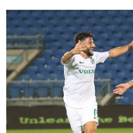
ל אביב
ליגה טורקית
תל אביב
ליגה סינית
חיפה
ליגה ברזילאית
באר שבע
ליגות נוספות
תניה
דה