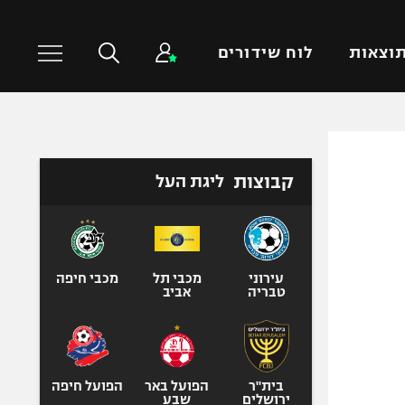
וצאות
לוח שידורים
כדורסל עולמי
ענפים נוספים
קבוצות
ליגת העל
NBA
טניס
יורוליג
כדוריד
יורוקאפ
כדורעף
שחייה
עירוני
מכבי תל
מכבי חיפה
טבריה
אביב
ג'ודו
אגרוף
ספורט אולימפי
UFC
בית"ר
הפועל באר
הפועל חיפה
ירושלים
שבע