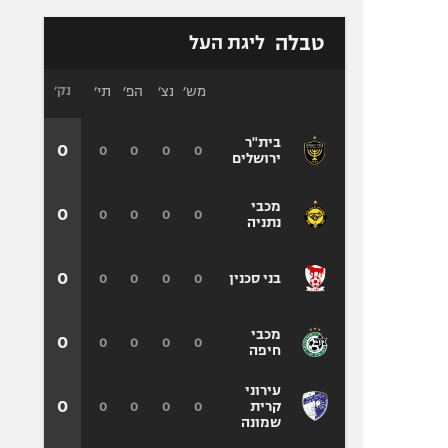
טבלה
ליגת העל
מש׳
נצ׳
הפ׳
תי׳
נק׳
בית"ר
0
0
0
0
0
ירושלים
מכבי
0
0
0
0
0
נתניה
0
0
0
0
0
בני סכנין
מכבי
0
0
0
0
0
חיפה
עירוני
0
0
0
0
0
קרית
שמונה