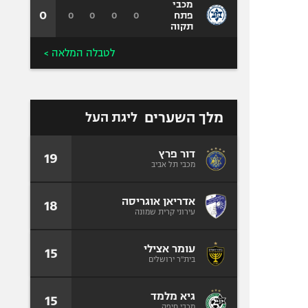
מכבי
0
0
0
0
0
פתח
תקוה
לטבלה המלאה >
מלך השערים
ליגת העל
דור פרץ
19
מכבי תל אביב
אדריאן אוגריסה
18
עירוני קרית שמונה
עומר אצילי
15
בית"ר ירושלים
גיא מלמד
15
מכבי חיפה