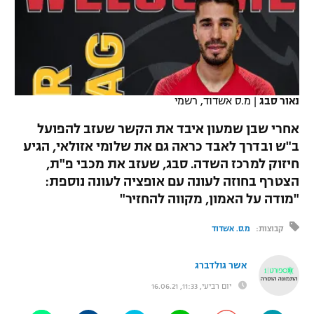
כדורסל נשים
נבחרת ישראל
יורוליג
ליגה ספרדית
טניס
VOD
מכבי תל אביב
מכבי חיפה
יורוקאפ
ליגה איטלקית
כדוריד
הפועל חולון
בית"ר ירושלים
רץ ברשת
ליגה צרפתית
נאור סבג
|
מ.ס אשדוד, רשמי
כדורעף
הפועל ירושלים
מכבי תל אביב
אחרי שבן שמעון איבד את הקשר שעזב להפועל
ליגה הולנדית
שחייה
תוצאות
ב"ש ובדרך לאבד כראה גם את שלומי אזולאי, הגיע
דני אבדיה
הפועל תל אביב
חיזוק למרכז השדה. סבג, שעזב את מכבי פ"ת,
ליגה טורקית
ג'ודו
הצטרף בחוזה לעונה עם אופציה לעונה נוספת:
הפועל חיפה
לוח שידורים
"מודה על האמון, מקווה להחזיר"
ליגה סינית
אגרוף
הפועל באר שבע
קבוצות:
מ.ס. אשדוד
ליגה ברזילאית
ברחבה
ספורט אולימפי
מכבי נתניה
אשר גולדברג
ליגות נוספות
UFC
"מעל הליגה" – פודקאסט
בני יהודה
יום רביעי, 11:33, 16.06.21
היאבקות WWE