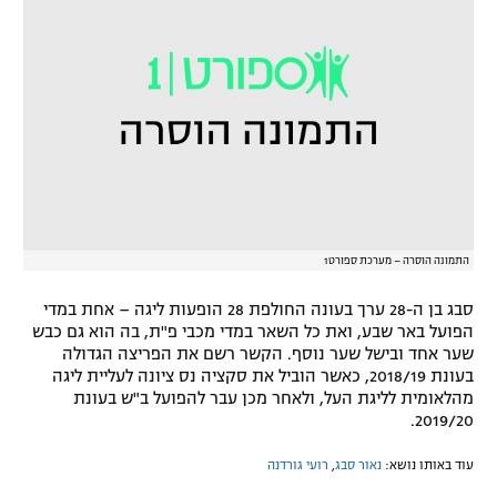
רשיון להקרנה פומבית לבית עסק
הצטרפות לחבילת הערוצים
לוח דרושים – ג'ובנט
תגיות
המגזין
התמונה הוסרה – מערכת ספורט1
סבג בן ה-28 ערך בעונה החולפת 28 הופעות ליגה – אחת במדי
הפועל באר שבע, ואת כל השאר במדי מכבי פ"ת, בה הוא גם כבש
שער אחד ובישל שער נוסף. הקשר רשם את הפריצה הגדולה
בעונת 2018/19, כאשר הוביל את סקציה נס ציונה לעליית ליגה
מהלאומית לליגת העל, ולאחר מכן עבר להפועל ב"ש בעונת
2019/20.
עוד באותו נושא:
נאור סבג
,
רועי גורדנה