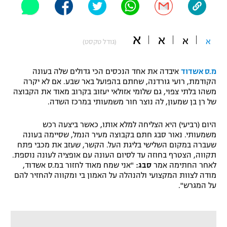
"מחצית בשכונה" – פודקאסט
אופניים
א
א
א
א
(גודל טקסט)
ספורט מוטורי
משתתפים וזוכים בפרסים
כדורמים
מ.ס אשדוד
איבדה את אחד הנכסים הכי גדולים שלה בעונה
תקנון משתתפים וזוכים בפרסים
טניס
הקודמת, רועי גורדנה, שחתם בהפועל באר שבע. אם לא יקרה
משהו בלתי צפוי, גם שלומי אזולאי יעזוב בקרוב מאוד את הקבוצה
פוטבול אמריקאי NFL
תקנון עבור פעילות אלקטרה
של רן בן שמעון, לה נוצר חור משמעותי במרכז השדה.
גיימינג E-Sports
בייסבול MLB
היום (רביעי) היא הצליחה למלא אותו, כאשר ביצעה רכש
תקנון עבור פעילות ספורט 1 – "מרלן"
משמעותי. נאור סבג חתם בקבוצה מעיר הנמל, שסיימה בעונה
ספורט אתגרי ואקסטרים
שעברה במקום השלישי בליגת העל. הקשר, שעזב את מכבי פתח
תנאי שימוש
תקווה, הצטרף בחוזה עד לסיום העונה עם אופציה לעונה נוספת.
לאחר החתימה אמר
סבג:
"אני שמח מאוד לחזור במ.ס אשדוד,
אומנויות לחימה
מודה לצוות המקצועי ולהנהלה על האמון בי ומקווה להחזיר להם
מדיניות פרטיות
על המגרש".
גיימינג E-Sports
תקנון פעילות ספורט 1