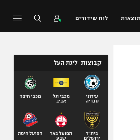
וצאות
לוח שידורים
כדורסל עולמי
ענפים נוספים
קבוצות
ליגת העל
NBA
טניס
יורוליג
כדוריד
יורוקאפ
כדורעף
שחייה
עירוני
מכבי תל
מכבי חיפה
טבריה
אביב
ג'ודו
אגרוף
ספורט אולימפי
UFC
בית"ר
הפועל באר
הפועל חיפה
ירושלים
שבע