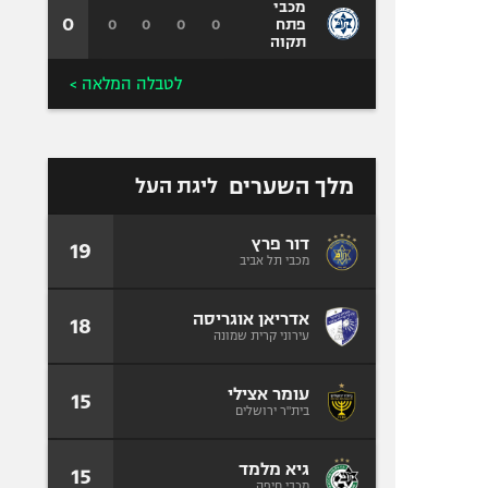
מכבי
0
0
0
0
0
פתח
תקוה
לטבלה המלאה >
מלך השערים
ליגת העל
דור פרץ
19
מכבי תל אביב
אדריאן אוגריסה
18
עירוני קרית שמונה
עומר אצילי
15
בית"ר ירושלים
גיא מלמד
15
מכבי חיפה