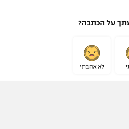
תך על הכתבה?
י
לא אהבתי