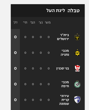
טבלה
ליגת העל
מש׳
נצ׳
הפ׳
תי׳
נק׳
בית"ר
0
0
0
0
0
ירושלים
מכבי
0
0
0
0
0
נתניה
0
0
0
0
0
בני סכנין
מכבי
0
0
0
0
0
חיפה
עירוני
0
0
0
0
0
קרית
שמונה