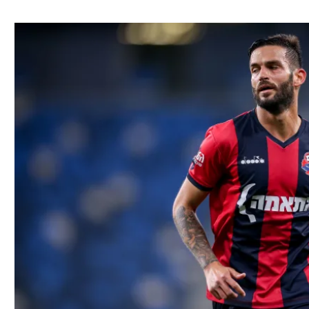
ל אביב
ליגה טורקית
תל אביב
ליגה סינית
חיפה
ליגה ברזילאית
באר שבע
ליגות נוספות
תניה
דה