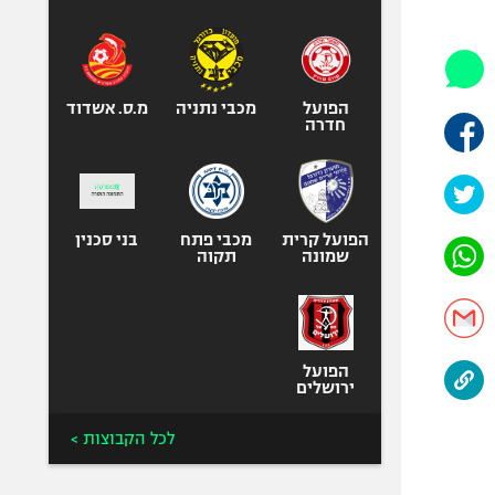
היאבקות WWE
אופניים
ספורט מוטורי
כדורמים
הפועל
מכבי נתניה
מ.ס. אשדוד
חדרה
פוטבול אמריקאי NFL
בייסבול MLB
ספורט אתגרי
ואקסטרים
הפועל קרית
מכבי פתח
בני סכנין
שמונה
תקוה
אומנויות לחימה
גיימינג E-Sports
הפועל
ירושלים
לכל הקבוצות >