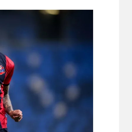
משתתפים וזוכים בפרסים
מכבי ת
הפועל 
תקנון משתתפים וזוכים בפרסים
הפועל 
תקנון עבור פעילות אלקטרה
הפועל 
תקנון עבור פעילות ספורט 1 – "מרלן"
מכבי נ
טניס
בני יהו
גיימינג E-Sports
תנאי שימוש
מדיניות פרטיות
תקנון פעילות ספורט 1
רשיון להקרנה פומבית לבית עסק
הצטרפות לחבילת הערוצים
לוח דרושים – ג'ובנט
תגיות