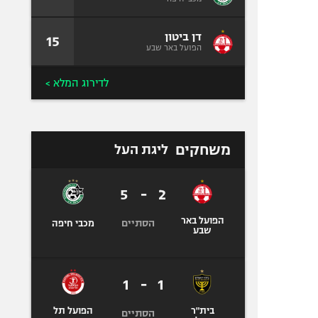
דן ביטון
15
הפועל באר שבע
לדירוג המלא >
משחקים
ליגת העל
5
-
2
הפועל באר
הסתיים
מכבי חיפה
שבע
1
-
1
בית"ר
הפועל תל
הסתיים