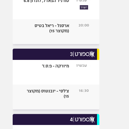
עכשיו
טורניר הפאדל, לונדון 6.8
ישיר
20:00
ארסנל - ריאל בטיס
(מקוצר 15)
עכשיו
מיורקה - פ.ס.ז'
16:30
צ'לסי - יובנטוס (מקוצר
15)