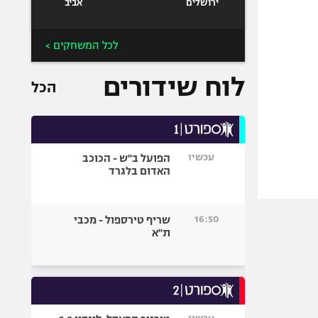
ירושלים
אביב
לכל המשחקים >
לוח שידורים
הכל
עכשיו
הפועל ב"ש - הכוכב
האדום בלגרד
16:50
שריף טירספול - מכבי
ת"א