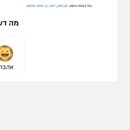
עוד באותו נושא:
חנן ממן
,
יואב כץ
,
תומר אלטמן
מה דע
אהבת