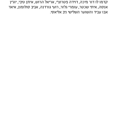
קדמו לו דור מיכה, דוידה פטרוצ'י, אריאל הרוש, איתן טיבי, יוג'ין
רשיון להקרנה פומבית לבית עסק
אנסה, איתי שכטר, עומרי גלזר, רועי גורדנה, אביב סולומון, איאד
אבו עביד והשוער השלישי ניב אליאסי.
הצטרפות לחבילת הערוצים
לוח דרושים – ג'ובנט
תגיות
המגזין