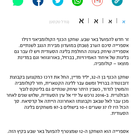
"מחצית בשכונה" – פודקאסט
אופניים
א
א
א
א
(גודל טקסט)
ספורט מוטורי
משתתפים וזוכים בפרסים
זר חדש להפועל באר שבע. שחקן הכנף הקולומביאני דנילו
כדורמים
אספרייה סיכם הערב (שבת) במועדון מבירת הנגב לשנתיים.
תקנון משתתפים וזוכים בפרסים
טניס
אספרייה שיחק בעונה החולפת בליגה הסעודית ויש לו עבר גם
פוטבול אמריקאי NFL
בליגות של איחוד האמירויות, בברזיל, באורוגוואי וגם במדינת
תקנון עבור פעילות אלקטרה
מוצאו – קולומביה.
גיימינג E-Sports
בייסבול MLB
תקנון עבור פעילות ספורט 1 – "מרלן"
שחקן הכנף בן ה-32, יליד מדיין, החל את דרכו כמקצוען בקבוצת
ז'ובנטודה בברזיל ומשם עבר לליגה הקטארית, חזר לקולומביה
ספורט אתגרי ואקסטרים
והמשיך לנדוד, כשבין היתר שיחק שנתיים גם בליטקס לובץ'
תנאי שימוש
הבולגרית. ב-2016 נרכש על ידי אל עין הסעודית, שלוש שנים לאחר
אומנויות לחימה
מכן עבר לאל שבאב וקבוצתו האחרונה הייתה אל קדסיאח. סך
הכול היו לו 37 שערים ו-10 בישולים ב-97 משחקים בליגה
מדיניות פרטיות
הסעודית.
גיימינג E-Sports
תקנון פעילות ספורט 1
אספרייה הוא השחקן ה-12 שמצטרף להפועל באר שבע בקיץ הזה.