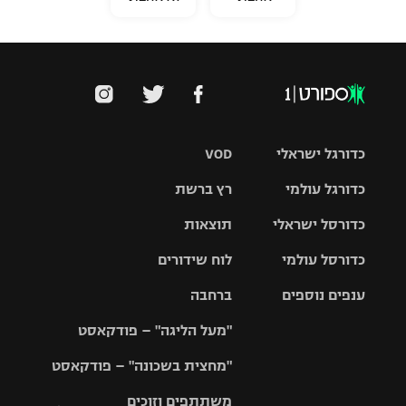
כדורגל ישראלי
VOD
כדורגל עולמי
רץ ברשת
ליגת העל
כדורסל ישראלי
תוצאות
ליגת
ליגה לאומית
האלופות
כדורסל עולמי
לוח שידורים
ליגת ווינר
סל
גביע הטוטו
ענפים נוספים
ברחבה
ליגה
NBA
אירופית
"מעל הליגה" – פודקאסט
ליגה לאומית
ליגיונרים
טניס
יורוליג
ליגה אנגלית
"מחצית בשכונה" – פודקאסט
כדורסל נשים
גביע המדינה
כדוריד
יורוקאפ
ליגה גרמנית
משתתפים וזוכים